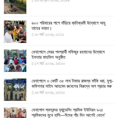
২৩ এপ্রিল ২০২৬, ১৩:৪৬
৮ আগস্ট ২০২২, ১৯:৩৪
৬০০ পরিবারের পাশে দাঁড়িয়ে ব্যতিক্রমী উদ্যোগে আবু
দেশে তৈরি হলো করোনা শনাক্তের কিট
তাহের ভারত।
৮ আগস্ট ২০২২, ১৩:০৯
১৮ মার্চ ২০২৬, ১১:১১
বেনাপোলে মেয়র পদপ্রার্থী মফিজুর রহমানের উদ্যোগে
দেশেই তৈরি হলো করোনা পরীক্ষার কিট, সময় লাগবে ৪-৫
ইফতার মাহফিল অনুষ্ঠিত
ঘণ্টা
১৭ মার্চ ২০২৬, ২৩:০০
৭ আগস্ট ২০২২, ১৪:০৩
বেনাপোলে ৩ কোটি ৩৫ লাখ টাকার রাজস্ব ফাঁকি ধরা, যুগ্ম-
১১ আগস্ট থেকে পরীক্ষামূলকভাবে শুরু শিশুদের করোনা টিকা
কমিশনার সাইদ আহমেদ রুবেলের বিরুদ্ধে অপ প্রচার শুরু
দেওয়া
১৬ মার্চ ২০২৬, ১৩:২০
৭ আগস্ট ২০২২, ১৩:৫৩
বেনাপোল স্থলবন্দর হ্যান্ডেলিং শ্রমিক ইউনিয়ন ৯২৫
করোনায় ৫ জনের মৃত্যু, শনাক্ত ৬২৬
শ্রমিকদের মুখে হাসি—ঈদের পাঁচ দিন আগেই বেতন’
২৭ জুলাই ২০২২, ১৭:৩৮