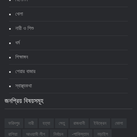
খেলা
নারী ও শিশু
ধর্ম
শিক্ষাঙ্গন
শেয়ার বাজার
স্বাস্থ্যকথা
জনপ্রিয় বিষয়সমূহ
ফরিদপুর
নারী
হত্যা
সেতু
রাজধানী
ইউক্রেন
ভোলা
রাশিয়া
আওয়ামী লীগ
নির্বাচন
-পাকিস্তান
নড়াইল