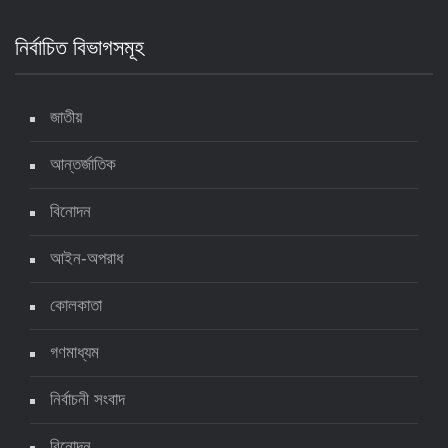
নির্বাচিত বিভাগসমূহ
দেশে করোনায় মৃত্যু ও শনাক্ত কমেছে
৬ জুলাই ২০২২, ১৯:০২
জাতীয়
আন্তর্জাতিক
দেশে করোনায় ৭ জনের মৃত্যু, শনাক্ত ১ হাজার ৯৯৮
৫ জুলাই ২০২২, ১৮:৪৭
বিনোদন
আইন-অপরাধ
করোনায় ২৪ ঘণ্টায় মৃত্যু ১২, শনাক্ত দুই হাজার ছাড়িয়ে
কোলকাতা
৪ জুলাই ২০২২, ১৬:৫১
গণমাধ্যম
নির্বাচনী সংবাদ
ঊর্ধ্বগতিতে সংক্রমণ, স্বাস্থ্যবিধিতে উদাসীনতা
৩ জুলাই ২০২২, ১১:৩৪
বিনোদন