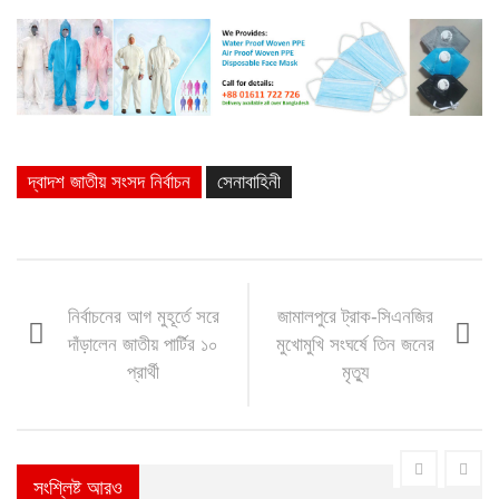
দ্বাদশ জাতীয় সংসদ নির্বাচন
সেনাবাহিনী
নির্বাচনের আগ মুহূর্তে সরে
জামালপুরে ট্রাক-সিএনজির
দাঁড়ালেন জাতীয় পার্টির ১০
মুখোমুখি সংঘর্ষে তিন জনের
প্রার্থী
মৃত্যু
সংশ্লিষ্ট আরও