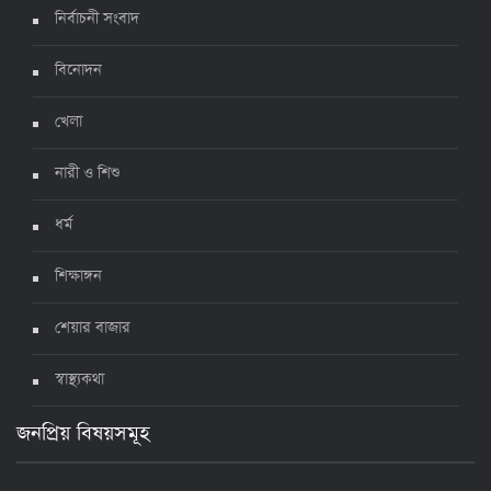
নির্বাচনী সংবাদ
ঊর্ধ্বগতিতে সংক্রমণ, স্বাস্থ্যবিধিতে উদাসীনতা
৩ জুলাই ২০২২, ১১:৩৪
বিনোদন
খেলা
নারী ও শিশু
ধর্ম
শিক্ষাঙ্গন
শেয়ার বাজার
স্বাস্থ্যকথা
জনপ্রিয় বিষয়সমূহ