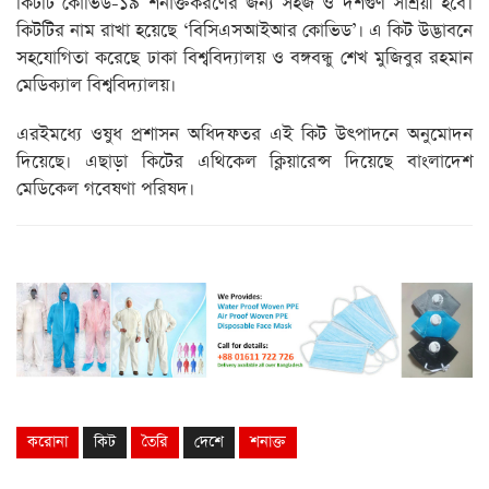
কিটটি কোভিড-১৯ শনাক্তকরণের জন্য সহজ ও দশগুণ সাশ্রয়ী হবে।
কিটটির নাম রাখা হয়েছে ‘বিসিএসআইআর কোভিড’। এ কিট উদ্ভাবনে
সহযোগিতা করেছে ঢাকা বিশ্ববিদ্যালয় ও বঙ্গবন্ধু শেখ মুজিবুর রহমান
মেডিক্যাল বিশ্ববিদ্যালয়।
এরইমধ্যে ওষুধ প্রশাসন অধিদফতর এই কিট উৎপাদনে অনুমোদন
দিয়েছে। এছাড়া কিটের এথিকেল ক্লিয়ারেন্স দিয়েছে বাংলাদেশ
মেডিকেল গবেষণা পরিষদ।
করোনা
কিট
তৈরি
দেশে
শনাক্ত