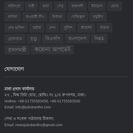
ফরিদপুর
নারী
হত্যা
সেতু
রাজধানী
ইউক্রেন
ভোলা
রাশিয়া
আওয়ামী লীগ
নির্বাচন
-পাকিস্তান
নড়াইল
ভারত
শেখ হাসিনা
আটক
দেশ
পুলিশ
করোনা
বাংলাদেশ
নিহত
বিএনপি
গ্রেফতার
মৃত্যু
করোনা আপডেট
প্রধানমন্ত্রী
যোগাযোগ
ঢাকা প্রধান কার্যালয়
২৭ , মিল্ক ভিটা রোড, হোল্ডিং নং ১/এ রুপনগর, ঢাকা।
Hotline: +88-01755583456, +88-01755583500
Email:
info@jubokantho.com
লেখা ও সংবাদ পাঠানোর ঠিকানা:
Email:
newsjubokantho@gmail.com