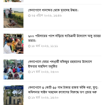
বেনাপোলে ধানক্ষেত থেকে মৃতদেহ উদ্ধার।
করোনায় ৩ জনের প্রাণহানি, নতুন শনাক্ত ২৯৬
২৩ এপ্রিল ২০২৬, ১৩:৪৬
৮ আগস্ট ২০২২, ১৯:৩৪
৬০০ পরিবারের পাশে দাঁড়িয়ে ব্যতিক্রমী উদ্যোগে আবু তাহের
দেশে তৈরি হলো করোনা শনাক্তের কিট
ভারত।
৮ আগস্ট ২০২২, ১৩:০৯
১৮ মার্চ ২০২৬, ১১:১১
বেনাপোলে মেয়র পদপ্রার্থী মফিজুর রহমানের উদ্যোগে
দেশেই তৈরি হলো করোনা পরীক্ষার কিট, সময় লাগবে ৪-৫
ইফতার মাহফিল অনুষ্ঠিত
ঘণ্টা
১৭ মার্চ ২০২৬, ২৩:০০
৭ আগস্ট ২০২২, ১৪:০৩
বেনাপোলে ৩ কোটি ৩৫ লাখ টাকার রাজস্ব ফাঁকি ধরা, যুগ্ম-
১১ আগস্ট থেকে পরীক্ষামূলকভাবে শুরু শিশুদের করোনা টিকা
কমিশনার সাইদ আহমেদ রুবেলের বিরুদ্ধে অপ প্রচার শুরু
দেওয়া
১৬ মার্চ ২০২৬, ১৩:২০
৭ আগস্ট ২০২২, ১৩:৫৩