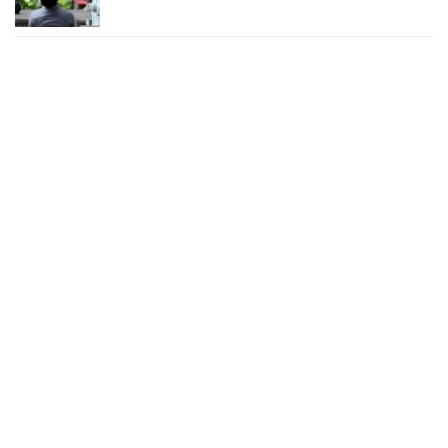
২৪ ঘণ্টায় করোনায় চারজনের মৃত্যু
২৪ সেপ্টেম্বর ২০২২, ১৮:০৫
করোনায় আরও একজনের মৃত্যু, শনাক্ত ৬২০
২৩ সেপ্টেম্বর ২০২২, ১৭:৩৭
করোনা আক্রান্তের বেশির ভাগই ঢাকায়
২৯ আগস্ট ২০২২, ০৯:৪০
দেশে ২৪ ঘন্টায় করোনায় ২ জনের মৃত্যু, শনাক্ত ১৫৬
২৭ আগস্ট ২০২২, ১৮:৩০