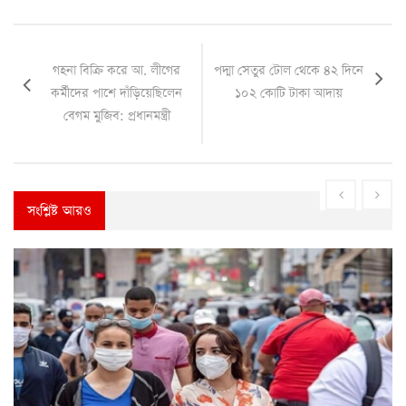
গহনা বিক্রি করে আ. লীগের
পদ্মা সেতুর টোল থেকে ৪২ দিনে
কর্মীদের পাশে দাঁড়িয়েছিলেন
১০২ কোটি টাকা আদায়
বেগম মুজিব: প্রধানমন্ত্রী
সংশ্লিষ্ট আরও