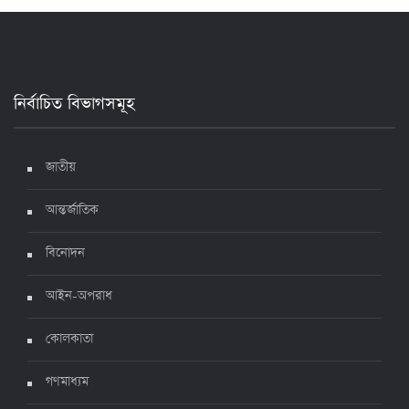
২৪ ঘণ্টায় করোনায় আরও ৪ জনের মৃত্যু, শনাক্ত ৯০০
১৭ জুলাই ২০২২, ১৭:২৯
নির্বাচিত বিভাগসমূহ
দেশে করোনায় মৃত্যু ও শনাক্ত কমেছে
৬ জুলাই ২০২২, ১৯:০২
জাতীয়
আন্তর্জাতিক
দেশে করোনায় ৭ জনের মৃত্যু, শনাক্ত ১ হাজার ৯৯৮
৫ জুলাই ২০২২, ১৮:৪৭
বিনোদন
আইন-অপরাধ
করোনায় ২৪ ঘণ্টায় মৃত্যু ১২, শনাক্ত দুই হাজার ছাড়িয়ে
কোলকাতা
৪ জুলাই ২০২২, ১৬:৫১
গণমাধ্যম