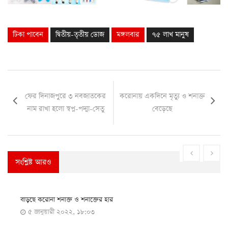
টিকা পাবেন
দ্বিতীয়-তৃতীয় ডোজ
মঙ্গলবার
৭৫ লাখ মানুষ
ফের দিনাজপুরে ৩ নবজাতকের
করোনায় একদিনে মৃত্যু ও শনাক্ত
নাম রাখা হলো স্বপ্ন-পদ্মা-সেতু
বেড়েছে
সংশ্লিষ্ট আরও
বাড়ছে করোনা শনাক্ত ও শনাক্তের হার
৫ জানুয়ারী ২০২২, ১৮:০৩