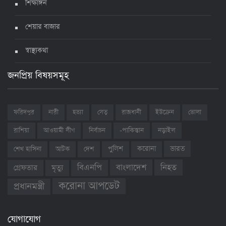
শিক্ষাঙ্গন
শেয়ার বাজার
স্বাস্থ্যকথা
জনপ্রিয় বিষয়সমূহ
ফরিদপুর
নারী
হত্যা
সেতু
রাজধানী
ইউক্রেন
ভোলা
রাশিয়া
আওয়ামী লীগ
নির্বাচন
-পাকিস্তান
নড়াইল
ভারত
শেখ হাসিনা
আটক
দেশ
পুলিশ
করোনা
বাংলাদেশ
নিহত
বিএনপি
গ্রেফতার
মৃত্যু
করোনা আপডেট
প্রধানমন্ত্রী
যোগাযোগ