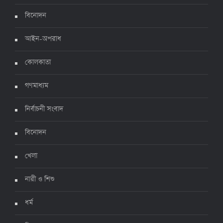
দেশে করোনায় ৭ জনের মৃত্যু, শনাক্ত ১ হাজার ৯৯৮
৫ জুলাই ২০২২, ১৮:৪৭
বিনোদন
আইন-অপরাধ
করোনায় ২৪ ঘণ্টায় মৃত্যু ১২, শনাক্ত দুই হাজার ছাড়িয়ে
কোলকাতা
৪ জুলাই ২০২২, ১৬:৫১
গণমাধ্যম
নির্বাচনী সংবাদ
ঊর্ধ্বগতিতে সংক্রমণ, স্বাস্থ্যবিধিতে উদাসীনতা
৩ জুলাই ২০২২, ১১:৩৪
বিনোদন
খেলা
নারী ও শিশু
ধর্ম