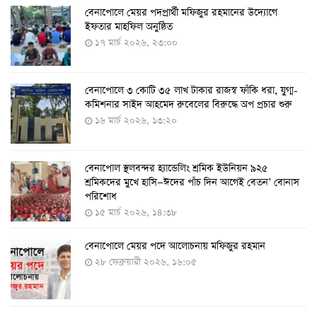
বেনাপোলে মেয়র পদপ্রার্থী মফিজুর রহমানের উদ্যোগে
দেশেই তৈরি হলো করোনা পরীক্ষার কিট, সময় লাগবে ৪-৫
ইফতার মাহফিল অনুষ্ঠিত
ঘণ্টা
১৭ মার্চ ২০২৬, ২৩:০০
৭ আগস্ট ২০২২, ১৪:০৩
বেনাপোলে ৩ কোটি ৩৫ লাখ টাকার রাজস্ব ফাঁকি ধরা, যুগ্ম-
১১ আগস্ট থেকে পরীক্ষামূলকভাবে শুরু শিশুদের করোনা টিকা
কমিশনার সাইদ আহমেদ রুবেলের বিরুদ্ধে অপ প্রচার শুরু
দেওয়া
১৬ মার্চ ২০২৬, ১৩:২০
৭ আগস্ট ২০২২, ১৩:৫৩
বেনাপোল স্থলবন্দর হ্যান্ডেলিং শ্রমিক ইউনিয়ন ৯২৫
করোনায় ৫ জনের মৃত্যু, শনাক্ত ৬২৬
শ্রমিকদের মুখে হাসি—ঈদের পাঁচ দিন আগেই বেতন’ বোনাস
২৭ জুলাই ২০২২, ১৭:৩৮
পরিশোধ
১৫ মার্চ ২০২৬, ১৪:৩৮
বেনাপোলে মেয়র পদে আলোচনায় মফিজুর রহমান
দেশে করোনায় শনাক্তের সংখ্যা ২০ লাখ ছাড়াল
২৮ ফেব্রুয়ারী ২০২৬, ১৬:০৫
২১ জুলাই ২০২২, ১৭:৫৪