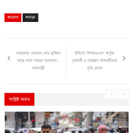
করোনা
শনাক্ত
আমাদের একজন শেখ হাসিনা
ইবিতে ‘সিজেডএম’ কর্তৃক
আছে বলে আমরা ভাগ্যবান :
মেধাবী ও অস্বচ্ছল শিক্ষার্থীদের
খাদ্যমন্ত্রী
বৃত্তি প্রদান
সংশ্লিষ্ট আরও