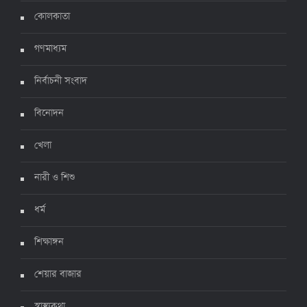
করোনায় ২৪ ঘণ্টায় মৃত্যু ১২, শনাক্ত দুই হাজার ছাড়িয়ে
কোলকাতা
৪ জুলাই ২০২২, ১৬:৫১
গণমাধ্যম
নির্বাচনী সংবাদ
ঊর্ধ্বগতিতে সংক্রমণ, স্বাস্থ্যবিধিতে উদাসীনতা
৩ জুলাই ২০২২, ১১:৩৪
বিনোদন
খেলা
নারী ও শিশু
ধর্ম
শিক্ষাঙ্গন
শেয়ার বাজার
স্বাস্থ্যকথা