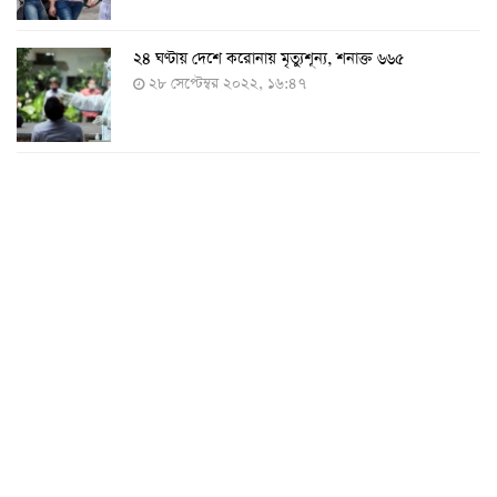
২৪ ঘণ্টায় দেশে করোনায় মৃত্যুশূন্য, শনাক্ত ৬৬৫
২৮ সেপ্টেম্বর ২০২২, ১৬:৪৭
২৪ ঘণ্টায় করোনায় চারজনের মৃত্যু
২৪ সেপ্টেম্বর ২০২২, ১৮:০৫
করোনায় আরও একজনের মৃত্যু, শনাক্ত ৬২০
২৩ সেপ্টেম্বর ২০২২, ১৭:৩৭
করোনা আক্রান্তের বেশির ভাগই ঢাকায়
২৯ আগস্ট ২০২২, ০৯:৪০