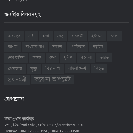
জনপ্রিয় বিষয়সমূহ
ফরিদপুর
নারী
হত্যা
সেতু
রাজধানী
ইউক্রেন
ভোলা
রাশিয়া
আওয়ামী লীগ
নির্বাচন
-পাকিস্তান
নড়াইল
ভারত
শেখ হাসিনা
আটক
দেশ
পুলিশ
করোনা
বাংলাদেশ
নিহত
বিএনপি
গ্রেফতার
মৃত্যু
করোনা আপডেট
প্রধানমন্ত্রী
যোগাযোগ
ঢাকা প্রধান কার্যালয়
২৭ , মিল্ক ভিটা রোড, হোল্ডিং নং ১/এ রুপনগর, ঢাকা।
Hotline: +88-01755583456, +88-01755583500