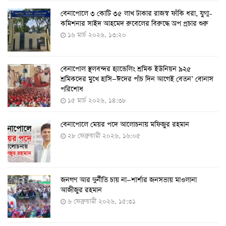
বেনাপোলে ৩ কোটি ৩৫ লাখ টাকার রাজস্ব ফাঁকি ধরা, যুগ্ম-
১১ আগস্ট থেকে পরীক্ষামূলকভাবে শুরু শিশুদের করোনা টিকা
কমিশনার সাইদ আহমেদ রুবেলের বিরুদ্ধে অপ প্রচার শুরু
দেওয়া
১৬ মার্চ ২০২৬, ১৩:২০
৭ আগস্ট ২০২২, ১৩:৫৩
বেনাপোল স্থলবন্দর হ্যান্ডেলিং শ্রমিক ইউনিয়ন ৯২৫
করোনায় ৫ জনের মৃত্যু, শনাক্ত ৬২৬
শ্রমিকদের মুখে হাসি—ঈদের পাঁচ দিন আগেই বেতন’ বোনাস
২৭ জুলাই ২০২২, ১৭:৩৮
পরিশোধ
১৫ মার্চ ২০২৬, ১৪:৩৮
বেনাপোলে মেয়র পদে আলোচনায় মফিজুর রহমান
দেশে করোনায় শনাক্তের সংখ্যা ২০ লাখ ছাড়াল
২৮ ফেব্রুয়ারী ২০২৬, ১৬:০৫
২১ জুলাই ২০২২, ১৭:৫৪
জনগণ আর দুর্নীতি চায় না—শার্শার জনসভায় মাওলানা
করোনায় একদিনে মৃত্যু ও শনাক্ত বেড়েছে
আজীজুর রহমান
১৮ জুলাই ২০২২, ১৯:০৪
৬ ফেব্রুয়ারী ২০২৬, ১৫:৩১