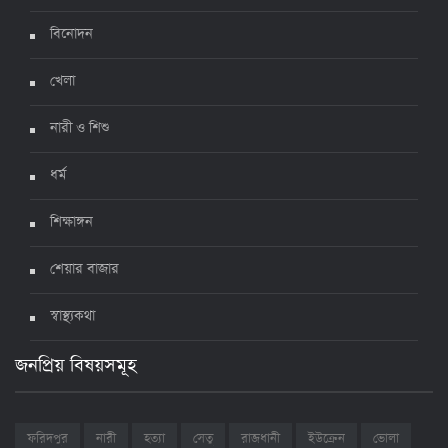
৩ জুলাই ২০২২, ১১:৩৪
বিনোদন
খেলা
নারী ও শিশু
ধর্ম
শিক্ষাঙ্গন
শেয়ার বাজার
স্বাস্থ্যকথা
জনপ্রিয় বিষয়সমূহ
ফরিদপুর
নারী
হত্যা
সেতু
রাজধানী
ইউক্রেন
ভোলা