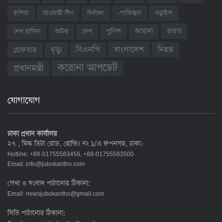
রাশিয়া
আওয়ামী লীগ
নির্বাচন
-পাকিস্তান
নড়াইল
ভারত
শেখ হাসিনা
আটক
দেশ
পুলিশ
করোনা
বাংলাদেশ
নিহত
বিএনপি
গ্রেফতার
মৃত্যু
করোনা আপডেট
প্রধানমন্ত্রী
যোগাযোগ
ঢাকা প্রধান কার্যালয়
২৭ , মিল্ক ভিটা রোড, হোল্ডিং নং ১/এ রুপনগর, ঢাকা।
Hotline: +88-01755583456, +88-01755583500
Email:
info@jubokantho.com
লেখা ও সংবাদ পাঠানোর ঠিকানা:
Email:
newsjubokantho@gmail.com
সিভি পাঠানোর ঠিকানা: