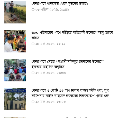
বেনাপোলে ধানক্ষেত থেকে মৃতদেহ উদ্ধার।
করোনায় ৩ জনের প্রাণহানি, নতুন শনাক্ত ২৯৬
২৩ এপ্রিল ২০২৬, ১৩:৪৬
৮ আগস্ট ২০২২, ১৯:৩৪
৬০০ পরিবারের পাশে দাঁড়িয়ে ব্যতিক্রমী উদ্যোগে আবু তাহের
দেশে তৈরি হলো করোনা শনাক্তের কিট
ভারত।
৮ আগস্ট ২০২২, ১৩:০৯
১৮ মার্চ ২০২৬, ১১:১১
বেনাপোলে মেয়র পদপ্রার্থী মফিজুর রহমানের উদ্যোগে
দেশেই তৈরি হলো করোনা পরীক্ষার কিট, সময় লাগবে ৪-৫
ইফতার মাহফিল অনুষ্ঠিত
ঘণ্টা
১৭ মার্চ ২০২৬, ২৩:০০
৭ আগস্ট ২০২২, ১৪:০৩
বেনাপোলে ৩ কোটি ৩৫ লাখ টাকার রাজস্ব ফাঁকি ধরা, যুগ্ম-
১১ আগস্ট থেকে পরীক্ষামূলকভাবে শুরু শিশুদের করোনা টিকা
কমিশনার সাইদ আহমেদ রুবেলের বিরুদ্ধে অপ প্রচার শুরু
দেওয়া
১৬ মার্চ ২০২৬, ১৩:২০
৭ আগস্ট ২০২২, ১৩:৫৩