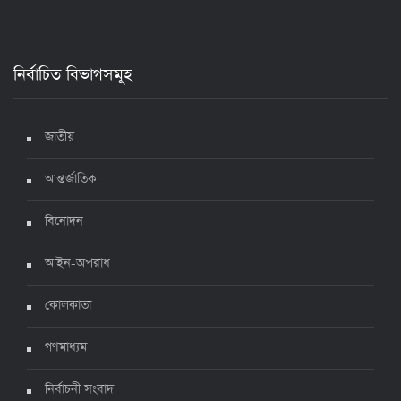
১৭ জুলাই ২০২২, ১৭:২৯
নির্বাচিত বিভাগসমূহ
দেশে করোনায় মৃত্যু ও শনাক্ত কমেছে
৬ জুলাই ২০২২, ১৯:০২
জাতীয়
আন্তর্জাতিক
দেশে করোনায় ৭ জনের মৃত্যু, শনাক্ত ১ হাজার ৯৯৮
৫ জুলাই ২০২২, ১৮:৪৭
বিনোদন
আইন-অপরাধ
করোনায় ২৪ ঘণ্টায় মৃত্যু ১২, শনাক্ত দুই হাজার ছাড়িয়ে
কোলকাতা
৪ জুলাই ২০২২, ১৬:৫১
গণমাধ্যম
নির্বাচনী সংবাদ
ঊর্ধ্বগতিতে সংক্রমণ, স্বাস্থ্যবিধিতে উদাসীনতা