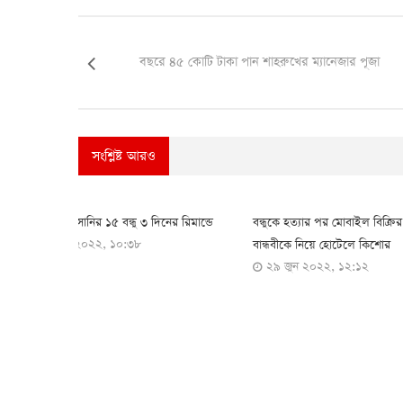
বছরে ৪৫ কোটি টাকা পান শাহরুখের ম্যানেজার পূজা
সংশ্লিষ্ট আরও
আইন-অপরাধ
বাংলাদেশ
র রিমান্ডে
বন্ধুকে হত্যার পর মোবাইল বিক্রির টাকায়
মির্জাপুরে ট্রাক চাপ
২৩ মে ২০২২, 
বান্ধবীকে নিয়ে হোটেলে কিশোর
২৯ জুন ২০২২, ১২:১২