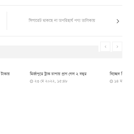
সিগারেট থাকছে না অপরিহার্য পণ্য তালিকায়
বিনোদন
ায় প্রাণ গেল ২ বন্ধুর
বিচ্ছেদ নিয়ে মুখ খুললেন আমির
আ
১৫:৪৮
১৪ মার্চ ২০২২, ১২:১৯