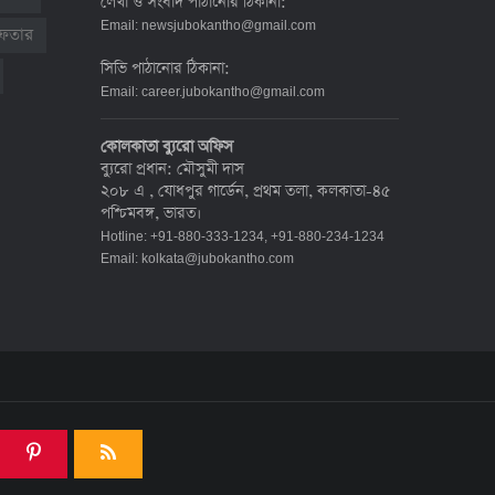
লেখা ও সংবাদ পাঠানোর ঠিকানা:
দেশে করোনায় মৃত্যু ও শনাক্ত কমেছে
Email:
newsjubokantho@gmail.com
রেফতার
৬ জুলাই ২০২২, ১৯:০২
সিভি পাঠানোর ঠিকানা:
Email:
career.jubokantho@gmail.com
দেশে করোনায় ৭ জনের মৃত্যু, শনাক্ত ১
কোলকাতা ব্যুরো অফিস
হাজার ৯৯৮
ব্যুরো প্রধান: মৌসুমী দাস
৫ জুলাই ২০২২, ১৮:৪৭
২০৮ এ , যোধপুর গার্ডেন, প্রথম তলা, কলকাতা-৪৫
পশ্চিমবঙ্গ, ভারত।
Hotline: +91-880-333-1234, +91-880-234-1234
করোনায় ২৪ ঘণ্টায় মৃত্যু ১২, শনাক্ত দুই
Email:
kolkata@jubokantho.com
হাজার ছাড়িয়ে
৪ জুলাই ২০২২, ১৬:৫১
ঊর্ধ্বগতিতে সংক্রমণ, স্বাস্থ্যবিধিতে
উদাসীনতা
৩ জুলাই ২০২২, ১১:৩৪