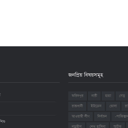
জনপ্রিয় বিষয়সমূহ
ন
ফরিদপুর
নারী
হত্যা
সেতু
রাজধানী
ইউক্রেন
ভোলা
রা
আওয়ামী লীগ
নির্বাচন
-পাকিস্তা
শিশু
শেখ হাসিনা
আটক
নড়াইল