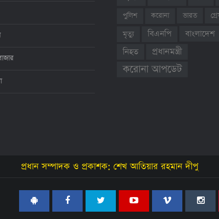
ভারত
গ্
পুলিশ
করোনা
বাংলাদেশ
বিএনপি
মৃত্যু
ন
প্রধানমন্ত্রী
নিহত
বাজার
করোনা আপডেট
থা
প্রধান সম্পাদক ও প্রকাশক: শেখ আতিয়ার রহমান দীপু