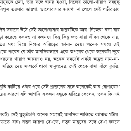
কে চেনা, তাঁর সঙ্গে ঘনিষ্ঠ হওয়া, নিজের ভালো-খারাপ সবটুকু
বিপুল ভরসার জায়গা, ভালোবাসার জায়গা না পেলে সেই গভীরতায়
ক দিন সকালে উঠে সেই ভালোবাসার মানুষটিকে আর ‘নিজের’ বলা যায়
ড়া করেছে কখনও না কখনও। কিছু কিছু ক্ষত সারা জীবন থেকে যায়,
তির মধ্য দিয়ে নিজের অস্তিত্বের জানান দেয়। অনেক সময়ে এই
 বুঝতে পারেন যে তাঁর মানসিকভাবে একে অপরের থেকে অনেকটা দূরে
রনের খারাপ আচরণও নয়, অনেক সময়েই একটা অদ্ভুত নাম-না-
সরিয়ে দেয় সম্পর্কে থাকা মানুষদের, সেই থেকে বাসা বাঁধে ক্লান্তি,
ুভূতি কাটিয়ে ওঠার পরে সেই প্রাক্তনের সঙ্গে অনেকেই আর যোগাযোগ
 ভয়ের কারণে যদি আপনি একজন বন্ধুকে হারিয়ে ফেলেন, তখন কি এই
রই। সেই মুহূর্তগুলি অনেক সময়েই মানসিক শান্তিতে ব্যাঘাত ঘটায়।
াতে যান। নতুন জায়গা দেখলে, নতুন মানুষের সঙ্গে দেখা করলে