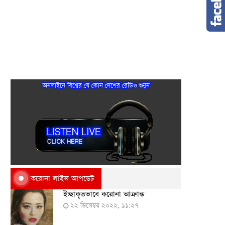
অনলাইনে বিশ্বের যে কোন দেশের রেডিও শুনুন
করোনা লাইভ আপডেট
ইচ্ছাকৃতভাবে করোনা আক্রান্ত
২২ ডিসেম্বর ২০২২, ১১:২৭