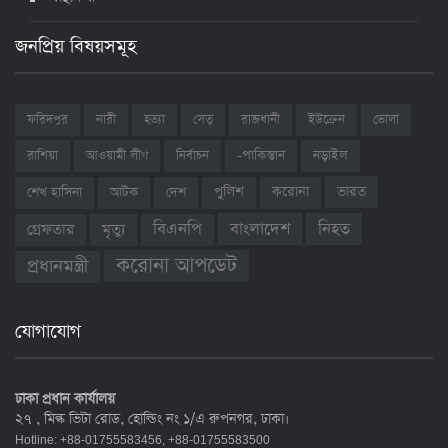
জনপ্রিয় বিষয়সমূহ
ফরিদপুর
নারী
হত্যা
সেতু
রাজধানী
ইউক্রেন
ভোলা
রাশিয়া
আওয়ামী লীগ
নির্বাচন
-পাকিস্তান
নড়াইল
ভারত
শেখ হাসিনা
আটক
দেশ
পুলিশ
করোনা
বাংলাদেশ
নিহত
বিএনপি
গ্রেফতার
মৃত্যু
করোনা আপডেট
প্রধানমন্ত্রী
যোগাযোগ
ঢাকা প্রধান কার্যালয়
২৭ , মিল্ক ভিটা রোড, হোল্ডিং নং ১/এ রুপনগর, ঢাকা।
Hotline: +88-01755583456, +88-01755583500