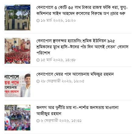
বেনাপোলে ৩ কোটি ৩৫ লাখ টাকার রাজস্ব ফাঁকি ধরা, যুগ্ম-
১১ আগস্ট থেকে পরীক্ষামূলকভাবে শুরু শিশুদের করোনা টিকা
কমিশনার সাইদ আহমেদ রুবেলের বিরুদ্ধে অপ প্রচার শুরু
দেওয়া
১৬ মার্চ ২০২৬, ১৩:২০
৭ আগস্ট ২০২২, ১৩:৫৩
বেনাপোল স্থলবন্দর হ্যান্ডেলিং শ্রমিক ইউনিয়ন ৯২৫
করোনায় ৫ জনের মৃত্যু, শনাক্ত ৬২৬
শ্রমিকদের মুখে হাসি—ঈদের পাঁচ দিন আগেই বেতন’ বোনাস
২৭ জুলাই ২০২২, ১৭:৩৮
পরিশোধ
১৫ মার্চ ২০২৬, ১৪:৩৮
বেনাপোলে মেয়র পদে আলোচনায় মফিজুর রহমান
দেশে করোনায় শনাক্তের সংখ্যা ২০ লাখ ছাড়াল
২৮ ফেব্রুয়ারী ২০২৬, ১৬:০৫
২১ জুলাই ২০২২, ১৭:৫৪
জনগণ আর দুর্নীতি চায় না—শার্শার জনসভায় মাওলানা
করোনায় একদিনে মৃত্যু ও শনাক্ত বেড়েছে
আজীজুর রহমান
১৮ জুলাই ২০২২, ১৯:০৪
৬ ফেব্রুয়ারী ২০২৬, ১৫:৩১