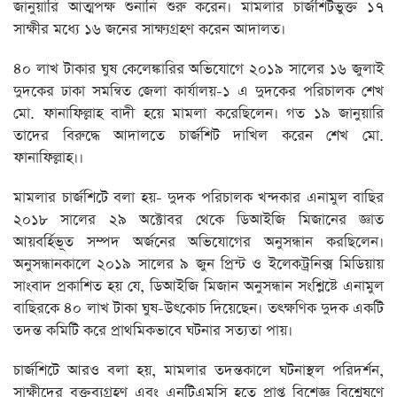
জানুয়ারি আত্মপক্ষ শুনানি শুরু করেন। মামলার চার্জশিটভুক্ত ১৭
সাক্ষীর মধ্যে ১৬ জনের সাক্ষ্যগ্রহণ করেন আদালত।
৪০ লাখ টাকার ঘুষ কেলেঙ্কারির অভিযোগে ২০১৯ সালের ১৬ জুলাই
দুদকের ঢাকা সমন্বিত জেলা কার্যালয়-১ এ দুদকের পরিচালক শেখ
মো. ফানাফিল্লাহ বাদী হয়ে মামলা করেছিলেন। গত ১৯ জানুয়ারি
তাদের বিরুদ্ধে আদালতে চার্জশিট দাখিল করেন শেখ মো.
ফানাফিল্লাহ।।
মামলার চার্জশিটে বলা হয়- দুদক পরিচালক খন্দকার এনামুল বাছির
২০১৮ সালের ২৯ অক্টোবর থেকে ডিআইজি মিজানের জ্ঞাত
আয়বর্হিভূত সম্পদ অর্জনের অভিযোগের অনুসন্ধান করছিলেন।
অনুসন্ধানকালে ২০১৯ সালের ৯ জুন প্রিন্ট ও ইলেকট্রনিক্স মিডিয়ায়
সাংবাদ প্রকাশিত হয় যে, ডিআইজি মিজান অনুসন্ধান সংশ্লিষ্টে এনামুল
বাছিরকে ৪০ লাখ টাকা ঘুষ-উৎকোচ দিয়েছেন। তৎক্ষণিক দুদক একটি
তদন্ত কমিটি করে প্রাথমিকভাবে ঘটনার সত্যতা পায়।
চার্জশিটে আরও বলা হয়, মামলার তদন্তকালে ঘটনাস্থল পরিদর্শন,
সাক্ষীদের বক্তব্যগ্রহণ এবং এনটিএমসি হতে প্রাপ্ত বিশেজ্ঞ বিশ্লেষণে