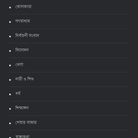
করোনায় ২৪ ঘণ্টায় মৃত্যু ১২, শনাক্ত দুই হাজার ছাড়িয়ে
কোলকাতা
৪ জুলাই ২০২২, ১৬:৫১
গণমাধ্যম
নির্বাচনী সংবাদ
ঊর্ধ্বগতিতে সংক্রমণ, স্বাস্থ্যবিধিতে উদাসীনতা
৩ জুলাই ২০২২, ১১:৩৪
বিনোদন
খেলা
নারী ও শিশু
ধর্ম
শিক্ষাঙ্গন
শেয়ার বাজার
স্বাস্থ্যকথা