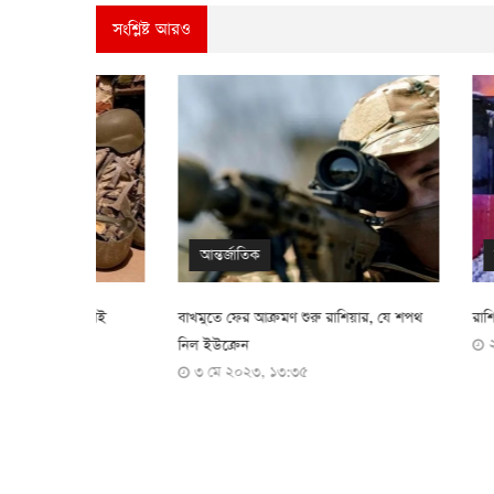
সংশ্লিষ্ট আরও
আন্তর্জাতিক
আন্তর্জাতিক
লড়াই
বাখমুতে ফের আক্রমণ শুরু রাশিয়ার, যে শপথ
রাশিয়ার বৃদ্ধাশ্র
২৫ ডিসেম্বর ২
নিল ইউক্রেন
৩ মে ২০২৩, ১৩:৩৫