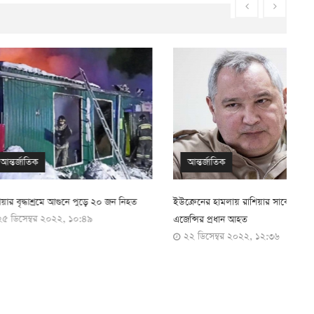
আন্তর্জাতিক
মে আগুনে পুড়ে ২০ জন নিহত
ইউক্রেনের হামলায় রাশিয়ার সাবেক স্পেস
এ
০২২, ১০:৪৯
এজেন্সির প্রধান আহত
অ
২২ ডিসেম্বর ২০২২, ১২:৩৬