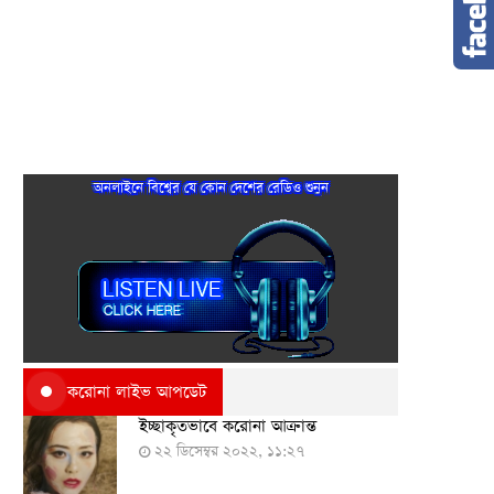
অনলাইনে বিশ্বের যে কোন দেশের রেডিও শুনুন
করোনা লাইভ আপডেট
ইচ্ছাকৃতভাবে করোনা আক্রান্ত
২২ ডিসেম্বর ২০২২, ১১:২৭