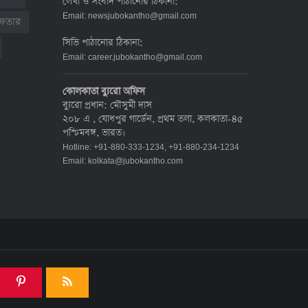
লেখা ও সংবাদ পাঠানোর ঠিকানা:
দেশে করোনায় মৃত্যু ও শনাক্ত কমেছে
Email:
newsjubokantho@gmail.com
রেফতার
৬ জুলাই ২০২২, ১৯:০২
সিভি পাঠানোর ঠিকানা:
Email:
career.jubokantho@gmail.com
দেশে করোনায় ৭ জনের মৃত্যু, শনাক্ত ১
কোলকাতা ব্যুরো অফিস
হাজার ৯৯৮
ব্যুরো প্রধান: মৌসুমী দাস
৫ জুলাই ২০২২, ১৮:৪৭
২০৮ এ , যোধপুর গার্ডেন, প্রথম তলা, কলকাতা-৪৫
পশ্চিমবঙ্গ, ভারত।
Hotline: +91-880-333-1234, +91-880-234-1234
করোনায় ২৪ ঘণ্টায় মৃত্যু ১২, শনাক্ত দুই
Email:
kolkata@jubokantho.com
হাজার ছাড়িয়ে
৪ জুলাই ২০২২, ১৬:৫১
ঊর্ধ্বগতিতে সংক্রমণ, স্বাস্থ্যবিধিতে
উদাসীনতা
৩ জুলাই ২০২২, ১১:৩৪