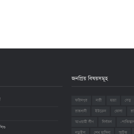
জনপ্রিয় বিষয়সমূহ
ন
ফরিদপুর
নারী
হত্যা
সেতু
রাজধানী
ইউক্রেন
ভোলা
রা
আওয়ামী লীগ
নির্বাচন
-পাকিস্তা
শিশু
শেখ হাসিনা
আটক
নড়াইল