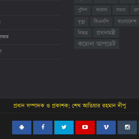
ভারত
গ্
পুলিশ
করোনা
বাংলাদেশ
বিএনপি
মৃত্যু
ন
প্রধানমন্ত্রী
নিহত
বাজার
করোনা আপডেট
থা
প্রধান সম্পাদক ও প্রকাশক: শেখ আতিয়ার রহমান দীপু