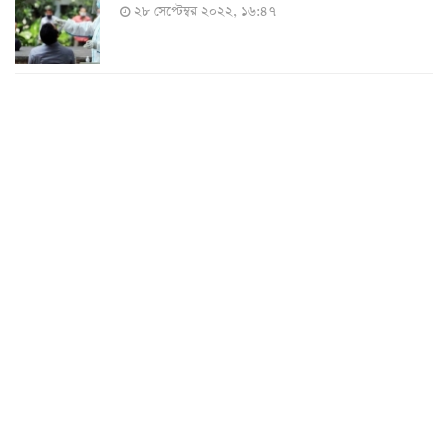
২৮ সেপ্টেম্বর ২০২২, ১৬:৪৭
২৪ ঘণ্টায় করোনায় চারজনের মৃত্যু
২৪ সেপ্টেম্বর ২০২২, ১৮:০৫
করোনায় আরও একজনের মৃত্যু, শনাক্ত ৬২০
২৩ সেপ্টেম্বর ২০২২, ১৭:৩৭
করোনা আক্রান্তের বেশির ভাগই ঢাকায়
২৯ আগস্ট ২০২২, ০৯:৪০
দেশে ২৪ ঘন্টায় করোনায় ২ জনের মৃত্যু, শনাক্ত ১৫৬