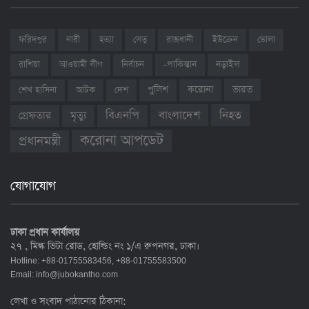
ফরিদপুর
নারী
হত্যা
সেতু
রাজধানী
ইউক্রেন
ভোলা
রাশিয়া
আওয়ামী লীগ
নির্বাচন
-পাকিস্তান
নড়াইল
ভারত
শেখ হাসিনা
আটক
দেশ
পুলিশ
করোনা
বাংলাদেশ
নিহত
বিএনপি
গ্রেফতার
মৃত্যু
করোনা আপডেট
প্রধানমন্ত্রী
যোগাযোগ
ঢাকা প্রধান কার্যালয়
২৭ , মিল্ক ভিটা রোড, হোল্ডিং নং ১/এ রুপনগর, ঢাকা।
Hotline: +88-01755583456, +88-01755583500
Email:
info@jubokantho.com
লেখা ও সংবাদ পাঠানোর ঠিকানা: