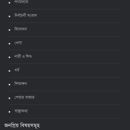
গণমাধ্যম
নির্বাচনী সংবাদ
ঊর্ধ্বগতিতে সংক্রমণ, স্বাস্থ্যবিধিতে উদাসীনতা
৩ জুলাই ২০২২, ১১:৩৪
বিনোদন
খেলা
নারী ও শিশু
ধর্ম
শিক্ষাঙ্গন
শেয়ার বাজার
স্বাস্থ্যকথা
জনপ্রিয় বিষয়সমূহ