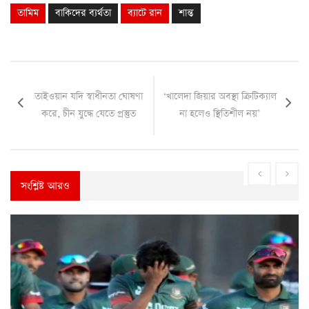
তামিম
বাকিদের ব্যর্থতা
ব্যাটে রান
শান্ত
তাইওয়ান যদি স্বাধীনতা ঘোষণা
‘খালেদা জিয়ার অবস্থা ক্রিটিক্যাল
করে, চীন যুদ্ধে যেতে প্রস্তুত
না হলেও স্থিতিশীল নয়’
সংশ্লিষ্ট আরও