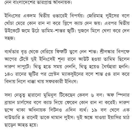
নেন বাংলাদেশের ভারপ্রাপ্ত অধিনায়ক।
ইনিংসের একদম দ্বিতীয় ওভারেই বিপর্যয়। জেরিমাহ লুইসের বলে
খোঁচা মেরে কোন রান না করে স্লিপে ক্যাচ দেন জয়। এরপর দ্বিতীয়
উইকেটে জমে উঠে তামিম-শান্তর জুটি। দুজনে মিলে খেলা করে দেন
সহজ।
ব্যর্থতার বৃত্ত থেকে বেরিয়ে ফিফটি তুলে নেন শান্ত। শ্রীলঙ্কার বিপক্ষে
আগের টেস্টে দুই ইনিংসেই শূন্য রানে আউট হওয়া তামিম ছিলেন
দারুণ দাপুটে। থিতু হতে সময় নেননি, থিতু হয়েও ধৈর্যহারা হননি।
১৪০ রানের জুটির পর প্রেস্টন ম‍্যাকসুইনের বলে শান্ত ৫৪ রান করে
বিদায় নিলে ধাক্কা খায় সফরকারী ইনিংস।
সদ্য নেতৃত্ব হারানো মুমিনুল টিকেছেন কেবল ৬ বল। অফ স্পিনার
ব্রায়ান চার্লসের বলে ক্যাচ দিয়ে ফেরেন কোন রান না করেই। দারুণ
ছন্দে থাকা অধিনায়ক লিটনও এদিন ব্যর্থ। ১৯ বল খেলে এক
বাউন্ডারি ৪ রানেই তাকে থামান লুইস। দুই অঙ্কে যাওয়া ইয়াসির মাঠ
ছাড়েন আহত হয়ে।