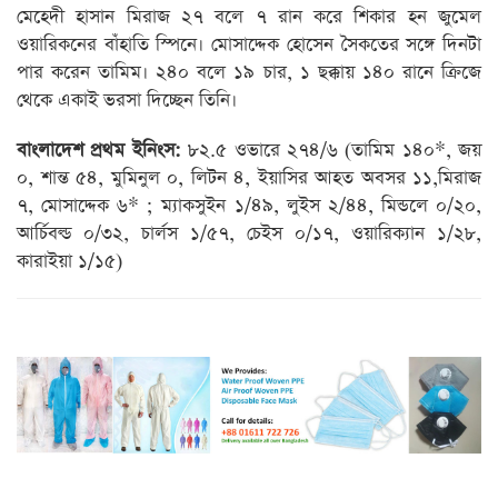
মেহেদী হাসান মিরাজ ২৭ বলে ৭ রান করে শিকার হন জুমেল
ওয়ারিকনের বাঁহাতি স্পিনে। মোসাদ্দেক হোসেন সৈকতের সঙ্গে দিনটা
পার করেন তামিম। ২৪০ বলে ১৯ চার, ১ ছক্কায় ১৪০ রানে ক্রিজে
থেকে একাই ভরসা দিচ্ছেন তিনি।
বাংলাদেশ প্রথম ইনিংস:
৮২.৫ ওভারে ২৭৪/৬ (তামিম ১৪০*, জয়
০, শান্ত ৫৪, মুমিনুল ০, লিটন ৪, ইয়াসির আহত অবসর ১১,মিরাজ
৭, মোসাদ্দেক ৬* ; ম‍্যাকসুইন ১/৪৯, লুইস ২/৪৪, মিন্ডলে ০/২০,
আর্চিবল্ড ০/৩২, চার্লস ১/৫৭, চেইস ০/১৭, ওয়ারিক‍্যান ১/২৮,
কারাইয়া ১/১৫)