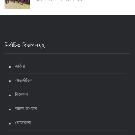
২৪ ঘণ্টায় করোনায় আরও ৪ জনের মৃত্যু, শনাক্ত ৯০০
১৭ জুলাই ২০২২, ১৭:২৯
নির্বাচিত বিভাগসমূহ
দেশে করোনায় মৃত্যু ও শনাক্ত কমেছে
৬ জুলাই ২০২২, ১৯:০২
জাতীয়
আন্তর্জাতিক
দেশে করোনায় ৭ জনের মৃত্যু, শনাক্ত ১ হাজার ৯৯৮
৫ জুলাই ২০২২, ১৮:৪৭
বিনোদন
আইন-অপরাধ
করোনায় ২৪ ঘণ্টায় মৃত্যু ১২, শনাক্ত দুই হাজার ছাড়িয়ে
কোলকাতা
৪ জুলাই ২০২২, ১৬:৫১