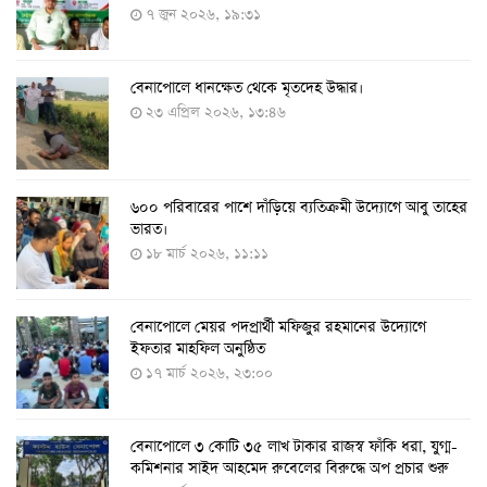
৭ জুন ২০২৬, ১৯:৩১
বেনাপোলে ধানক্ষেত থেকে মৃতদেহ উদ্ধার।
করোনায় ৩ জনের প্রাণহানি, নতুন শনাক্ত ২৯৬
২৩ এপ্রিল ২০২৬, ১৩:৪৬
৮ আগস্ট ২০২২, ১৯:৩৪
৬০০ পরিবারের পাশে দাঁড়িয়ে ব্যতিক্রমী উদ্যোগে আবু তাহের
দেশে তৈরি হলো করোনা শনাক্তের কিট
ভারত।
৮ আগস্ট ২০২২, ১৩:০৯
১৮ মার্চ ২০২৬, ১১:১১
বেনাপোলে মেয়র পদপ্রার্থী মফিজুর রহমানের উদ্যোগে
দেশেই তৈরি হলো করোনা পরীক্ষার কিট, সময় লাগবে ৪-৫
ইফতার মাহফিল অনুষ্ঠিত
ঘণ্টা
১৭ মার্চ ২০২৬, ২৩:০০
৭ আগস্ট ২০২২, ১৪:০৩
বেনাপোলে ৩ কোটি ৩৫ লাখ টাকার রাজস্ব ফাঁকি ধরা, যুগ্ম-
১১ আগস্ট থেকে পরীক্ষামূলকভাবে শুরু শিশুদের করোনা টিকা
কমিশনার সাইদ আহমেদ রুবেলের বিরুদ্ধে অপ প্রচার শুরু
দেওয়া