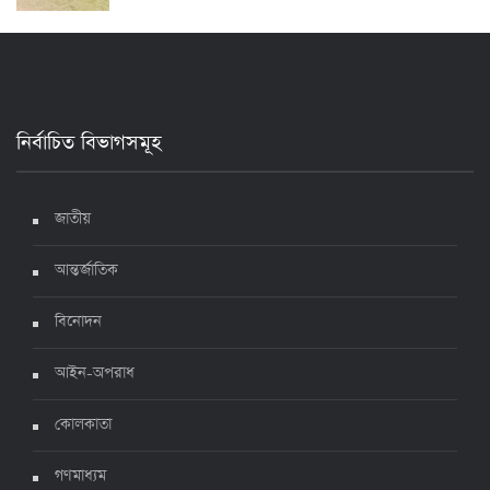
২৪ ঘণ্টায় করোনায় আরও ৪ জনের মৃত্যু, শনাক্ত ৯০০
১৭ জুলাই ২০২২, ১৭:২৯
নির্বাচিত বিভাগসমূহ
দেশে করোনায় মৃত্যু ও শনাক্ত কমেছে
৬ জুলাই ২০২২, ১৯:০২
জাতীয়
আন্তর্জাতিক
দেশে করোনায় ৭ জনের মৃত্যু, শনাক্ত ১ হাজার ৯৯৮
৫ জুলাই ২০২২, ১৮:৪৭
বিনোদন
আইন-অপরাধ
করোনায় ২৪ ঘণ্টায় মৃত্যু ১২, শনাক্ত দুই হাজার ছাড়িয়ে
কোলকাতা
৪ জুলাই ২০২২, ১৬:৫১
গণমাধ্যম