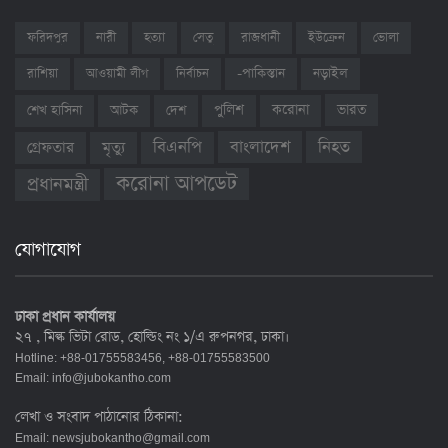
ফরিদপুর
নারী
হত্যা
সেতু
রাজধানী
ইউক্রেন
ভোলা
রাশিয়া
আওয়ামী লীগ
নির্বাচন
-পাকিস্তান
নড়াইল
ভারত
শেখ হাসিনা
আটক
দেশ
পুলিশ
করোনা
বাংলাদেশ
নিহত
বিএনপি
গ্রেফতার
মৃত্যু
করোনা আপডেট
প্রধানমন্ত্রী
যোগাযোগ
ঢাকা প্রধান কার্যালয়
২৭ , মিল্ক ভিটা রোড, হোল্ডিং নং ১/এ রুপনগর, ঢাকা।
Hotline: +88-01755583456, +88-01755583500
Email:
info@jubokantho.com
লেখা ও সংবাদ পাঠানোর ঠিকানা:
Email:
newsjubokantho@gmail.com