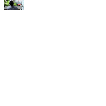
২৪ ঘণ্টায় করোনায় চারজনের মৃত্যু
২৪ সেপ্টেম্বর ২০২২, ১৮:০৫
করোনায় আরও একজনের মৃত্যু, শনাক্ত ৬২০
২৩ সেপ্টেম্বর ২০২২, ১৭:৩৭
করোনা আক্রান্তের বেশির ভাগই ঢাকায়
২৯ আগস্ট ২০২২, ০৯:৪০
দেশে ২৪ ঘন্টায় করোনায় ২ জনের মৃত্যু, শনাক্ত ১৫৬
২৭ আগস্ট ২০২২, ১৮:৩০