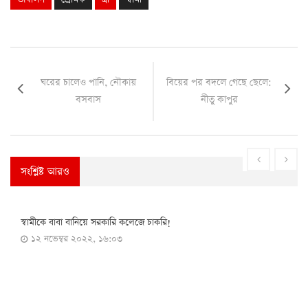
ঘরের চালেও পানি, নৌকায়
বিয়ের পর বদলে গেছে ছেলে:
বসবাস
নীতু কাপুর
সংশ্লিষ্ট আরও
বাংলাদেশ
স্বামীকে বাবা বানিয়ে সরকারি কলেজে চাকরি!
১২ নভেম্বর ২০২২, ১৬:০৩