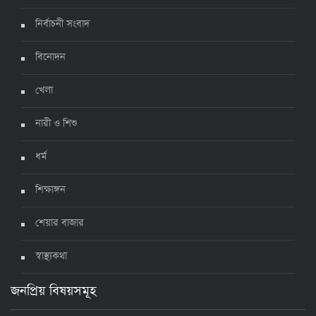
নির্বাচনী সংবাদ
ঊর্ধ্বগতিতে সংক্রমণ, স্বাস্থ্যবিধিতে উদাসীনতা
৩ জুলাই ২০২২, ১১:৩৪
বিনোদন
খেলা
নারী ও শিশু
ধর্ম
শিক্ষাঙ্গন
শেয়ার বাজার
স্বাস্থ্যকথা
জনপ্রিয় বিষয়সমূহ