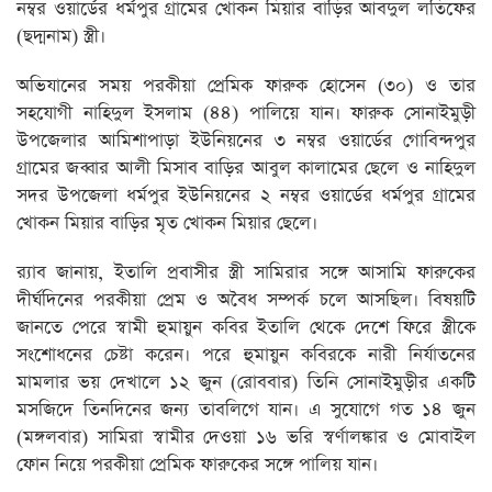
নম্বর ওয়ার্ডের ধর্মপুর গ্রামের খোকন মিয়ার বাড়ির আবদুল লতিফের
(ছদ্মনাম) স্ত্রী।
অভিযানের সময় পরকীয়া প্রেমিক ফারুক হোসেন (৩০) ও তার
সহযোগী নাহিদুল ইসলাম (৪৪) পালিয়ে যান। ফারুক সোনাইমুড়ী
উপজেলার আমিশাপাড়া ইউনিয়নের ৩ নম্বর ওয়ার্ডের গোবিন্দপুর
গ্রামের জব্বার আলী মিসাব বাড়ির আবুল কালামের ছেলে ও নাহিদুল
সদর উপজেলা ধর্মপুর ইউনিয়নের ২ নম্বর ওয়ার্ডের ধর্মপুর গ্রামের
খোকন মিয়ার বাড়ির মৃত খোকন মিয়ার ছেলে।
র‌্যাব জানায়, ইতালি প্রবাসীর স্ত্রী সামিরার সঙ্গে আসামি ফারুকের
দীর্ঘদিনের পরকীয়া প্রেম ও অবৈধ সম্পর্ক চলে আসছিল। বিষয়টি
জানতে পেরে স্বামী হুমায়ুন কবির ইতালি থেকে দেশে ফিরে স্ত্রীকে
সংশোধনের চেষ্টা করেন। পরে হুমায়ুন কবিরকে নারী নির্যাতনের
মামলার ভয় দেখালে ১২ জুন (রোববার) তিনি সোনাইমুড়ীর একটি
মসজিদে তিনদিনের জন্য তাবলিগে যান। এ সুযোগে গত ১৪ জুন
(মঙ্গলবার) সামিরা স্বামীর দেওয়া ১৬ ভরি স্বর্ণালঙ্কার ও মোবাইল
ফোন নিয়ে পরকীয়া প্রেমিক ফারুকের সঙ্গে পালিয় যান।