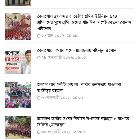
বেনাপোল স্থলবন্দর হ্যান্ডেলিং শ্রমিক ইউনিয়ন ৯২৫
করোনায় ৫ জনের মৃত্যু, শনাক্ত ৬২৬
শ্রমিকদের মুখে হাসি—ঈদের পাঁচ দিন আগেই বেতন’ বোনাস
২৭ জুলাই ২০২২, ১৭:৩৮
পরিশোধ
১৫ মার্চ ২০২৬, ১৪:৩৮
বেনাপোলে মেয়র পদে আলোচনায় মফিজুর রহমান
দেশে করোনায় শনাক্তের সংখ্যা ২০ লাখ ছাড়াল
২৮ ফেব্রুয়ারী ২০২৬, ১৬:০৫
২১ জুলাই ২০২২, ১৭:৫৪
জনগণ আর দুর্নীতি চায় না—শার্শার জনসভায় মাওলানা
করোনায় একদিনে মৃত্যু ও শনাক্ত বেড়েছে
আজীজুর রহমান
১৮ জুলাই ২০২২, ১৯:০৪
৬ ফেব্রুয়ারী ২০২৬, ১৫:৩১
ত্রয়োদশ জাতীয় সংসদ নির্বাচন উপলক্ষে নড়াইল ও যশোরে
মঙ্গলবার ৭৫ লাখ মানুষ দ্বিতীয়-তৃতীয় ডোজ টিকা পাবেন
বিজিবি মোতায়েন
১৮ জুলাই ২০২২, ১৮:৫০
৩০ জানুয়ারী ২০২৬, ২০:৪৬