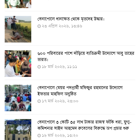
বেনাপোলে ধানক্ষেত থেকে মৃতদেহ উদ্ধার।
করোনায় ৩ জনের প্রাণহানি, নতুন শনাক্ত ২৯৬
২৩ এপ্রিল ২০২৬, ১৩:৪৬
৮ আগস্ট ২০২২, ১৯:৩৪
৬০০ পরিবারের পাশে দাঁড়িয়ে ব্যতিক্রমী উদ্যোগে আবু তাহের
দেশে তৈরি হলো করোনা শনাক্তের কিট
ভারত।
৮ আগস্ট ২০২২, ১৩:০৯
১৮ মার্চ ২০২৬, ১১:১১
বেনাপোলে মেয়র পদপ্রার্থী মফিজুর রহমানের উদ্যোগে
দেশেই তৈরি হলো করোনা পরীক্ষার কিট, সময় লাগবে ৪-৫
ইফতার মাহফিল অনুষ্ঠিত
ঘণ্টা
১৭ মার্চ ২০২৬, ২৩:০০
৭ আগস্ট ২০২২, ১৪:০৩
বেনাপোলে ৩ কোটি ৩৫ লাখ টাকার রাজস্ব ফাঁকি ধরা, যুগ্ম-
১১ আগস্ট থেকে পরীক্ষামূলকভাবে শুরু শিশুদের করোনা টিকা
কমিশনার সাইদ আহমেদ রুবেলের বিরুদ্ধে অপ প্রচার শুরু
দেওয়া
১৬ মার্চ ২০২৬, ১৩:২০
৭ আগস্ট ২০২২, ১৩:৫৩