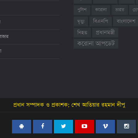
ভারত
গ্
পুলিশ
করোনা
বাংলাদেশ
বিএনপি
মৃত্যু
ন
প্রধানমন্ত্রী
নিহত
বাজার
করোনা আপডেট
থা
প্রধান সম্পাদক ও প্রকাশক: শেখ আতিয়ার রহমান দীপু