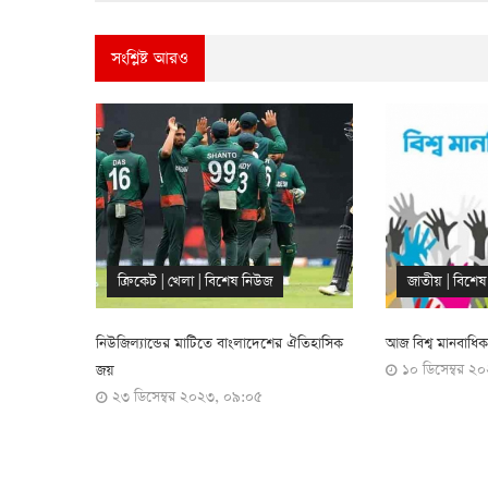
সংশ্লিষ্ট আরও
জাতীয়
|
বিশেষ নিউজ
খেলা
|
ফুটব
ের ঐতিহাসিক
আজ বিশ্ব মানবাধিকার দিবস
সিঙ্গাপুরের বিপক
১০ ডিসেম্বর ২০২৩, ১০:৫২
বাংলাদেশ
৪ ডিসেম্বর 