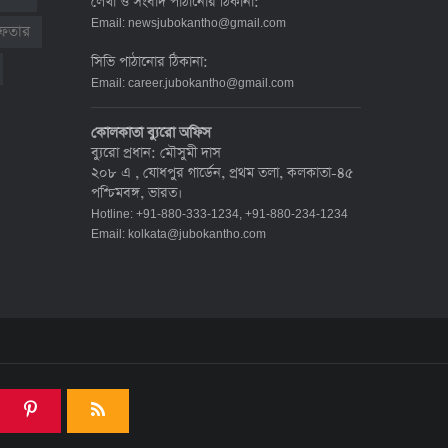
লেখা ও সংবাদ পাঠানোর ঠিকানা:
দেশে করোনায় মৃত্যু ও শনাক্ত কমেছে
Email:
newsjubokantho@gmail.com
রেফতার
৬ জুলাই ২০২২, ১৯:০২
সিভি পাঠানোর ঠিকানা:
Email:
career.jubokantho@gmail.com
দেশে করোনায় ৭ জনের মৃত্যু, শনাক্ত ১
কোলকাতা ব্যুরো অফিস
হাজার ৯৯৮
ব্যুরো প্রধান: মৌসুমী দাস
৫ জুলাই ২০২২, ১৮:৪৭
২০৮ এ , যোধপুর গার্ডেন, প্রথম তলা, কলকাতা-৪৫
পশ্চিমবঙ্গ, ভারত।
Hotline: +91-880-333-1234, +91-880-234-1234
করোনায় ২৪ ঘণ্টায় মৃত্যু ১২, শনাক্ত দুই
Email:
kolkata@jubokantho.com
হাজার ছাড়িয়ে
৪ জুলাই ২০২২, ১৬:৫১
ঊর্ধ্বগতিতে সংক্রমণ, স্বাস্থ্যবিধিতে
উদাসীনতা
৩ জুলাই ২০২২, ১১:৩৪