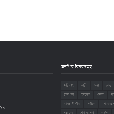
জনপ্রিয় বিষয়সমূহ
ন
ফরিদপুর
নারী
হত্যা
সেতু
রাজধানী
ইউক্রেন
ভোলা
রা
আওয়ামী লীগ
নির্বাচন
-পাকিস্তা
শিশু
শেখ হাসিনা
আটক
নড়াইল