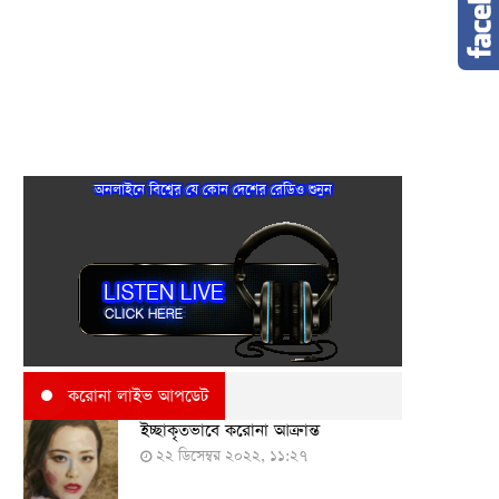
অনলাইনে বিশ্বের যে কোন দেশের রেডিও শুনুন
করোনা লাইভ আপডেট
ইচ্ছাকৃতভাবে করোনা আক্রান্ত
২২ ডিসেম্বর ২০২২, ১১:২৭