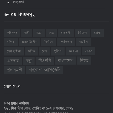
স্বাস্থ্যকথা
জনপ্রিয় বিষয়সমূহ
ফরিদপুর
নারী
হত্যা
সেতু
রাজধানী
ইউক্রেন
ভোলা
রাশিয়া
আওয়ামী লীগ
নির্বাচন
-পাকিস্তান
নড়াইল
ভারত
শেখ হাসিনা
আটক
দেশ
পুলিশ
করোনা
বাংলাদেশ
নিহত
বিএনপি
গ্রেফতার
মৃত্যু
করোনা আপডেট
প্রধানমন্ত্রী
যোগাযোগ
ঢাকা প্রধান কার্যালয়
২৭ , মিল্ক ভিটা রোড, হোল্ডিং নং ১/এ রুপনগর, ঢাকা।