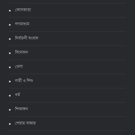
করোনায় ২৪ ঘণ্টায় মৃত্যু ১২, শনাক্ত দুই হাজার ছাড়িয়ে
কোলকাতা
৪ জুলাই ২০২২, ১৬:৫১
গণমাধ্যম
নির্বাচনী সংবাদ
ঊর্ধ্বগতিতে সংক্রমণ, স্বাস্থ্যবিধিতে উদাসীনতা
৩ জুলাই ২০২২, ১১:৩৪
বিনোদন
খেলা
নারী ও শিশু
ধর্ম
শিক্ষাঙ্গন
শেয়ার বাজার