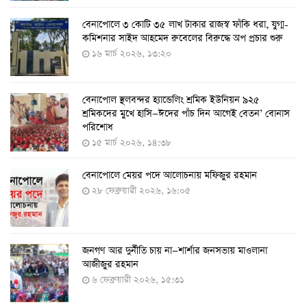
বেনাপোলে ৩ কোটি ৩৫ লাখ টাকার রাজস্ব ফাঁকি ধরা, যুগ্ম-
১১ আগস্ট থেকে পরীক্ষামূলকভাবে শুরু শিশুদের করোনা টিকা
কমিশনার সাইদ আহমেদ রুবেলের বিরুদ্ধে অপ প্রচার শুরু
দেওয়া
১৬ মার্চ ২০২৬, ১৩:২০
৭ আগস্ট ২০২২, ১৩:৫৩
বেনাপোল স্থলবন্দর হ্যান্ডেলিং শ্রমিক ইউনিয়ন ৯২৫
করোনায় ৫ জনের মৃত্যু, শনাক্ত ৬২৬
শ্রমিকদের মুখে হাসি—ঈদের পাঁচ দিন আগেই বেতন’ বোনাস
২৭ জুলাই ২০২২, ১৭:৩৮
পরিশোধ
১৫ মার্চ ২০২৬, ১৪:৩৮
বেনাপোলে মেয়র পদে আলোচনায় মফিজুর রহমান
দেশে করোনায় শনাক্তের সংখ্যা ২০ লাখ ছাড়াল
২৮ ফেব্রুয়ারী ২০২৬, ১৬:০৫
২১ জুলাই ২০২২, ১৭:৫৪
জনগণ আর দুর্নীতি চায় না—শার্শার জনসভায় মাওলানা
করোনায় একদিনে মৃত্যু ও শনাক্ত বেড়েছে
আজীজুর রহমান
১৮ জুলাই ২০২২, ১৯:০৪
৬ ফেব্রুয়ারী ২০২৬, ১৫:৩১