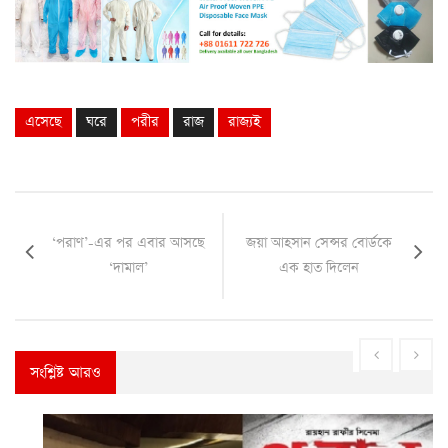
এসেছে
ঘরে
পরীর
রাজ
রাজ্যই
‘পরাণ’-এর পর এবার আসছে
জয়া আহসান সেন্সর বোর্ডকে
‘দামাল’
এক হাত দিলেন
সংশ্লিষ্ট আরও