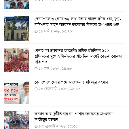
৭ আগস্ট ২০২২, ১৪:০৩
বেনাপোলে ৩ কোটি ৩৫ লাখ টাকার রাজস্ব ফাঁকি ধরা, যুগ্ম-
১১ আগস্ট থেকে পরীক্ষামূলকভাবে শুরু শিশুদের করোনা টিকা
কমিশনার সাইদ আহমেদ রুবেলের বিরুদ্ধে অপ প্রচার শুরু
দেওয়া
১৬ মার্চ ২০২৬, ১৩:২০
৭ আগস্ট ২০২২, ১৩:৫৩
বেনাপোল স্থলবন্দর হ্যান্ডেলিং শ্রমিক ইউনিয়ন ৯২৫
করোনায় ৫ জনের মৃত্যু, শনাক্ত ৬২৬
শ্রমিকদের মুখে হাসি—ঈদের পাঁচ দিন আগেই বেতন’ বোনাস
২৭ জুলাই ২০২২, ১৭:৩৮
পরিশোধ
১৫ মার্চ ২০২৬, ১৪:৩৮
বেনাপোলে মেয়র পদে আলোচনায় মফিজুর রহমান
দেশে করোনায় শনাক্তের সংখ্যা ২০ লাখ ছাড়াল
২৮ ফেব্রুয়ারী ২০২৬, ১৬:০৫
২১ জুলাই ২০২২, ১৭:৫৪
জনগণ আর দুর্নীতি চায় না—শার্শার জনসভায় মাওলানা
করোনায় একদিনে মৃত্যু ও শনাক্ত বেড়েছে
আজীজুর রহমান
১৮ জুলাই ২০২২, ১৯:০৪
৬ ফেব্রুয়ারী ২০২৬, ১৫:৩১