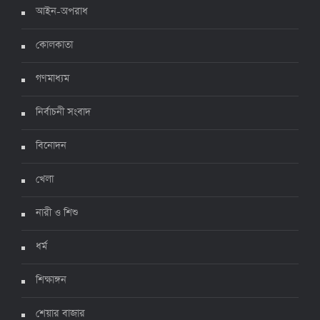
আইন-অপরাধ
করোনায় ২৪ ঘণ্টায় মৃত্যু ১২, শনাক্ত দুই হাজার ছাড়িয়ে
কোলকাতা
৪ জুলাই ২০২২, ১৬:৫১
গণমাধ্যম
নির্বাচনী সংবাদ
ঊর্ধ্বগতিতে সংক্রমণ, স্বাস্থ্যবিধিতে উদাসীনতা
৩ জুলাই ২০২২, ১১:৩৪
বিনোদন
খেলা
নারী ও শিশু
ধর্ম
শিক্ষাঙ্গন
শেয়ার বাজার