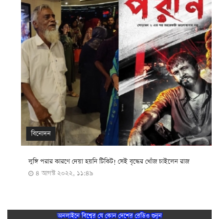
বিনোদন
লুঙ্গি পরার কারণে দেয়া হয়নি টিকিট! সেই বৃদ্ধের খোঁজ চাইলেন রাজ
৪ আগস্ট ২০২২, ১১:৪৯
অনলাইনে বিশ্বের যে কোন দেশের রেডিও শুনুন