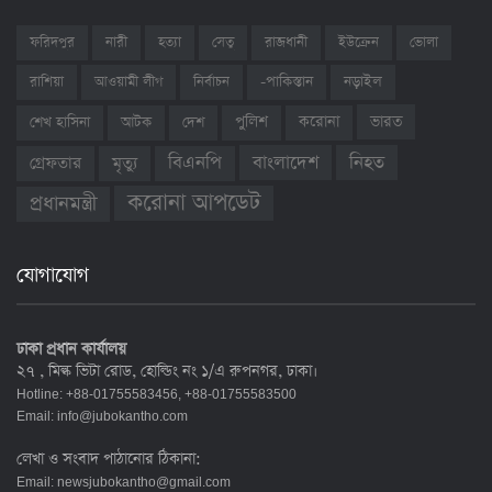
ফরিদপুর
নারী
হত্যা
সেতু
রাজধানী
ইউক্রেন
ভোলা
রাশিয়া
আওয়ামী লীগ
নির্বাচন
-পাকিস্তান
নড়াইল
ভারত
শেখ হাসিনা
আটক
দেশ
পুলিশ
করোনা
বাংলাদেশ
নিহত
বিএনপি
গ্রেফতার
মৃত্যু
করোনা আপডেট
প্রধানমন্ত্রী
যোগাযোগ
ঢাকা প্রধান কার্যালয়
২৭ , মিল্ক ভিটা রোড, হোল্ডিং নং ১/এ রুপনগর, ঢাকা।
Hotline: +88-01755583456, +88-01755583500
Email:
info@jubokantho.com
লেখা ও সংবাদ পাঠানোর ঠিকানা:
Email:
newsjubokantho@gmail.com