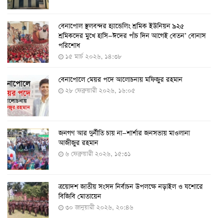
বেনাপোল স্থলবন্দর হ্যান্ডেলিং শ্রমিক ইউনিয়ন ৯২৫
করোনায় ৫ জনের মৃত্যু, শনাক্ত ৬২৬
শ্রমিকদের মুখে হাসি—ঈদের পাঁচ দিন আগেই বেতন’ বোনাস
২৭ জুলাই ২০২২, ১৭:৩৮
পরিশোধ
১৫ মার্চ ২০২৬, ১৪:৩৮
বেনাপোলে মেয়র পদে আলোচনায় মফিজুর রহমান
দেশে করোনায় শনাক্তের সংখ্যা ২০ লাখ ছাড়াল
২৮ ফেব্রুয়ারী ২০২৬, ১৬:০৫
২১ জুলাই ২০২২, ১৭:৫৪
জনগণ আর দুর্নীতি চায় না—শার্শার জনসভায় মাওলানা
করোনায় একদিনে মৃত্যু ও শনাক্ত বেড়েছে
আজীজুর রহমান
১৮ জুলাই ২০২২, ১৯:০৪
৬ ফেব্রুয়ারী ২০২৬, ১৫:৩১
ত্রয়োদশ জাতীয় সংসদ নির্বাচন উপলক্ষে নড়াইল ও যশোরে
মঙ্গলবার ৭৫ লাখ মানুষ দ্বিতীয়-তৃতীয় ডোজ টিকা পাবেন
বিজিবি মোতায়েন
১৮ জুলাই ২০২২, ১৮:৫০
৩০ জানুয়ারী ২০২৬, ২০:৪৬