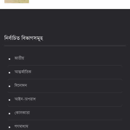
২৪ ঘণ্টায় করোনায় আরও ৪ জনের মৃত্যু, শনাক্ত ৯০০
১৭ জুলাই ২০২২, ১৭:২৯
নির্বাচিত বিভাগসমূহ
দেশে করোনায় মৃত্যু ও শনাক্ত কমেছে
৬ জুলাই ২০২২, ১৯:০২
জাতীয়
আন্তর্জাতিক
দেশে করোনায় ৭ জনের মৃত্যু, শনাক্ত ১ হাজার ৯৯৮
৫ জুলাই ২০২২, ১৮:৪৭
বিনোদন
আইন-অপরাধ
করোনায় ২৪ ঘণ্টায় মৃত্যু ১২, শনাক্ত দুই হাজার ছাড়িয়ে
কোলকাতা
৪ জুলাই ২০২২, ১৬:৫১
গণমাধ্যম