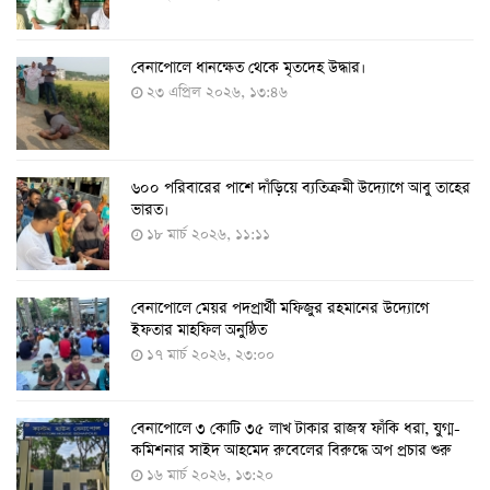
বেনাপোলে ধানক্ষেত থেকে মৃতদেহ উদ্ধার।
করোনায় ৩ জনের প্রাণহানি, নতুন শনাক্ত ২৯৬
২৩ এপ্রিল ২০২৬, ১৩:৪৬
৮ আগস্ট ২০২২, ১৯:৩৪
৬০০ পরিবারের পাশে দাঁড়িয়ে ব্যতিক্রমী উদ্যোগে আবু তাহের
দেশে তৈরি হলো করোনা শনাক্তের কিট
ভারত।
৮ আগস্ট ২০২২, ১৩:০৯
১৮ মার্চ ২০২৬, ১১:১১
বেনাপোলে মেয়র পদপ্রার্থী মফিজুর রহমানের উদ্যোগে
দেশেই তৈরি হলো করোনা পরীক্ষার কিট, সময় লাগবে ৪-৫
ইফতার মাহফিল অনুষ্ঠিত
ঘণ্টা
১৭ মার্চ ২০২৬, ২৩:০০
৭ আগস্ট ২০২২, ১৪:০৩
বেনাপোলে ৩ কোটি ৩৫ লাখ টাকার রাজস্ব ফাঁকি ধরা, যুগ্ম-
১১ আগস্ট থেকে পরীক্ষামূলকভাবে শুরু শিশুদের করোনা টিকা
কমিশনার সাইদ আহমেদ রুবেলের বিরুদ্ধে অপ প্রচার শুরু
দেওয়া
১৬ মার্চ ২০২৬, ১৩:২০
৭ আগস্ট ২০২২, ১৩:৫৩