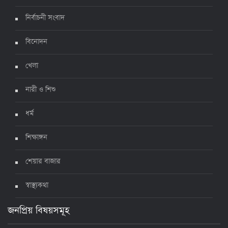
নির্বাচনী সংবাদ
ঊর্ধ্বগতিতে সংক্রমণ, স্বাস্থ্যবিধিতে উদাসীনতা
৩ জুলাই ২০২২, ১১:৩৪
বিনোদন
খেলা
নারী ও শিশু
ধর্ম
শিক্ষাঙ্গন
শেয়ার বাজার
স্বাস্থ্যকথা
জনপ্রিয় বিষয়সমূহ