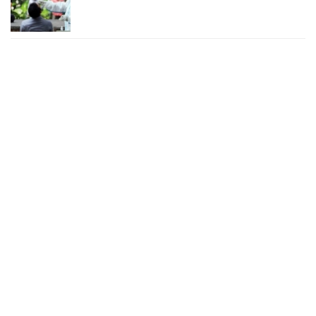
২৪ ঘণ্টায় করোনায় চারজনের মৃত্যু
২৪ সেপ্টেম্বর ২০২২, ১৮:০৫
করোনায় আরও একজনের মৃত্যু, শনাক্ত ৬২০
২৩ সেপ্টেম্বর ২০২২, ১৭:৩৭
করোনা আক্রান্তের বেশির ভাগই ঢাকায়
২৯ আগস্ট ২০২২, ০৯:৪০
দেশে ২৪ ঘন্টায় করোনায় ২ জনের মৃত্যু, শনাক্ত ১৫৬
২৭ আগস্ট ২০২২, ১৮:৩০