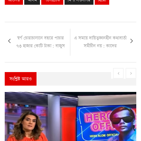
অভিনয়
আলম
পর্নোগ্রাফি
মিশা সওদাগর
হিরো
স্বর্ণ চোরাচালানে বছরে পাচার
এ সময়ে দায়িত্বজ্ঞানহীন কথাবার্তা
৭৩ হাজার কোটি টাকা : বাজুস
সমীচীন নয় : কাদের
সংশ্লিষ্ট আরও