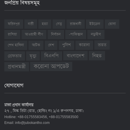
জনপ্রিয় বিষয়সমূহ
ফরিদপুর
নারী
হত্যা
সেতু
রাজধানী
ইউক্রেন
ভোলা
রাশিয়া
আওয়ামী লীগ
নির্বাচন
-পাকিস্তান
নড়াইল
ভারত
শেখ হাসিনা
আটক
দেশ
পুলিশ
করোনা
বাংলাদেশ
নিহত
বিএনপি
গ্রেফতার
মৃত্যু
করোনা আপডেট
প্রধানমন্ত্রী
যোগাযোগ
ঢাকা প্রধান কার্যালয়
২৭ , মিল্ক ভিটা রোড, হোল্ডিং নং ১/এ রুপনগর, ঢাকা।
Hotline: +88-01755583456, +88-01755583500
Email:
info@jubokantho.com