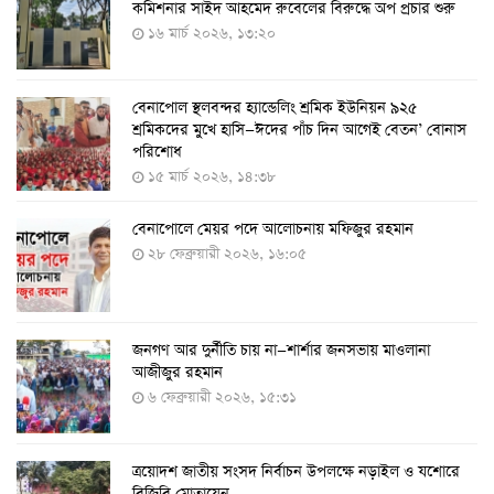
কমিশনার সাইদ আহমেদ রুবেলের বিরুদ্ধে অপ প্রচার শুরু
দেওয়া
১৬ মার্চ ২০২৬, ১৩:২০
৭ আগস্ট ২০২২, ১৩:৫৩
বেনাপোল স্থলবন্দর হ্যান্ডেলিং শ্রমিক ইউনিয়ন ৯২৫
করোনায় ৫ জনের মৃত্যু, শনাক্ত ৬২৬
শ্রমিকদের মুখে হাসি—ঈদের পাঁচ দিন আগেই বেতন’ বোনাস
২৭ জুলাই ২০২২, ১৭:৩৮
পরিশোধ
১৫ মার্চ ২০২৬, ১৪:৩৮
বেনাপোলে মেয়র পদে আলোচনায় মফিজুর রহমান
দেশে করোনায় শনাক্তের সংখ্যা ২০ লাখ ছাড়াল
২৮ ফেব্রুয়ারী ২০২৬, ১৬:০৫
২১ জুলাই ২০২২, ১৭:৫৪
জনগণ আর দুর্নীতি চায় না—শার্শার জনসভায় মাওলানা
করোনায় একদিনে মৃত্যু ও শনাক্ত বেড়েছে
আজীজুর রহমান
১৮ জুলাই ২০২২, ১৯:০৪
৬ ফেব্রুয়ারী ২০২৬, ১৫:৩১
ত্রয়োদশ জাতীয় সংসদ নির্বাচন উপলক্ষে নড়াইল ও যশোরে
মঙ্গলবার ৭৫ লাখ মানুষ দ্বিতীয়-তৃতীয় ডোজ টিকা পাবেন