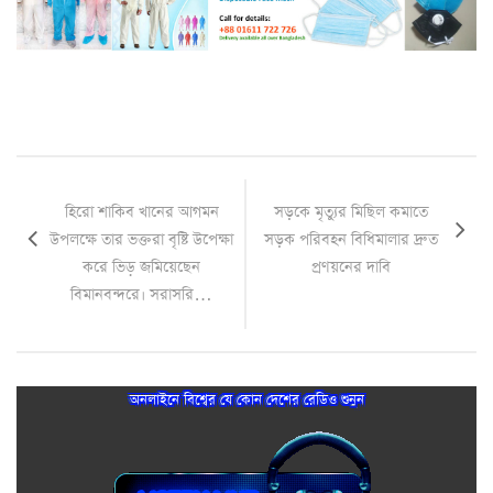
হিরো শাকিব খানের আগমন
সড়কে মৃত্যুর মিছিল কমাতে
উপলক্ষে তার ভক্তরা বৃষ্টি উপেক্ষা
সড়ক পরিবহন বিধিমালার দ্রুত
করে ভিড় জমিয়েছেন
প্রণয়নের দাবি
বিমানবন্দরে। সরাসরি…
অনলাইনে বিশ্বের যে কোন দেশের রেডিও শুনুন