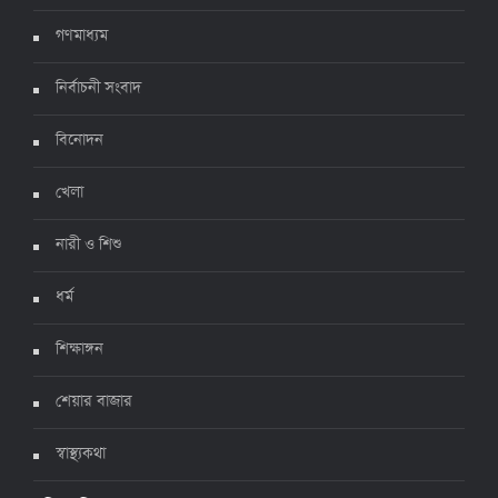
গণমাধ্যম
নির্বাচনী সংবাদ
ঊর্ধ্বগতিতে সংক্রমণ, স্বাস্থ্যবিধিতে উদাসীনতা
৩ জুলাই ২০২২, ১১:৩৪
বিনোদন
খেলা
নারী ও শিশু
ধর্ম
শিক্ষাঙ্গন
শেয়ার বাজার
স্বাস্থ্যকথা