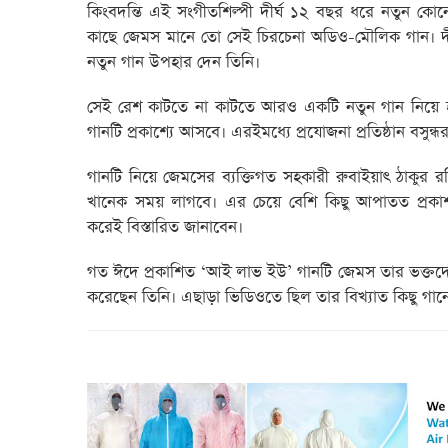
কিংবদন্তি এই সংগীতশিল্পী দীর্ঘ ১২ বছর ধরে নতুন কোন
কাছে জেমস মানে তো সেই চিরচেনা অডিও-মৌলিক গান। দ
নতুন গান উপহার দেন তিনি।
সেই রেশ কাটতে না কাটতে আরও একটি নতুন গান নিয়ে হা
গানটি প্রকাশ্যে আসবে। এরইমধ্যে প্রযোজনা প্রতিষ্ঠান বসুন্ধ
গানটি নিয়ে জেমসের ব্যক্তিগত সহকারী রুবাইয়াৎ ঠাকুর র
খানেক সময় লাগবে। এর চেয়ে বেশি কিছু আপাতত প্রকাশ কর
করেই বিস্তারিত জানাবেন।
গত ঈদে প্রকাশিত ‘আই লাভ ইউ’ গানটি জেমস তার ভক্তদের
করেছেন তিনি। এছাড়া ভিডিওতে ছিল তার বিখ্যাত কিছু গানে