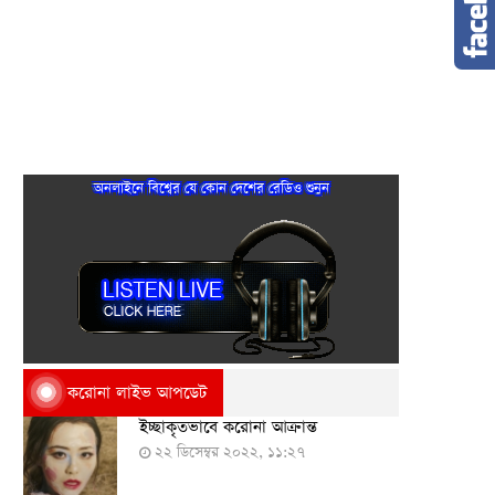
অনলাইনে বিশ্বের যে কোন দেশের রেডিও শুনুন
করোনা লাইভ আপডেট
ইচ্ছাকৃতভাবে করোনা আক্রান্ত
২২ ডিসেম্বর ২০২২, ১১:২৭