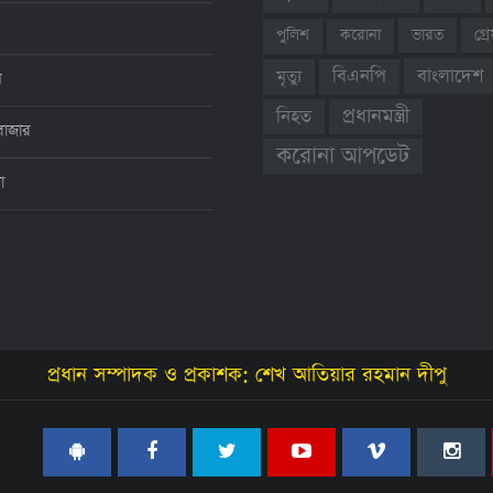
ভারত
গ্
পুলিশ
করোনা
বাংলাদেশ
বিএনপি
মৃত্যু
ন
প্রধানমন্ত্রী
নিহত
বাজার
করোনা আপডেট
থা
প্রধান সম্পাদক ও প্রকাশক: শেখ আতিয়ার রহমান দীপু