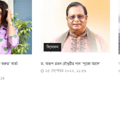
জাতীয়
ুরীর গান ‘পূজো আসে’
আজ ঢাকা আসছেন ভারতের নতুন হাইকমিশনার
‘
২০২২, ১১:৫৯
২২ সেপ্টেম্বর ২০২২, ১১:২৫