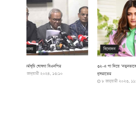
বিনোদন
বিনোদন
৩২-এ পা দিয়ে ‘নতুনভাবে শুরুর’ বার্তা
ড. অরূপ রতন চৌধ
২৫ সেপ্টেম্বর 
নুসরাতের
৮ জানুয়ারী ২০২৩, ১১:১৪