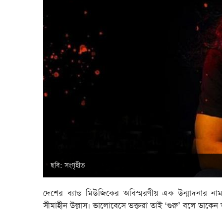
ছবি: সংগৃহীত
দেশের ব্যান্ড মিউজিকের অবিস্মরণীয় এক উন্মাদনার না
সীমাহীন উল্লাস। ভালোবেসে ভক্তরা তাই ‘গুরু’ বলে ডাকেন