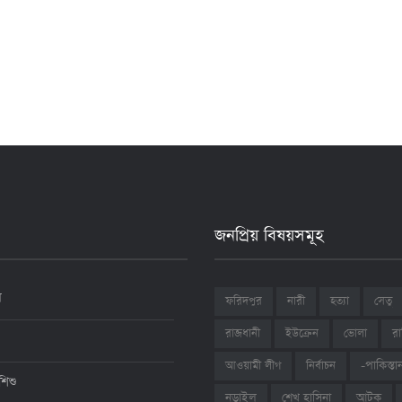
জনপ্রিয় বিষয়সমূহ
ন
ফরিদপুর
নারী
হত্যা
সেতু
রাজধানী
ইউক্রেন
ভোলা
রা
আওয়ামী লীগ
নির্বাচন
-পাকিস্তা
শিশু
শেখ হাসিনা
আটক
নড়াইল