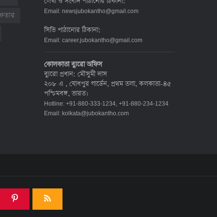
লেখা ও সংবাদ পাঠানোর ঠিকানা:
দেশে করোনায় মৃত্যু ও শনাক্ত কমেছে
Email:
newsjubokantho@gmail.com
রেফতার
৬ জুলাই ২০২২, ১৯:০২
সিভি পাঠানোর ঠিকানা:
Email:
career.jubokantho@gmail.com
দেশে করোনায় ৭ জনের মৃত্যু, শনাক্ত ১
কোলকাতা ব্যুরো অফিস
হাজার ৯৯৮
ব্যুরো প্রধান: মৌসুমী দাস
৫ জুলাই ২০২২, ১৮:৪৭
২০৮ এ , যোধপুর গার্ডেন, প্রথম তলা, কলকাতা-৪৫
পশ্চিমবঙ্গ, ভারত।
Hotline: +91-880-333-1234, +91-880-234-1234
করোনায় ২৪ ঘণ্টায় মৃত্যু ১২, শনাক্ত দুই
Email:
kolkata@jubokantho.com
হাজার ছাড়িয়ে
৪ জুলাই ২০২২, ১৬:৫১
ঊর্ধ্বগতিতে সংক্রমণ, স্বাস্থ্যবিধিতে
উদাসীনতা
৩ জুলাই ২০২২, ১১:৩৪