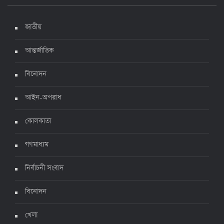
দেশে করোনায় মৃত্যু ও শনাক্ত কমেছে
৬ জুলাই ২০২২, ১৯:০২
জাতীয়
আন্তর্জাতিক
দেশে করোনায় ৭ জনের মৃত্যু, শনাক্ত ১ হাজার ৯৯৮
৫ জুলাই ২০২২, ১৮:৪৭
বিনোদন
আইন-অপরাধ
করোনায় ২৪ ঘণ্টায় মৃত্যু ১২, শনাক্ত দুই হাজার ছাড়িয়ে
কোলকাতা
৪ জুলাই ২০২২, ১৬:৫১
গণমাধ্যম
নির্বাচনী সংবাদ
ঊর্ধ্বগতিতে সংক্রমণ, স্বাস্থ্যবিধিতে উদাসীনতা
৩ জুলাই ২০২২, ১১:৩৪
বিনোদন
খেলা