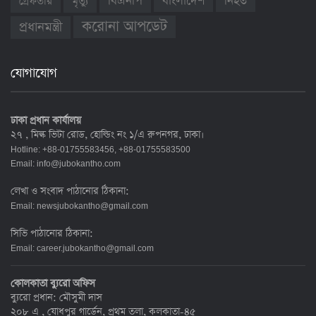
বাংলাদেশ
নিহত
বিএনপি
গ্রেফতার
মৃত্যু
করোনা আপডেট
প্রধানমন্ত্রী
যোগাযোগ
ঢাকা প্রধান কার্যালয়
২৭ , মিল্ক ভিটা রোড, হোল্ডিং নং ১/এ রুপনগর, ঢাকা।
Hotline: +88-01755583456, +88-01755583500
Email:
info@jubokantho.com
লেখা ও সংবাদ পাঠানোর ঠিকানা:
Email:
newsjubokantho@gmail.com
সিভি পাঠানোর ঠিকানা:
Email:
career.jubokantho@gmail.com
কোলকাতা ব্যুরো অফিস
ব্যুরো প্রধান: মৌসুমী দাস
২০৮ এ , যোধপুর গার্ডেন, প্রথম তলা, কলকাতা-৪৫