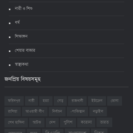
নারী ও শিশু
ধর্ম
শিক্ষাঙ্গন
শেয়ার বাজার
স্বাস্থ্যকথা
জনপ্রিয় বিষয়সমূহ
ফরিদপুর
নারী
হত্যা
সেতু
রাজধানী
ইউক্রেন
ভোলা
রাশিয়া
আওয়ামী লীগ
নির্বাচন
-পাকিস্তান
নড়াইল
ভারত
শেখ হাসিনা
আটক
দেশ
পুলিশ
করোনা