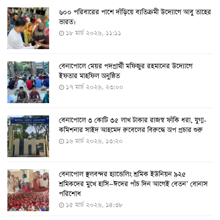
৬০০ পরিবারের পাশে দাঁড়িয়ে ব্যতিক্রমী উদ্যোগে আবু তাহের
দেশে তৈরি হলো করোনা শনাক্তের কিট
ভারত।
৮ আগস্ট ২০২২, ১৩:০৯
১৮ মার্চ ২০২৬, ১১:১১
বেনাপোলে মেয়র পদপ্রার্থী মফিজুর রহমানের উদ্যোগে
দেশেই তৈরি হলো করোনা পরীক্ষার কিট, সময় লাগবে ৪-৫
ইফতার মাহফিল অনুষ্ঠিত
ঘণ্টা
১৭ মার্চ ২০২৬, ২৩:০০
৭ আগস্ট ২০২২, ১৪:০৩
বেনাপোলে ৩ কোটি ৩৫ লাখ টাকার রাজস্ব ফাঁকি ধরা, যুগ্ম-
১১ আগস্ট থেকে পরীক্ষামূলকভাবে শুরু শিশুদের করোনা টিকা
কমিশনার সাইদ আহমেদ রুবেলের বিরুদ্ধে অপ প্রচার শুরু
দেওয়া
১৬ মার্চ ২০২৬, ১৩:২০
৭ আগস্ট ২০২২, ১৩:৫৩
বেনাপোল স্থলবন্দর হ্যান্ডেলিং শ্রমিক ইউনিয়ন ৯২৫
করোনায় ৫ জনের মৃত্যু, শনাক্ত ৬২৬
শ্রমিকদের মুখে হাসি—ঈদের পাঁচ দিন আগেই বেতন’ বোনাস
২৭ জুলাই ২০২২, ১৭:৩৮
পরিশোধ
১৫ মার্চ ২০২৬, ১৪:৩৮