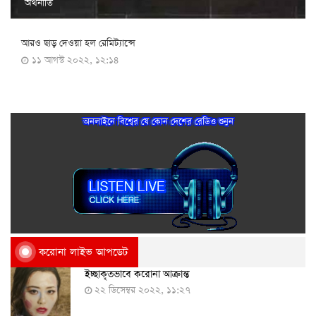
অর্থনীতি
আরও ছাড় দেওয়া হল রেমিট্যান্সে
১১ আগস্ট ২০২২, ১২:১৪
অনলাইনে বিশ্বের যে কোন দেশের রেডিও শুনুন
করোনা লাইভ আপডেট
ইচ্ছাকৃতভাবে করোনা আক্রান্ত
২২ ডিসেম্বর ২০২২, ১১:২৭