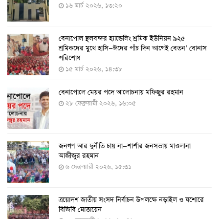
১৬ মার্চ ২০২৬, ১৩:২০
৭ আগস্ট ২০২২, ১৩:৫৩
বেনাপোল স্থলবন্দর হ্যান্ডেলিং শ্রমিক ইউনিয়ন ৯২৫
করোনায় ৫ জনের মৃত্যু, শনাক্ত ৬২৬
শ্রমিকদের মুখে হাসি—ঈদের পাঁচ দিন আগেই বেতন’ বোনাস
২৭ জুলাই ২০২২, ১৭:৩৮
পরিশোধ
১৫ মার্চ ২০২৬, ১৪:৩৮
বেনাপোলে মেয়র পদে আলোচনায় মফিজুর রহমান
দেশে করোনায় শনাক্তের সংখ্যা ২০ লাখ ছাড়াল
২৮ ফেব্রুয়ারী ২০২৬, ১৬:০৫
২১ জুলাই ২০২২, ১৭:৫৪
জনগণ আর দুর্নীতি চায় না—শার্শার জনসভায় মাওলানা
করোনায় একদিনে মৃত্যু ও শনাক্ত বেড়েছে
আজীজুর রহমান
১৮ জুলাই ২০২২, ১৯:০৪
৬ ফেব্রুয়ারী ২০২৬, ১৫:৩১
ত্রয়োদশ জাতীয় সংসদ নির্বাচন উপলক্ষে নড়াইল ও যশোরে
মঙ্গলবার ৭৫ লাখ মানুষ দ্বিতীয়-তৃতীয় ডোজ টিকা পাবেন
বিজিবি মোতায়েন
১৮ জুলাই ২০২২, ১৮:৫০