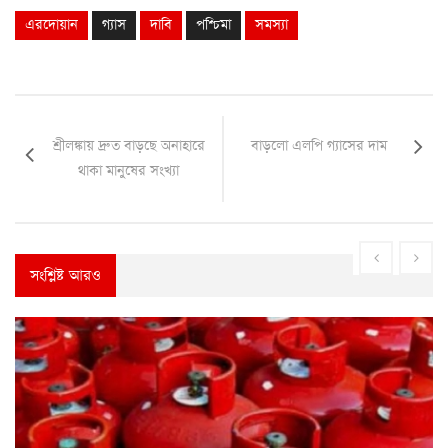
এরদোয়ান
গ্যাস
দাবি
পশ্চিমা
সমস্যা
শ্রীলঙ্কায় দ্রুত বাড়ছে অনাহারে
বাড়লো এলপি গ্যাসের দাম
থাকা মানুষের সংখ্যা
সংশ্লিষ্ট আরও