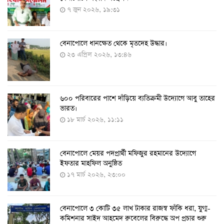
১১ আগস্ট ২০২২, ১২:০৯
৭ জুন ২০২৬, ১৯:৩১
বেনাপোলে ধানক্ষেত থেকে মৃতদেহ উদ্ধার।
করোনায় ৩ জনের প্রাণহানি, নতুন শনাক্ত ২৯৬
২৩ এপ্রিল ২০২৬, ১৩:৪৬
৮ আগস্ট ২০২২, ১৯:৩৪
৬০০ পরিবারের পাশে দাঁড়িয়ে ব্যতিক্রমী উদ্যোগে আবু তাহের
দেশে তৈরি হলো করোনা শনাক্তের কিট
ভারত।
৮ আগস্ট ২০২২, ১৩:০৯
১৮ মার্চ ২০২৬, ১১:১১
বেনাপোলে মেয়র পদপ্রার্থী মফিজুর রহমানের উদ্যোগে
দেশেই তৈরি হলো করোনা পরীক্ষার কিট, সময় লাগবে ৪-৫
ইফতার মাহফিল অনুষ্ঠিত
ঘণ্টা
১৭ মার্চ ২০২৬, ২৩:০০
৭ আগস্ট ২০২২, ১৪:০৩
বেনাপোলে ৩ কোটি ৩৫ লাখ টাকার রাজস্ব ফাঁকি ধরা, যুগ্ম-
১১ আগস্ট থেকে পরীক্ষামূলকভাবে শুরু শিশুদের করোনা টিকা
কমিশনার সাইদ আহমেদ রুবেলের বিরুদ্ধে অপ প্রচার শুরু
দেওয়া