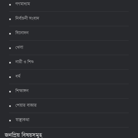
গণমাধ্যম
নির্বাচনী সংবাদ
ঊর্ধ্বগতিতে সংক্রমণ, স্বাস্থ্যবিধিতে উদাসীনতা
৩ জুলাই ২০২২, ১১:৩৪
বিনোদন
খেলা
নারী ও শিশু
ধর্ম
শিক্ষাঙ্গন
শেয়ার বাজার
স্বাস্থ্যকথা
জনপ্রিয় বিষয়সমূহ