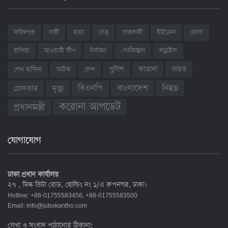
ফরিদপুর
নারী
হত্যা
সেতু
রাজধানী
ইউক্রেন
ভোলা
রাশিয়া
আওয়ামী লীগ
নির্বাচন
-পাকিস্তান
নড়াইল
ভারত
শেখ হাসিনা
আটক
দেশ
পুলিশ
করোনা
বাংলাদেশ
নিহত
বিএনপি
গ্রেফতার
মৃত্যু
করোনা আপডেট
প্রধানমন্ত্রী
যোগাযোগ
ঢাকা প্রধান কার্যালয়
২৭ , মিল্ক ভিটা রোড, হোল্ডিং নং ১/এ রুপনগর, ঢাকা।
Hotline: +88-01755583456, +88-01755583500
Email:
info@jubokantho.com
লেখা ও সংবাদ পাঠানোর ঠিকানা: