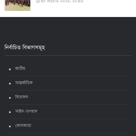
৩০ জানুয়ারী ২০২৬, ২০:৪৬
২৪ ঘণ্টায় করোনায় আরও ৪ জনের মৃত্যু, শনাক্ত ৯০০
১৭ জুলাই ২০২২, ১৭:২৯
নির্বাচিত বিভাগসমূহ
দেশে করোনায় মৃত্যু ও শনাক্ত কমেছে
৬ জুলাই ২০২২, ১৯:০২
জাতীয়
আন্তর্জাতিক
দেশে করোনায় ৭ জনের মৃত্যু, শনাক্ত ১ হাজার ৯৯৮
৫ জুলাই ২০২২, ১৮:৪৭
বিনোদন
আইন-অপরাধ
করোনায় ২৪ ঘণ্টায় মৃত্যু ১২, শনাক্ত দুই হাজার ছাড়িয়ে
কোলকাতা
৪ জুলাই ২০২২, ১৬:৫১