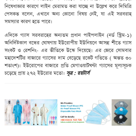
নিষেধাজ্ঞার কারণে লাইন মেরামত করা যাচ্ছে না উল্লেখ করে দিমিত্রি
পেসকভ বলেন, এখানে অন্য কোনো বিষয় নেই, যা এই সরবরাহ
সমস্যার কারণ হতে পারে।
এদিকে গ্যাস সরবরাহের অন্যতম প্রধান পাইপলাইন (নর্ড স্ট্রিম-১)
অনির্দিষ্টকাল বন্ধের ঘোষণায় ইউরোপীয় ইউনিয়নে আসন্ন শীতে গ্যাস
সংকট ও রেশনিং- এর ভীতিকে উস্কে দিয়েছে। এর জেরে সোমবার
মহাদেশটির বাজারে গ্যাসের দাম বেড়েছে রকেট গতিতে ( অন্তত ৩০
শতাংশ)। ইউরোপের বাজারে প্রতি মেগাওয়াটঘণ্টা গ্যাসের মূল্যসূচক
চড়েছে প্রায় ২৭২ ইউরোর মতো।
সূত্র : রয়টার্স