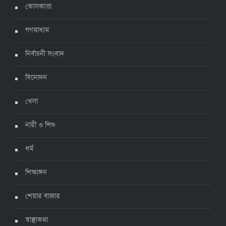
করোনায় ২৪ ঘণ্টায় মৃত্যু ১২, শনাক্ত দুই হাজার ছাড়িয়ে
কোলকাতা
৪ জুলাই ২০২২, ১৬:৫১
গণমাধ্যম
নির্বাচনী সংবাদ
ঊর্ধ্বগতিতে সংক্রমণ, স্বাস্থ্যবিধিতে উদাসীনতা
৩ জুলাই ২০২২, ১১:৩৪
বিনোদন
খেলা
নারী ও শিশু
ধর্ম
শিক্ষাঙ্গন
শেয়ার বাজার
স্বাস্থ্যকথা