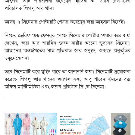
আক্তার। এটি পরিচালনা করেছেন ‘হাসিনা আ ডটার্স টেল’খ্যাত
পরিচালক পিপলু আর খান।
আসন্ন এ সিনেমার পোস্টারটি শেয়ার করেছেন জয়া আহসান নিজেই।
নিজের ভেরিফায়েড ফেসবুক পেজে সিনেমার পোস্টার শেয়ার করে জয়া
লেখেন, জয়া আর শারমিন দুজন নারীর অচেনা ভুবনের সিনেমা।
আমাদের অন্তর্জগতের ঘাত-প্রতিঘাত আর অনুক্ত, অব্যক্ত অনুভূতির
ডকুমেন্টেশন।
তবে সিনেমাটি কবে মুক্তি পাবে তা জানাননি জয়া। সিনেমাটি প্রযোজনা
করেছে পিপলু আর খানের অ্যাপল বক্স, আবু শাহেদ ইমনের বক্স
অফিস মাল্টিমিডিয়া এবং জয়ার প্রতিষ্ঠান সি তে সিনেমা।