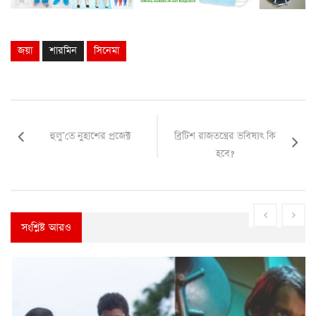
জয়া
শারমিন
সিনেমা
হুলু’তে নুহাশের প্রজেক্ট
ব্রিটিশ রাজতন্ত্রের ভবিষ্যৎ কি
হবে?
সংশ্লিষ্ট আরও