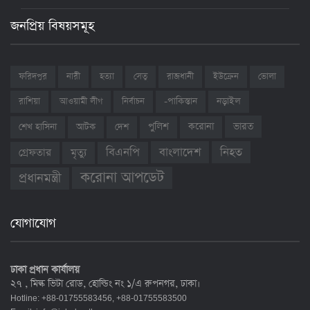
জনপ্রিয় বিষয়সমূহ
ফরিদপুর
নারী
হত্যা
সেতু
রাজধানী
ইউক্রেন
ভোলা
রাশিয়া
আওয়ামী লীগ
নির্বাচন
-পাকিস্তান
নড়াইল
ভারত
শেখ হাসিনা
আটক
দেশ
পুলিশ
করোনা
বাংলাদেশ
নিহত
বিএনপি
গ্রেফতার
মৃত্যু
করোনা আপডেট
প্রধানমন্ত্রী
যোগাযোগ
ঢাকা প্রধান কার্যালয়
২৭ , মিল্ক ভিটা রোড, হোল্ডিং নং ১/এ রুপনগর, ঢাকা।
Hotline: +88-01755583456, +88-01755583500