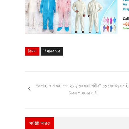
বিমান
বিমানবন্দর
“সাপাহারে একই দিনে ২১ মুক্তিযোদ্ধা শহীদ” ১৩ সেপ্টেম্বর শহী
দিবস পালনের দাবী
সংশ্লিষ্ট আরও