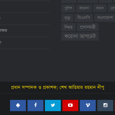
ভারত
গ্
পুলিশ
করোনা
বাংলাদেশ
বিএনপি
মৃত্যু
ন
প্রধানমন্ত্রী
নিহত
বাজার
করোনা আপডেট
থা
প্রধান সম্পাদক ও প্রকাশক: শেখ আতিয়ার রহমান দীপু