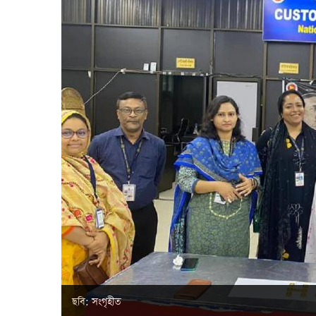
ছবি: সংগৃহীত