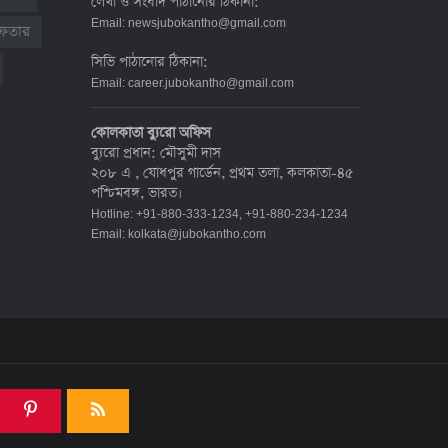
লেখা ও সংবাদ পাঠানোর ঠিকানা:
দেশে করোনায় মৃত্যু ও শনাক্ত কমেছে
Email:
newsjubokantho@gmail.com
রেফতার
৬ জুলাই ২০২২, ১৯:০২
সিভি পাঠানোর ঠিকানা:
Email:
career.jubokantho@gmail.com
দেশে করোনায় ৭ জনের মৃত্যু, শনাক্ত ১
কোলকাতা ব্যুরো অফিস
হাজার ৯৯৮
ব্যুরো প্রধান: মৌসুমী দাস
৫ জুলাই ২০২২, ১৮:৪৭
২০৮ এ , যোধপুর গার্ডেন, প্রথম তলা, কলকাতা-৪৫
পশ্চিমবঙ্গ, ভারত।
Hotline: +91-880-333-1234, +91-880-234-1234
করোনায় ২৪ ঘণ্টায় মৃত্যু ১২, শনাক্ত দুই
Email:
kolkata@jubokantho.com
হাজার ছাড়িয়ে
৪ জুলাই ২০২২, ১৬:৫১
ঊর্ধ্বগতিতে সংক্রমণ, স্বাস্থ্যবিধিতে
উদাসীনতা
৩ জুলাই ২০২২, ১১:৩৪