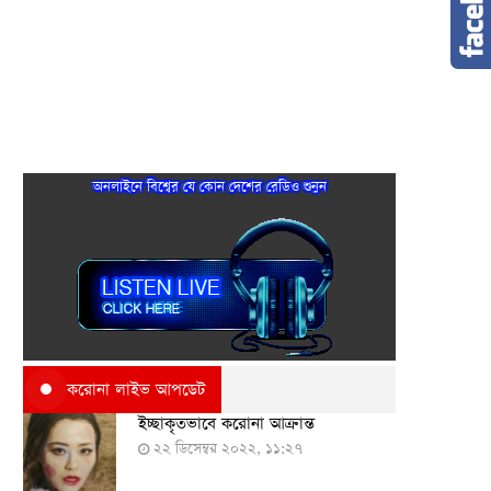
অনলাইনে বিশ্বের যে কোন দেশের রেডিও শুনুন
করোনা লাইভ আপডেট
ইচ্ছাকৃতভাবে করোনা আক্রান্ত
২২ ডিসেম্বর ২০২২, ১১:২৭