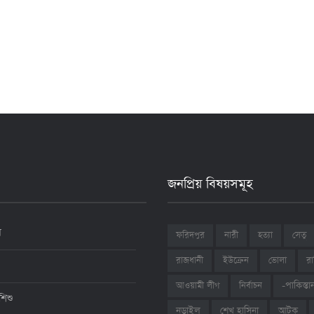
জনপ্রিয় বিষয়সমূহ
ন
ফরিদপুর
নারী
হত্যা
সেতু
রাজধানী
ইউক্রেন
ভোলা
রা
আওয়ামী লীগ
নির্বাচন
-পাকিস্তা
শিশু
শেখ হাসিনা
আটক
নড়াইল