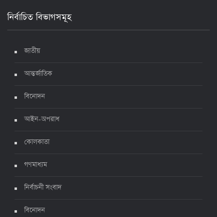
নির্বাচিত বিভাগসমূহ
দেশে করোনায় মৃত্যু ও শনাক্ত কমেছে
৬ জুলাই ২০২২, ১৯:০২
জাতীয়
আন্তর্জাতিক
দেশে করোনায় ৭ জনের মৃত্যু, শনাক্ত ১ হাজার ৯৯৮
৫ জুলাই ২০২২, ১৮:৪৭
বিনোদন
আইন-অপরাধ
করোনায় ২৪ ঘণ্টায় মৃত্যু ১২, শনাক্ত দুই হাজার ছাড়িয়ে
কোলকাতা
৪ জুলাই ২০২২, ১৬:৫১
গণমাধ্যম
নির্বাচনী সংবাদ
ঊর্ধ্বগতিতে সংক্রমণ, স্বাস্থ্যবিধিতে উদাসীনতা
৩ জুলাই ২০২২, ১১:৩৪
বিনোদন