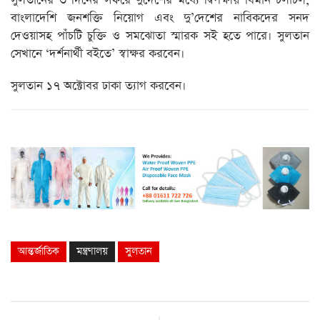
সুলতানের ৩ দিনের সফরে দুদেশের মধ্যে দ্বিপক্ষীয় বিমান চলাচল,
বাংলাদেশি জনশক্তি নিয়োগ এবং দু’দেশের নাবিকদের সনদ
দেওয়াসহ পাঁচটি চুক্তি ও সমঝোতা স্মারক সই হতে পারে। সুলতান
সেখানে ‘দর্শনার্থী বইতে’ স্বাক্ষর করবেন।
সুলতান ১৭ অক্টোবর ঢাকা ত্যাগ করবেন।
আন্তর্জাতিক
মন্ত্রণালয়
সুলতান