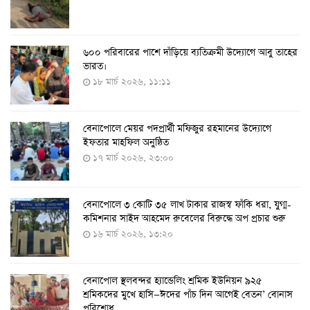
৬০০ পরিবারের পাশে দাঁড়িয়ে ব্যতিক্রমী উদ্যোগে আবু তাহের
দেশে তৈরি হলো করোনা শনাক্তের কিট
ভারত।
৮ আগস্ট ২০২২, ১৩:০৯
১৮ মার্চ ২০২৬, ১১:১১
বেনাপোলে মেয়র পদপ্রার্থী মফিজুর রহমানের উদ্যোগে
দেশেই তৈরি হলো করোনা পরীক্ষার কিট, সময় লাগবে ৪-৫
ইফতার মাহফিল অনুষ্ঠিত
ঘণ্টা
১৭ মার্চ ২০২৬, ২৩:০০
৭ আগস্ট ২০২২, ১৪:০৩
বেনাপোলে ৩ কোটি ৩৫ লাখ টাকার রাজস্ব ফাঁকি ধরা, যুগ্ম-
১১ আগস্ট থেকে পরীক্ষামূলকভাবে শুরু শিশুদের করোনা টিকা
কমিশনার সাইদ আহমেদ রুবেলের বিরুদ্ধে অপ প্রচার শুরু
দেওয়া
১৬ মার্চ ২০২৬, ১৩:২০
৭ আগস্ট ২০২২, ১৩:৫৩
বেনাপোল স্থলবন্দর হ্যান্ডেলিং শ্রমিক ইউনিয়ন ৯২৫
করোনায় ৫ জনের মৃত্যু, শনাক্ত ৬২৬
শ্রমিকদের মুখে হাসি—ঈদের পাঁচ দিন আগেই বেতন’ বোনাস
২৭ জুলাই ২০২২, ১৭:৩৮
পরিশোধ