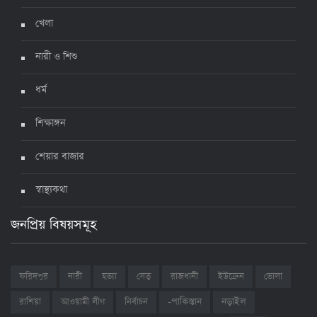
খেলা
নারী ও শিশু
ধর্ম
শিক্ষাঙ্গন
শেয়ার বাজার
স্বাস্থ্যকথা
জনপ্রিয় বিষয়সমূহ
ফরিদপুর
নারী
হত্যা
সেতু
রাজধানী
ইউক্রেন
ভোলা
রাশিয়া
আওয়ামী লীগ
নির্বাচন
-পাকিস্তান
নড়াইল