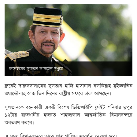
ব্রুনেইয়ের সুলতান আসছেন দুপুরে
ব্রুনেই দারুসসালামের সুলতান হাজি হাসানাল বলকিয়াহ মুইজ্জাদ্দিন
ওয়াদ্দৌলাহ আজ তিন দিনের রাষ্ট্রীয় সফরে ঢাকা আসছেন।
সুলতানকে বহনকারী একটি বিশেষ ভিভিআইপি ফ্লাইট শনিবার দুপুর
১২টায় রাজধানীর হজরত শাহজালাল আন্তর্জাতিক বিমানবন্দরে
অবতরণ করবে।
এ সময় বিমানবন্দরে তাকে লাল গালিচা সংবর্ধনা দেওয়া হবে।