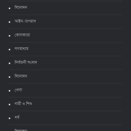
৫ জুলাই ২০২২, ১৮:৪৭
বিনোদন
আইন-অপরাধ
করোনায় ২৪ ঘণ্টায় মৃত্যু ১২, শনাক্ত দুই হাজার ছাড়িয়ে
কোলকাতা
৪ জুলাই ২০২২, ১৬:৫১
গণমাধ্যম
নির্বাচনী সংবাদ
ঊর্ধ্বগতিতে সংক্রমণ, স্বাস্থ্যবিধিতে উদাসীনতা
৩ জুলাই ২০২২, ১১:৩৪
বিনোদন
খেলা
নারী ও শিশু
ধর্ম