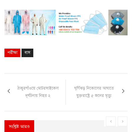
পরীক্ষা
বাস
ঠাকুরগাঁওয়ে মোটরসাইকেল
ঘূর্ণিঝড় নিকোলের আঘাতে
দূর্ঘটনায় নিহত ২
যুক্তরাষ্ট্রে ৫ জনের মৃত্যু
সংশ্লিষ্ট আরও