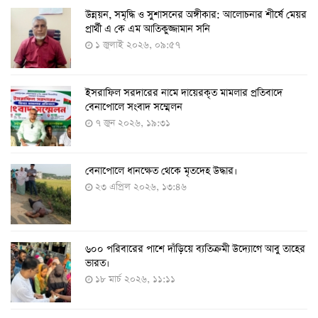
​উন্নয়ন, সমৃদ্ধি ও সুশাসনের অঙ্গীকার: আলোচনার শীর্ষে মেয়র
২৪ ঘণ্টায় ২১২ জনের করোনা শনাক্ত, মৃত্যু নেই
প্রার্থী এ কে এম আতিকুজ্জামান সনি
১৭ আগস্ট ২০২২, ১৯:০০
১ জুলাই ২০২৬, ০৯:৫৭
ইসরাফিল সরদারের নামে দায়েরকৃত মামলার প্রতিবাদে
৫-১১ বছরের শিশুদের পরীক্ষামূলক টিকা প্রয়োগ শুরু আজ
বেনাপোলে সংবাদ সম্মেলন
১১ আগস্ট ২০২২, ১২:০৯
৭ জুন ২০২৬, ১৯:৩১
বেনাপোলে ধানক্ষেত থেকে মৃতদেহ উদ্ধার।
করোনায় ৩ জনের প্রাণহানি, নতুন শনাক্ত ২৯৬
২৩ এপ্রিল ২০২৬, ১৩:৪৬
৮ আগস্ট ২০২২, ১৯:৩৪
৬০০ পরিবারের পাশে দাঁড়িয়ে ব্যতিক্রমী উদ্যোগে আবু তাহের
দেশে তৈরি হলো করোনা শনাক্তের কিট
ভারত।
৮ আগস্ট ২০২২, ১৩:০৯
১৮ মার্চ ২০২৬, ১১:১১