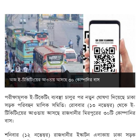
আজ ই-টিকিটিংয়ের আওতায় আসছে ৩০ কোম্পানির বাস
পরীক্ষামূলক ই-টিকেটিং ব্যবস্থা চালুর পর নতুন ঘোষণা দিয়েছে ঢাকা
সড়ক পরিবহন মালিক সমিতি। রোববার (১৩ নভেম্বর) থেকে ই-
টিকিটিংয়ের আওতায় আসছে রাজধানীর মিরপুরের ৩০টি কোম্পানির
বাস।
শনিবার (১২ নভেম্বর) রাজধানীর ইস্কাটন এলাকায় ঢাকা সড়ক