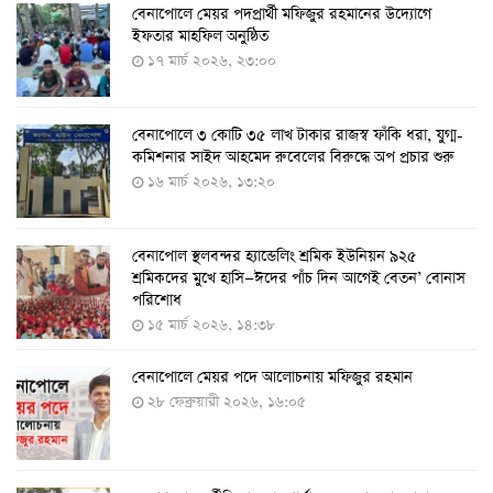
বেনাপোলে মেয়র পদপ্রার্থী মফিজুর রহমানের উদ্যোগে
দেশেই তৈরি হলো করোনা পরীক্ষার কিট, সময় লাগবে ৪-৫
ইফতার মাহফিল অনুষ্ঠিত
ঘণ্টা
১৭ মার্চ ২০২৬, ২৩:০০
৭ আগস্ট ২০২২, ১৪:০৩
বেনাপোলে ৩ কোটি ৩৫ লাখ টাকার রাজস্ব ফাঁকি ধরা, যুগ্ম-
১১ আগস্ট থেকে পরীক্ষামূলকভাবে শুরু শিশুদের করোনা টিকা
কমিশনার সাইদ আহমেদ রুবেলের বিরুদ্ধে অপ প্রচার শুরু
দেওয়া
১৬ মার্চ ২০২৬, ১৩:২০
৭ আগস্ট ২০২২, ১৩:৫৩
বেনাপোল স্থলবন্দর হ্যান্ডেলিং শ্রমিক ইউনিয়ন ৯২৫
করোনায় ৫ জনের মৃত্যু, শনাক্ত ৬২৬
শ্রমিকদের মুখে হাসি—ঈদের পাঁচ দিন আগেই বেতন’ বোনাস
২৭ জুলাই ২০২২, ১৭:৩৮
পরিশোধ
১৫ মার্চ ২০২৬, ১৪:৩৮
বেনাপোলে মেয়র পদে আলোচনায় মফিজুর রহমান
দেশে করোনায় শনাক্তের সংখ্যা ২০ লাখ ছাড়াল
২৮ ফেব্রুয়ারী ২০২৬, ১৬:০৫
২১ জুলাই ২০২২, ১৭:৫৪