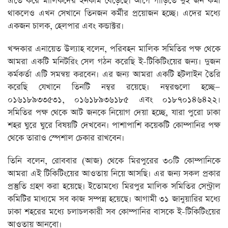
এতে করে মালিকদের ইনকাম বেড়েছে। আগে গাড়িতে দুই জন কর্মী
থাকলেও এখন সেখানে তিনজন কর্মীর প্রয়োজন হচ্ছে। এদের মধ্যে
একজন চালক, হেলপার এবং কন্ডাক্টর।
খন্দকার এনায়েত উল্যাহ বলেন, পরিবহন মালিক সমিতির পক্ষ থেকে
আমরা একটি মনিটরিং সেল গঠন করেছি ই-টিকিটিংয়ের জন্য। দুজন
কর্মকর্তা এটি সমন্বয় করবেন। এর জন্য আমরা একটি হটলাইন তৈরি
করেছি যেখানে তিনটি নম্বর রয়েছে। নম্বরগুলো হচ্ছে—
০১৬১৮৯৩৩৫৩১, ০১৬১৮৯৩৬১৮৫ এবং ০১৮৭০১৪৬৪২২।
সমিতির পক্ষ থেকে আট জনকে নিয়োগ দেয়া হচ্ছে, যারা পুরো ঢাকা
শহর ঘুরে ঘুরে বিষয়টি দেখবেন। পাশাপাশি কয়েকটি কোম্পানির পক্ষ
থেকে তারাও স্পেশাল চেকার রাখবেন।
তিনি বলেন, রোববার (আজ) থেকে মিরপুরের ৩০টি কোম্পানিকে
আমরা এই টিকিটিংয়ের আওতায় নিয়ে আসছি। এর জন্য সকল প্রকার
প্রস্তুতি গ্রহণ করা হয়েছে। ইতোমধ্যে মিরপুর মালিক সমিতির সেন্ট্রাল
কমিটির মাধ্যমে সব কাজ সম্পন্ন হয়েছে। আগামী ৩১ জানুয়ারির মধ্যে
ঢাকা শহরের মধ্যে চলাচলকারী সব কোম্পানির বাসকে ই-টিকিটিংয়ের
আওতায় আনবো।