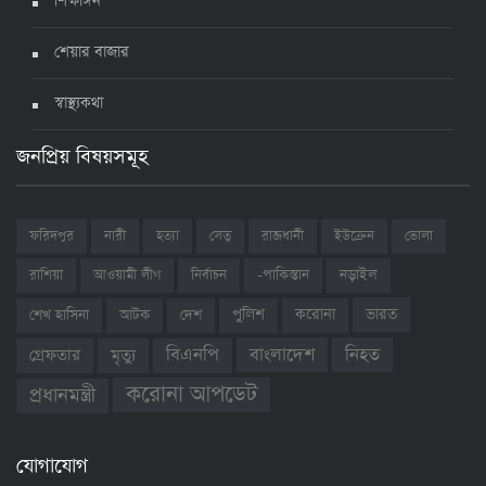
শিক্ষাঙ্গন
শেয়ার বাজার
স্বাস্থ্যকথা
জনপ্রিয় বিষয়সমূহ
ফরিদপুর
নারী
হত্যা
সেতু
রাজধানী
ইউক্রেন
ভোলা
রাশিয়া
আওয়ামী লীগ
নির্বাচন
-পাকিস্তান
নড়াইল
ভারত
শেখ হাসিনা
আটক
দেশ
পুলিশ
করোনা
বাংলাদেশ
নিহত
বিএনপি
গ্রেফতার
মৃত্যু
করোনা আপডেট
প্রধানমন্ত্রী
যোগাযোগ