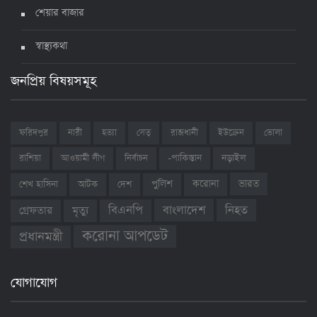
শেয়ার বাজার
স্বাস্থ্যকথা
জনপ্রিয় বিষয়সমূহ
ফরিদপুর
নারী
হত্যা
সেতু
রাজধানী
ইউক্রেন
ভোলা
রাশিয়া
আওয়ামী লীগ
নির্বাচন
-পাকিস্তান
নড়াইল
ভারত
শেখ হাসিনা
আটক
দেশ
পুলিশ
করোনা
বাংলাদেশ
নিহত
বিএনপি
গ্রেফতার
মৃত্যু
করোনা আপডেট
প্রধানমন্ত্রী
যোগাযোগ