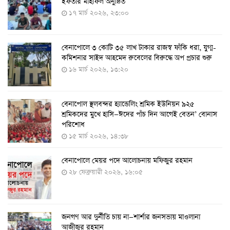
ইফতার মাহফিল অনুষ্ঠিত
ঘণ্টা
১৭ মার্চ ২০২৬, ২৩:০০
৭ আগস্ট ২০২২, ১৪:০৩
বেনাপোলে ৩ কোটি ৩৫ লাখ টাকার রাজস্ব ফাঁকি ধরা, যুগ্ম-
১১ আগস্ট থেকে পরীক্ষামূলকভাবে শুরু শিশুদের করোনা টিকা
কমিশনার সাইদ আহমেদ রুবেলের বিরুদ্ধে অপ প্রচার শুরু
দেওয়া
১৬ মার্চ ২০২৬, ১৩:২০
৭ আগস্ট ২০২২, ১৩:৫৩
বেনাপোল স্থলবন্দর হ্যান্ডেলিং শ্রমিক ইউনিয়ন ৯২৫
করোনায় ৫ জনের মৃত্যু, শনাক্ত ৬২৬
শ্রমিকদের মুখে হাসি—ঈদের পাঁচ দিন আগেই বেতন’ বোনাস
২৭ জুলাই ২০২২, ১৭:৩৮
পরিশোধ
১৫ মার্চ ২০২৬, ১৪:৩৮
বেনাপোলে মেয়র পদে আলোচনায় মফিজুর রহমান
দেশে করোনায় শনাক্তের সংখ্যা ২০ লাখ ছাড়াল
২৮ ফেব্রুয়ারী ২০২৬, ১৬:০৫
২১ জুলাই ২০২২, ১৭:৫৪
জনগণ আর দুর্নীতি চায় না—শার্শার জনসভায় মাওলানা
করোনায় একদিনে মৃত্যু ও শনাক্ত বেড়েছে
আজীজুর রহমান
১৮ জুলাই ২০২২, ১৯:০৪