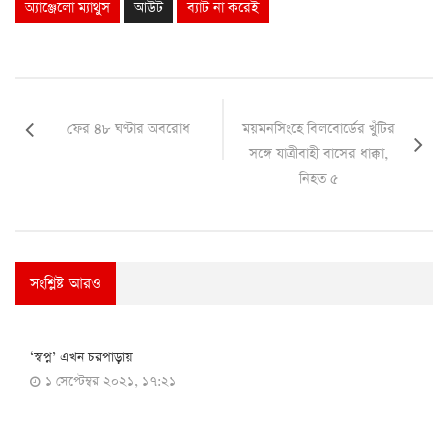
অ্যাঞ্জেলো ম্যাথুস
আউট
ব্যাট না করেই
ফের ৪৮ ঘণ্টার অবরোধ
ময়মনসিংহে বিলবোর্ডের খুঁটির
সঙ্গে যাত্রীবাহী বাসের ধাক্কা,
নিহত ৫
সংশ্লিষ্ট আরও
জীবনযাপন
‘স্বপ্ন’ এখন চরপাড়ায়
১ সেপ্টেম্বর ২০২১, ১৭:২১