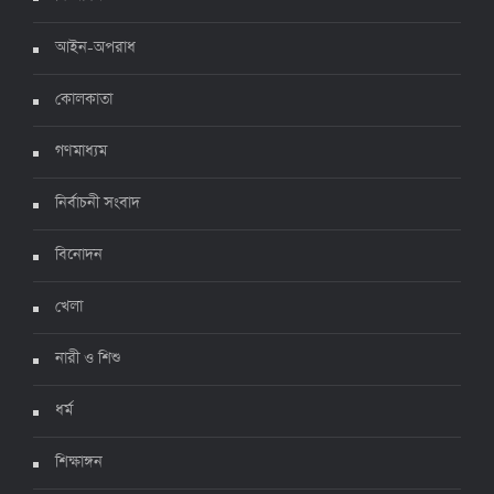
আইন-অপরাধ
করোনায় ২৪ ঘণ্টায় মৃত্যু ১২, শনাক্ত দুই হাজার ছাড়িয়ে
কোলকাতা
৪ জুলাই ২০২২, ১৬:৫১
গণমাধ্যম
নির্বাচনী সংবাদ
ঊর্ধ্বগতিতে সংক্রমণ, স্বাস্থ্যবিধিতে উদাসীনতা
৩ জুলাই ২০২২, ১১:৩৪
বিনোদন
খেলা
নারী ও শিশু
ধর্ম
শিক্ষাঙ্গন