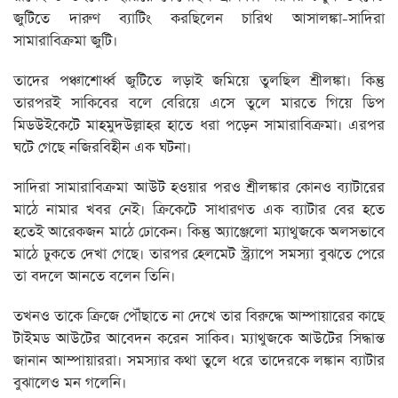
জুটিতে দারুণ ব্যাটিং করছিলেন চারিথ আসালঙ্কা-সাদিরা
সামারাবিক্রমা জুটি।
তাদের পঞ্চাশোর্ধ্ব জুটিতে লড়াই জমিয়ে তুলছিল শ্রীলঙ্কা। কিন্তু
তারপরই সাকিবের বলে বেরিয়ে এসে তুলে মারতে গিয়ে ডিপ
মিডউইকেটে মাহমুদউল্লাহর হাতে ধরা পড়েন সামারাবিক্রমা। এরপর
ঘটে গেছে নজিরবিহীন এক ঘটনা।
সাদিরা সামারাবিক্রমা আউট হওয়ার পরও শ্রীলঙ্কার কোনও ব্যাটারের
মাঠে নামার খবর নেই। ক্রিকেটে সাধারণত এক ব্যাটার বের হতে
হতেই আরেকজন মাঠে ঢোকেন। কিন্তু অ্যাঞ্জেলো ম্যাথুজকে অলসভাবে
মাঠে ঢুকতে দেখা গেছে। তারপর হেলমেট স্ট্র্যাপে সমস্যা বুঝতে পেরে
তা বদলে আনতে বলেন তিনি।
তখনও তাকে ক্রিজে পৌঁছাতে না দেখে তার বিরুদ্ধে আম্পায়ারের কাছে
টাইমড আউটের আবেদন করেন সাকিব। ম্যাথুজকে আউটের সিদ্ধান্ত
জানান আম্পায়াররা। সমস্যার কথা তুলে ধরে তাদেরকে লঙ্কান ব্যাটার
বুঝালেও মন গলেনি।