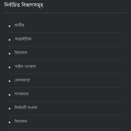
নির্বাচিত বিভাগসমূহ
দেশে করোনায় মৃত্যু ও শনাক্ত কমেছে
৬ জুলাই ২০২২, ১৯:০২
জাতীয়
আন্তর্জাতিক
দেশে করোনায় ৭ জনের মৃত্যু, শনাক্ত ১ হাজার ৯৯৮
৫ জুলাই ২০২২, ১৮:৪৭
বিনোদন
আইন-অপরাধ
করোনায় ২৪ ঘণ্টায় মৃত্যু ১২, শনাক্ত দুই হাজার ছাড়িয়ে
কোলকাতা
৪ জুলাই ২০২২, ১৬:৫১
গণমাধ্যম
নির্বাচনী সংবাদ
ঊর্ধ্বগতিতে সংক্রমণ, স্বাস্থ্যবিধিতে উদাসীনতা
৩ জুলাই ২০২২, ১১:৩৪
বিনোদন