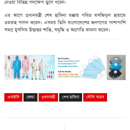
নেওয়া বিভিন্ন পদক্ষেপ তুলে ধরেন।
এর আগে প্রধানমন্ত্রী শেখ হাসিনা মক্কায় পবিত্র মসজিদুল হারামে
ওমরাহ পালন করেন। এসময় তিনি বাংলাদেশের জনগণের পাশাপাশি
সমগ্র মুসলিম উম্মাহর শান্তি, সমৃদ্ধি ও অগ্রগতি কামনা করেন।
ওআইসি
জেদ্দা
প্রধানমন্ত্রী
শেখ হাসিনা
সৌদি আরব