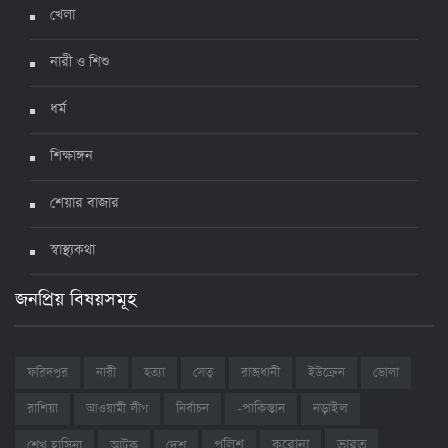
খেলা
নারী ও শিশু
ধর্ম
শিক্ষাঙ্গন
শেয়ার বাজার
স্বাস্থ্যকথা
জনপ্রিয় বিষয়সমূহ
ফরিদপুর
নারী
হত্যা
সেতু
রাজধানী
ইউক্রেন
ভোলা
রাশিয়া
আওয়ামী লীগ
নির্বাচন
-পাকিস্তান
নড়াইল
ভারত
শেখ হাসিনা
আটক
দেশ
পুলিশ
করোনা