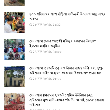
৬০০ পরিবারের পাশে দাঁড়িয়ে ব্যতিক্রমী উদ্যোগে আবু তাহের
দেশে তৈরি হলো করোনা শনাক্তের কিট
ভারত।
৮ আগস্ট ২০২২, ১৩:০৯
১৮ মার্চ ২০২৬, ১১:১১
বেনাপোলে মেয়র পদপ্রার্থী মফিজুর রহমানের উদ্যোগে
দেশেই তৈরি হলো করোনা পরীক্ষার কিট, সময় লাগবে ৪-৫
ইফতার মাহফিল অনুষ্ঠিত
ঘণ্টা
১৭ মার্চ ২০২৬, ২৩:০০
৭ আগস্ট ২০২২, ১৪:০৩
বেনাপোলে ৩ কোটি ৩৫ লাখ টাকার রাজস্ব ফাঁকি ধরা, যুগ্ম-
১১ আগস্ট থেকে পরীক্ষামূলকভাবে শুরু শিশুদের করোনা টিকা
কমিশনার সাইদ আহমেদ রুবেলের বিরুদ্ধে অপ প্রচার শুরু
দেওয়া
১৬ মার্চ ২০২৬, ১৩:২০
৭ আগস্ট ২০২২, ১৩:৫৩
বেনাপোল স্থলবন্দর হ্যান্ডেলিং শ্রমিক ইউনিয়ন ৯২৫
করোনায় ৫ জনের মৃত্যু, শনাক্ত ৬২৬
শ্রমিকদের মুখে হাসি—ঈদের পাঁচ দিন আগেই বেতন’ বোনাস
২৭ জুলাই ২০২২, ১৭:৩৮
পরিশোধ