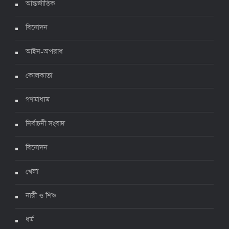
আন্তর্জাতিক
দেশে করোনায় ৭ জনের মৃত্যু, শনাক্ত ১ হাজার ৯৯৮
৫ জুলাই ২০২২, ১৮:৪৭
বিনোদন
আইন-অপরাধ
করোনায় ২৪ ঘণ্টায় মৃত্যু ১২, শনাক্ত দুই হাজার ছাড়িয়ে
কোলকাতা
৪ জুলাই ২০২২, ১৬:৫১
গণমাধ্যম
নির্বাচনী সংবাদ
ঊর্ধ্বগতিতে সংক্রমণ, স্বাস্থ্যবিধিতে উদাসীনতা
৩ জুলাই ২০২২, ১১:৩৪
বিনোদন
খেলা
নারী ও শিশু
ধর্ম