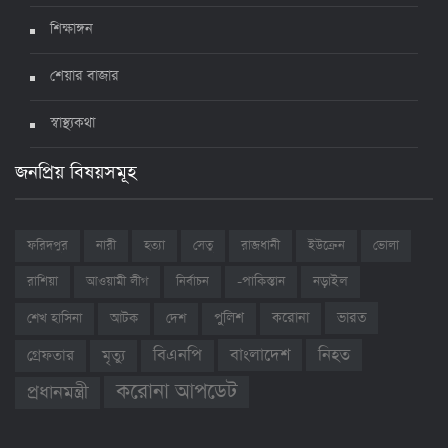
শিক্ষাঙ্গন
শেয়ার বাজার
স্বাস্থ্যকথা
জনপ্রিয় বিষয়সমূহ
ফরিদপুর
নারী
হত্যা
সেতু
রাজধানী
ইউক্রেন
ভোলা
রাশিয়া
আওয়ামী লীগ
নির্বাচন
-পাকিস্তান
নড়াইল
ভারত
শেখ হাসিনা
আটক
দেশ
পুলিশ
করোনা
বাংলাদেশ
নিহত
বিএনপি
গ্রেফতার
মৃত্যু
করোনা আপডেট
প্রধানমন্ত্রী