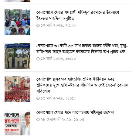
বেনাপোলে মেয়র পদপ্রার্থী মফিজুর রহমানের উদ্যোগে
দেশেই তৈরি হলো করোনা পরীক্ষার কিট, সময় লাগবে ৪-৫
ইফতার মাহফিল অনুষ্ঠিত
ঘণ্টা
১৭ মার্চ ২০২৬, ২৩:০০
৭ আগস্ট ২০২২, ১৪:০৩
বেনাপোলে ৩ কোটি ৩৫ লাখ টাকার রাজস্ব ফাঁকি ধরা, যুগ্ম-
১১ আগস্ট থেকে পরীক্ষামূলকভাবে শুরু শিশুদের করোনা টিকা
কমিশনার সাইদ আহমেদ রুবেলের বিরুদ্ধে অপ প্রচার শুরু
দেওয়া
১৬ মার্চ ২০২৬, ১৩:২০
৭ আগস্ট ২০২২, ১৩:৫৩
বেনাপোল স্থলবন্দর হ্যান্ডেলিং শ্রমিক ইউনিয়ন ৯২৫
করোনায় ৫ জনের মৃত্যু, শনাক্ত ৬২৬
শ্রমিকদের মুখে হাসি—ঈদের পাঁচ দিন আগেই বেতন’ বোনাস
২৭ জুলাই ২০২২, ১৭:৩৮
পরিশোধ
১৫ মার্চ ২০২৬, ১৪:৩৮
বেনাপোলে মেয়র পদে আলোচনায় মফিজুর রহমান
দেশে করোনায় শনাক্তের সংখ্যা ২০ লাখ ছাড়াল
২৮ ফেব্রুয়ারী ২০২৬, ১৬:০৫
২১ জুলাই ২০২২, ১৭:৫৪