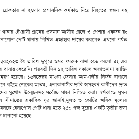
রেফতার না হওয়ায় প্রশাসনিক কর্মকান্ড নিয়ে নিহতের স্বজন সহ
ন শার্শা থানার টেংরালী গ্রামের ওসমান আলীর ছেলে ও পেশায় একজন রং
েনাপোল পোর্ট থানায় লিখিত এজাহার দায়ের করলেও এখনো পর্যন্ত
েম্বর২০২৩ ইং তারিখ দুপুরে ওমর ফারুক বাসা হতে কালো রং এর
র বাসায় ফেরেনি। পরবর্তী দিন ১২ তারিখ সকালে অজ্ঞাতনামা ব্যাক্তি
ণ হয়েছে। ১৬নভেম্বর মাগুরা জেলার আমখালীর নির্জন বাগানে
ে বইছে শোকের মাতম, এলাকাবাসীর দাবি অপহরণ কারীদের দ্রুত
 মুখোস উন্মেচনসহ সর্বোচ্চ সাজা নিশ্চিত করা। স্বর্ণকান্ডে সুমন
 সীমান্তের একাধিক সূত্র জানাই,মূলত ৩ কোটির অধিক মূল্যের
 সুমনকে বেনাপোল পোর্ট থানা হতে ২৫০ গজ দূরের একটি তৃতীয় তলা
ন চালানো হয়েছে।