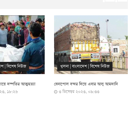
েশ
|
বিশেষ নিউজ
খুলনা
|
বাংলাদেশ
|
বিশেষ নিউজ
ায়ে দম্পতির আত্মহত্যা
বেনাপোল বন্দর দিয়ে এবার আলু আমদানি
ব
০২৩, ১৮:২৬
৩ ডিসেম্বর ২০২৩, ০৯:৩৩
প