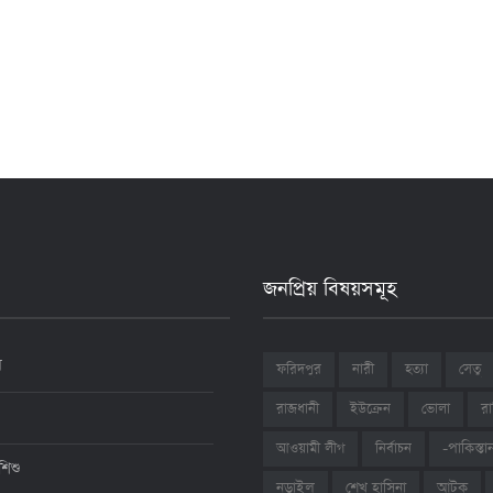
জনপ্রিয় বিষয়সমূহ
ন
ফরিদপুর
নারী
হত্যা
সেতু
রাজধানী
ইউক্রেন
ভোলা
রা
আওয়ামী লীগ
নির্বাচন
-পাকিস্তা
শিশু
শেখ হাসিনা
আটক
নড়াইল