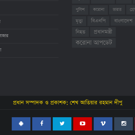
ভারত
গ্
পুলিশ
করোনা
বাংলাদেশ
বিএনপি
মৃত্যু
ন
প্রধানমন্ত্রী
নিহত
বাজার
করোনা আপডেট
থা
প্রধান সম্পাদক ও প্রকাশক: শেখ আতিয়ার রহমান দীপু