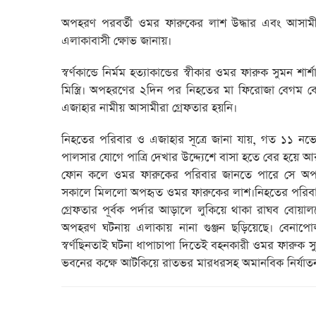
অপহরণ পরবর্তী ওমর ফারুকের লাশ উদ্ধার এবং আসামী গ্
এলাকাবাসী ক্ষোভ জানায়।
স্বর্ণকান্ডে নির্মম হত্যাকান্ডের স্বীকার ওমর ফারুক সুম
মিস্ত্রি। অপহরণের ২দিন পর নিহতের মা ফিরোজা বেগম ব
এজাহার নামীয় আসামীরা গ্রেফতার হয়নি।
নিহতের পরিবার ও এজাহার সূত্রে জানা যায়, গত ১১ নভ
পালসার যোগে পাত্রি দেখার উদ্দ্যেশে বাসা হতে বের হয়ে আ
ফোন কলে ওমর ফারুকের পরিবার জানতে পারে সে অপহর
সকালে মিললো অপহৃত ওমর ফারুকের লাশ।নিহতের পরিবার
গ্রেফতার পূর্বক পর্দার আড়ালে লুকিয়ে থাকা রাঘব বোয়ালদের
অপহরণ ঘটনায় এলাকায় নানা গুঞ্জন ছড়িয়েছে। বেনাপোল
স্বর্ণছিনতাই ঘটনা ধাপাচাপা দিতেই বহনকারী ওমর ফারুক
ভবনের কক্ষে আটকিয়ে রাতভর মারধরসহ অমানবিক নির্যাত