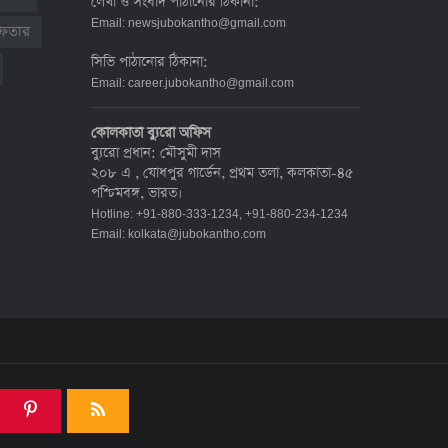
লেখা ও সংবাদ পাঠানোর ঠিকানা:
দেশে করোনায় মৃত্যু ও শনাক্ত কমেছে
Email:
newsjubokantho@gmail.com
রেফতার
৬ জুলাই ২০২২, ১৯:০২
সিভি পাঠানোর ঠিকানা:
Email:
career.jubokantho@gmail.com
দেশে করোনায় ৭ জনের মৃত্যু, শনাক্ত ১
কোলকাতা ব্যুরো অফিস
হাজার ৯৯৮
ব্যুরো প্রধান: মৌসুমী দাস
৫ জুলাই ২০২২, ১৮:৪৭
২০৮ এ , যোধপুর গার্ডেন, প্রথম তলা, কলকাতা-৪৫
পশ্চিমবঙ্গ, ভারত।
Hotline: +91-880-333-1234, +91-880-234-1234
করোনায় ২৪ ঘণ্টায় মৃত্যু ১২, শনাক্ত দুই
Email:
kolkata@jubokantho.com
হাজার ছাড়িয়ে
৪ জুলাই ২০২২, ১৬:৫১
ঊর্ধ্বগতিতে সংক্রমণ, স্বাস্থ্যবিধিতে
উদাসীনতা
৩ জুলাই ২০২২, ১১:৩৪