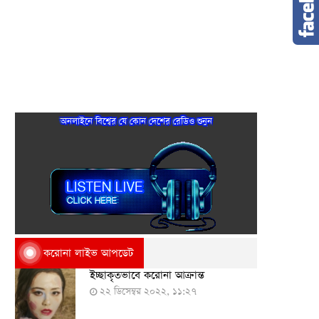
অনলাইনে বিশ্বের যে কোন দেশের রেডিও শুনুন
করোনা লাইভ আপডেট
ইচ্ছাকৃতভাবে করোনা আক্রান্ত
২২ ডিসেম্বর ২০২২, ১১:২৭