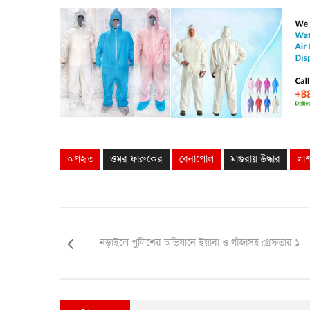
অপহৃত
ওমর ফারুকের
বেনাপোল
মাগুরায় উদ্ধার
লা
নড়াইলে পুলিশের অভিযানে ইয়াবা ও গাঁজাসহ গ্রেফতার ১