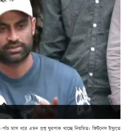
-পাঁচ মাস ধরে এমন প্রশ্ন ঘুরপাক খাচ্ছে নিয়মিত। ফিটনেস ইস্যুতে