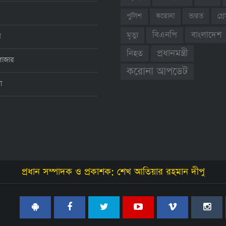
ভারত
গ্
পুলিশ
করোনা
বাংলাদেশ
বিএনপি
মৃত্যু
ন
প্রধানমন্ত্রী
নিহত
বাজার
করোনা আপডেট
থা
প্রধান সম্পাদক ও প্রকাশক: শেখ আতিয়ার রহমান দীপু