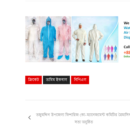
ক্রিকেট
তামিম ইকবাল
বিপিএল
তজুমদ্দিন উপজেলা ফিশারিজ কো-ম্যানেজমেন্ট কমিটির ত্রৈমাসি
সভা অনুষ্ঠিত