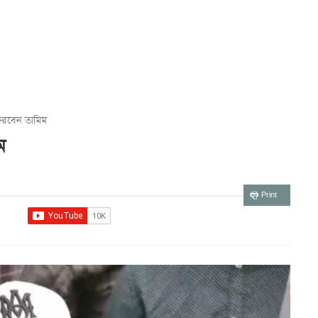
িরবেন তামিম
ম
Print