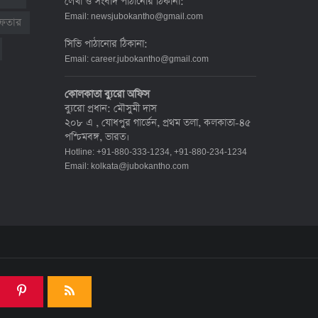
লেখা ও সংবাদ পাঠানোর ঠিকানা:
দেশে করোনায় মৃত্যু ও শনাক্ত কমেছে
Email:
newsjubokantho@gmail.com
রেফতার
৬ জুলাই ২০২২, ১৯:০২
সিভি পাঠানোর ঠিকানা:
Email:
career.jubokantho@gmail.com
দেশে করোনায় ৭ জনের মৃত্যু, শনাক্ত ১
কোলকাতা ব্যুরো অফিস
হাজার ৯৯৮
ব্যুরো প্রধান: মৌসুমী দাস
৫ জুলাই ২০২২, ১৮:৪৭
২০৮ এ , যোধপুর গার্ডেন, প্রথম তলা, কলকাতা-৪৫
পশ্চিমবঙ্গ, ভারত।
Hotline: +91-880-333-1234, +91-880-234-1234
করোনায় ২৪ ঘণ্টায় মৃত্যু ১২, শনাক্ত দুই
Email:
kolkata@jubokantho.com
হাজার ছাড়িয়ে
৪ জুলাই ২০২২, ১৬:৫১
ঊর্ধ্বগতিতে সংক্রমণ, স্বাস্থ্যবিধিতে
উদাসীনতা
৩ জুলাই ২০২২, ১১:৩৪