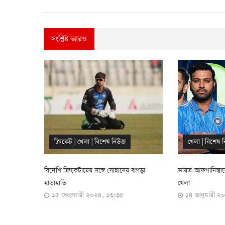
সংশ্লিষ্ট আরও
খেলা
|
বিশেষ নিউজ
ক্রিকেট
|
বিশে
ঝগড়া-
ভারত-আফগানিস্তানের ম্যাচসহ টিভিতে আজকের
শুরুর আগেই পারিশ্
১৩ জানুয়ারী 
খেলা
১৪ জানুয়ারী ২০২৪, ০৯:৫৮