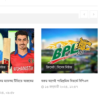
ষ নিউজ
খেলা
|
ফুটবল
|
বিশেষ নিউজ
রমিক বিতর্কে বিপিএল
দায়িত্ব থেকে সরে দাঁড়ালেন কাজী সালাউদ্দিন,
ব
২০২৪, ১২:৪৭
নতুন দায়িত্বে যিনি
৩০ নভেম্বর ২০২৩, ১৫:১৩