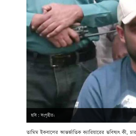
ছবি : সংগৃহীত।
তামিম ইকবালের আন্তর্জাতিক ক্যারিয়ারের ভবিষ্যৎ কী, চার