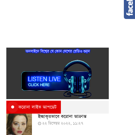
অনলাইনে বিশ্বের যে কোন দেশের রেডিও শুনুন
করোনা লাইভ আপডেট
ইচ্ছাকৃতভাবে করোনা আক্রান্ত
২২ ডিসেম্বর ২০২২, ১১:২৭