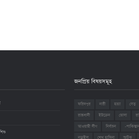
জনপ্রিয় বিষয়সমূহ
ন
ফরিদপুর
নারী
হত্যা
সেতু
রাজধানী
ইউক্রেন
ভোলা
রা
আওয়ামী লীগ
নির্বাচন
-পাকিস্তা
শিশু
শেখ হাসিনা
আটক
নড়াইল