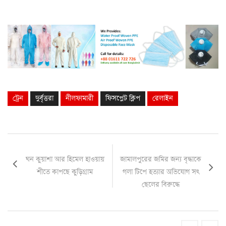
ট্রেন
দুর্বৃত্তরা
নীলফামারী
ফিসপ্লেট ক্লিপ
রেলাইন
ঘন কুয়াশা আর হিমেল হাওয়ায়
জামালপুরের জমির জন্য বৃদ্ধাকে
শীতে কাপছে কুড়িগ্রাম
গলা টিপে হত্যার অভিযোগ সৎ
ছেলের বিরুদ্ধে