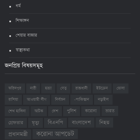
ধর্ম
শিক্ষাঙ্গন
শেয়ার বাজার
স্বাস্থ্যকথা
জনপ্রিয় বিষয়সমূহ
ফরিদপুর
নারী
হত্যা
সেতু
রাজধানী
ইউক্রেন
ভোলা
রাশিয়া
আওয়ামী লীগ
নির্বাচন
-পাকিস্তান
নড়াইল
ভারত
শেখ হাসিনা
আটক
দেশ
পুলিশ
করোনা
বাংলাদেশ
নিহত
বিএনপি
গ্রেফতার
মৃত্যু
করোনা আপডেট
প্রধানমন্ত্রী