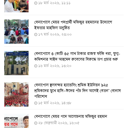
১৮ মার্চ ২০২৬, ১১:১১
বেনাপোলে মেয়র পদপ্রার্থী মফিজুর রহমানের উদ্যোগে
দেশেই তৈরি হলো করোনা পরীক্ষার কিট, সময় লাগবে ৪-৫
ইফতার মাহফিল অনুষ্ঠিত
ঘণ্টা
১৭ মার্চ ২০২৬, ২৩:০০
৭ আগস্ট ২০২২, ১৪:০৩
বেনাপোলে ৩ কোটি ৩৫ লাখ টাকার রাজস্ব ফাঁকি ধরা, যুগ্ম-
১১ আগস্ট থেকে পরীক্ষামূলকভাবে শুরু শিশুদের করোনা টিকা
কমিশনার সাইদ আহমেদ রুবেলের বিরুদ্ধে অপ প্রচার শুরু
দেওয়া
১৬ মার্চ ২০২৬, ১৩:২০
৭ আগস্ট ২০২২, ১৩:৫৩
বেনাপোল স্থলবন্দর হ্যান্ডেলিং শ্রমিক ইউনিয়ন ৯২৫
করোনায় ৫ জনের মৃত্যু, শনাক্ত ৬২৬
শ্রমিকদের মুখে হাসি—ঈদের পাঁচ দিন আগেই বেতন’ বোনাস
২৭ জুলাই ২০২২, ১৭:৩৮
পরিশোধ
১৫ মার্চ ২০২৬, ১৪:৩৮
বেনাপোলে মেয়র পদে আলোচনায় মফিজুর রহমান
দেশে করোনায় শনাক্তের সংখ্যা ২০ লাখ ছাড়াল
২৮ ফেব্রুয়ারী ২০২৬, ১৬:০৫
২১ জুলাই ২০২২, ১৭:৫৪