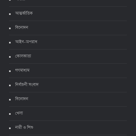
আন্তর্জাতিক
দেশে করোনায় ৭ জনের মৃত্যু, শনাক্ত ১ হাজার ৯৯৮
৫ জুলাই ২০২২, ১৮:৪৭
বিনোদন
আইন-অপরাধ
করোনায় ২৪ ঘণ্টায় মৃত্যু ১২, শনাক্ত দুই হাজার ছাড়িয়ে
কোলকাতা
৪ জুলাই ২০২২, ১৬:৫১
গণমাধ্যম
নির্বাচনী সংবাদ
ঊর্ধ্বগতিতে সংক্রমণ, স্বাস্থ্যবিধিতে উদাসীনতা
৩ জুলাই ২০২২, ১১:৩৪
বিনোদন
খেলা
নারী ও শিশু