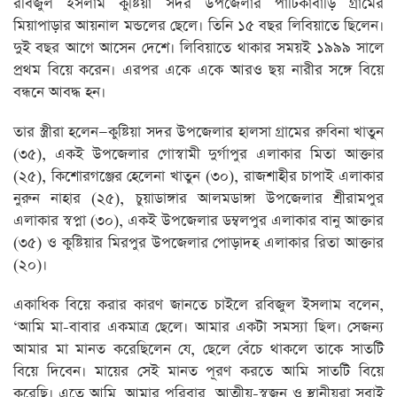
রবিজুল ইসলাম কুষ্টিয়া সদর উপজেলার পাটিকাবাড়ি গ্রামের
মিয়াপাড়ার আয়নাল মন্ডলের ছেলে। তিনি ১৫ বছর লিবিয়াতে ছিলেন।
দুই বছর আগে আসেন দেশে। লিবিয়াতে থাকার সময়ই ১৯৯৯ সালে
প্রথম বিয়ে করেন। এরপর একে একে আরও ছয় নারীর সঙ্গে বিয়ে
বন্ধনে আবদ্ধ হন।
তার স্ত্রীরা হলেন—কুষ্টিয়া সদর উপজেলার হালসা গ্রামের রুবিনা খাতুন
(৩৫), একই উপজেলার গোস্বামী দুর্গাপুর এলাকার মিতা আক্তার
(২৫), কিশোরগঞ্জের হেলেনা খাতুন (৩০), রাজশাহীর চাপাই এলাকার
নুরুন নাহার (২৫), চুয়াডাঙ্গার আলমডাঙ্গা উপজেলার শ্রীরামপুর
এলাকার স্বপ্না (৩০), একই উপজেলার ডম্বলপুর এলাকার বানু আক্তার
(৩৫) ও কুষ্টিয়ার মিরপুর উপজেলার পোড়াদহ এলাকার রিতা আক্তার
(২০)।
একাধিক বিয়ে করার কারণ জানতে চাইলে রবিজুল ইসলাম বলেন,
‌‘আমি মা-বাবার একমাত্র ছেলে। আমার একটা সমস্যা ছিল। সেজন্য
আমার মা মানত করেছিলেন যে, ছেলে বেঁচে থাকলে তাকে সাতটি
বিয়ে দিবেন। মায়ের সেই মানত পূরণ করতে আমি সাতটি বিয়ে
করেছি। এতে আমি, আমার পরিবার, আত্মীয়-স্বজন ও স্থানীয়রা সবাই