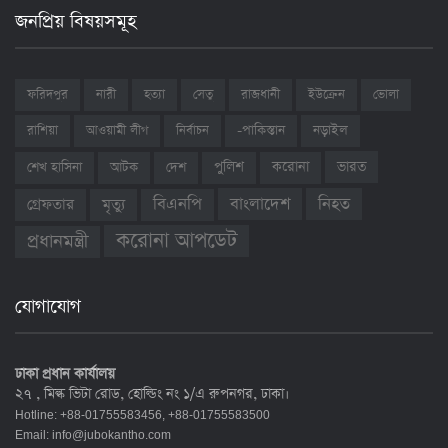
জনপ্রিয় বিষয়সমূহ
ফরিদপুর
নারী
হত্যা
সেতু
রাজধানী
ইউক্রেন
ভোলা
রাশিয়া
আওয়ামী লীগ
নির্বাচন
-পাকিস্তান
নড়াইল
ভারত
শেখ হাসিনা
আটক
দেশ
পুলিশ
করোনা
বাংলাদেশ
নিহত
বিএনপি
গ্রেফতার
মৃত্যু
করোনা আপডেট
প্রধানমন্ত্রী
যোগাযোগ
ঢাকা প্রধান কার্যালয়
২৭ , মিল্ক ভিটা রোড, হোল্ডিং নং ১/এ রুপনগর, ঢাকা।
Hotline: +88-01755583456, +88-01755583500
Email:
info@jubokantho.com