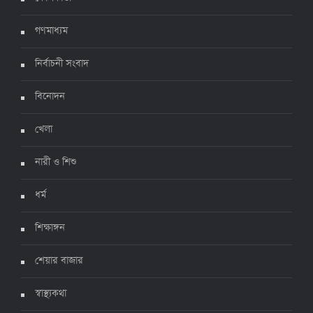
৪ জুলাই ২০২২, ১৬:৫১
গণমাধ্যম
নির্বাচনী সংবাদ
ঊর্ধ্বগতিতে সংক্রমণ, স্বাস্থ্যবিধিতে উদাসীনতা
৩ জুলাই ২০২২, ১১:৩৪
বিনোদন
খেলা
নারী ও শিশু
ধর্ম
শিক্ষাঙ্গন
শেয়ার বাজার
স্বাস্থ্যকথা