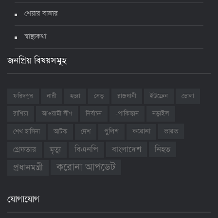
শেয়ার বাজার
স্বাস্থ্যকথা
জনপ্রিয় বিষয়সমূহ
ফরিদপুর
নারী
হত্যা
সেতু
রাজধানী
ইউক্রেন
ভোলা
রাশিয়া
আওয়ামী লীগ
নির্বাচন
-পাকিস্তান
নড়াইল
ভারত
শেখ হাসিনা
আটক
দেশ
পুলিশ
করোনা
বাংলাদেশ
নিহত
বিএনপি
গ্রেফতার
মৃত্যু
করোনা আপডেট
প্রধানমন্ত্রী
যোগাযোগ