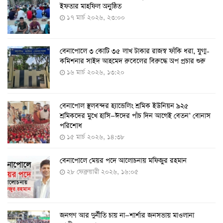
ইফতার মাহফিল অনুষ্ঠিত
ঘণ্টা
১৭ মার্চ ২০২৬, ২৩:০০
৭ আগস্ট ২০২২, ১৪:০৩
বেনাপোলে ৩ কোটি ৩৫ লাখ টাকার রাজস্ব ফাঁকি ধরা, যুগ্ম-
১১ আগস্ট থেকে পরীক্ষামূলকভাবে শুরু শিশুদের করোনা টিকা
কমিশনার সাইদ আহমেদ রুবেলের বিরুদ্ধে অপ প্রচার শুরু
দেওয়া
১৬ মার্চ ২০২৬, ১৩:২০
৭ আগস্ট ২০২২, ১৩:৫৩
বেনাপোল স্থলবন্দর হ্যান্ডেলিং শ্রমিক ইউনিয়ন ৯২৫
করোনায় ৫ জনের মৃত্যু, শনাক্ত ৬২৬
শ্রমিকদের মুখে হাসি—ঈদের পাঁচ দিন আগেই বেতন’ বোনাস
২৭ জুলাই ২০২২, ১৭:৩৮
পরিশোধ
১৫ মার্চ ২০২৬, ১৪:৩৮
বেনাপোলে মেয়র পদে আলোচনায় মফিজুর রহমান
দেশে করোনায় শনাক্তের সংখ্যা ২০ লাখ ছাড়াল
২৮ ফেব্রুয়ারী ২০২৬, ১৬:০৫
২১ জুলাই ২০২২, ১৭:৫৪
জনগণ আর দুর্নীতি চায় না—শার্শার জনসভায় মাওলানা
করোনায় একদিনে মৃত্যু ও শনাক্ত বেড়েছে