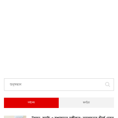
করোনা আক্রান্তের বেশির ভাগই ঢাকায়
২৯ আগস্ট ২০২২, ০৯:৪০
দেশে ২৪ ঘন্টায় করোনায় ২ জনের মৃত্যু, শনাক্ত ১৫৬
২৭ আগস্ট ২০২২, ১৮:৩০
স্বত্ব লঙ্ঘনের অভিযোগে ফাইজারের বিরুদ্ধে মডার্নার মামলা
২৭ আগস্ট ২০২২, ১২:৩৯
ঢাকাসহ ১২টি সিটি করপোরেশনে করোনা টিকা দেয়া হচ্ছে
৫-১১ বছর বয়সী শিশুদের
২৫ আগস্ট ২০২২, ১২:০৮
সর্বশেষ
জনপ্রিয়