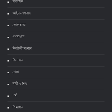
৫ জুলাই ২০২২, ১৮:৪৭
বিনোদন
আইন-অপরাধ
করোনায় ২৪ ঘণ্টায় মৃত্যু ১২, শনাক্ত দুই হাজার ছাড়িয়ে
কোলকাতা
৪ জুলাই ২০২২, ১৬:৫১
গণমাধ্যম
নির্বাচনী সংবাদ
ঊর্ধ্বগতিতে সংক্রমণ, স্বাস্থ্যবিধিতে উদাসীনতা
৩ জুলাই ২০২২, ১১:৩৪
বিনোদন
খেলা
নারী ও শিশু
ধর্ম
শিক্ষাঙ্গন