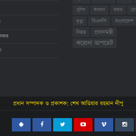
ভারত
গ্
পুলিশ
করোনা
বাংলাদেশ
বিএনপি
মৃত্যু
ন
প্রধানমন্ত্রী
নিহত
বাজার
করোনা আপডেট
থা
প্রধান সম্পাদক ও প্রকাশক: শেখ আতিয়ার রহমান দীপু