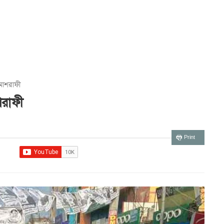
 মাশরাফী
শরাফী
Print