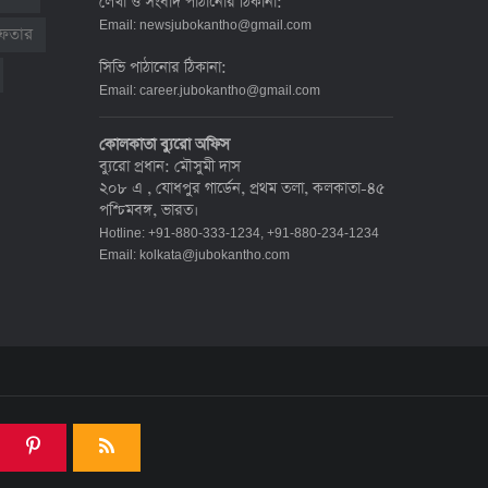
লেখা ও সংবাদ পাঠানোর ঠিকানা:
দেশে করোনায় মৃত্যু ও শনাক্ত কমেছে
Email:
newsjubokantho@gmail.com
রেফতার
৬ জুলাই ২০২২, ১৯:০২
সিভি পাঠানোর ঠিকানা:
Email:
career.jubokantho@gmail.com
দেশে করোনায় ৭ জনের মৃত্যু, শনাক্ত ১
কোলকাতা ব্যুরো অফিস
হাজার ৯৯৮
ব্যুরো প্রধান: মৌসুমী দাস
৫ জুলাই ২০২২, ১৮:৪৭
২০৮ এ , যোধপুর গার্ডেন, প্রথম তলা, কলকাতা-৪৫
পশ্চিমবঙ্গ, ভারত।
Hotline: +91-880-333-1234, +91-880-234-1234
করোনায় ২৪ ঘণ্টায় মৃত্যু ১২, শনাক্ত দুই
Email:
kolkata@jubokantho.com
হাজার ছাড়িয়ে
৪ জুলাই ২০২২, ১৬:৫১
ঊর্ধ্বগতিতে সংক্রমণ, স্বাস্থ্যবিধিতে
উদাসীনতা
৩ জুলাই ২০২২, ১১:৩৪