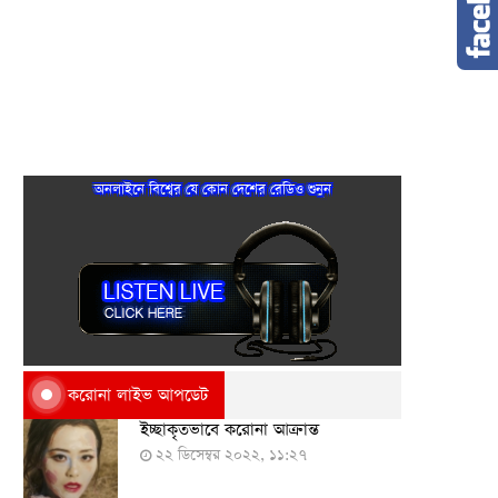
অনলাইনে বিশ্বের যে কোন দেশের রেডিও শুনুন
করোনা লাইভ আপডেট
ইচ্ছাকৃতভাবে করোনা আক্রান্ত
২২ ডিসেম্বর ২০২২, ১১:২৭