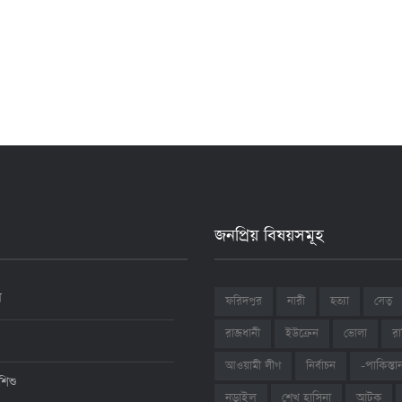
জনপ্রিয় বিষয়সমূহ
ন
ফরিদপুর
নারী
হত্যা
সেতু
রাজধানী
ইউক্রেন
ভোলা
রা
আওয়ামী লীগ
নির্বাচন
-পাকিস্তা
শিশু
শেখ হাসিনা
আটক
নড়াইল