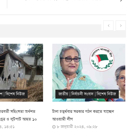
চনী সংবাদ
|
বিশেষ নিউজ
বিশেষ নিউজ
|
রাজনীতি
কার গঠন করতে যাচ্ছেন
ফরিদপুরে নৌকার প্রচারণায় সাকিব
ন
৩ জানুয়ারী ২০২৪, ১৬:০৫
পা
০২৪, ০৯:২৮