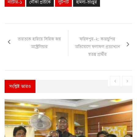
নাটোর-১
নৌকা প্রতীকে
লুটপাট
হামলা-ভাংচুর
ভারতকে হারিয়ে সিরিজ জয়
ফরিদপুর-২: কারচুপির
অস্ট্রেলিয়ার
অভিযোগে ফলাফল প্রত্যাখ্যান
স্বতন্ত্র প্রার্থীর
সংশ্লিষ্ট আরও