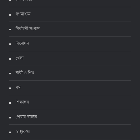
৪ জুলাই ২০২২, ১৬:৫১
গণমাধ্যম
নির্বাচনী সংবাদ
ঊর্ধ্বগতিতে সংক্রমণ, স্বাস্থ্যবিধিতে উদাসীনতা
৩ জুলাই ২০২২, ১১:৩৪
বিনোদন
খেলা
নারী ও শিশু
ধর্ম
শিক্ষাঙ্গন
শেয়ার বাজার
স্বাস্থ্যকথা