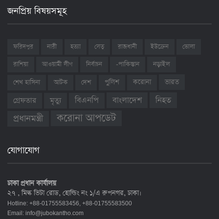
জনপ্রিয় বিষয়সমূহ
ফরিদপুর
নারী
হত্যা
সেতু
রাজধানী
ইউক্রেন
ভোলা
রাশিয়া
আওয়ামী লীগ
নির্বাচন
-পাকিস্তান
নড়াইল
ভারত
শেখ হাসিনা
আটক
দেশ
পুলিশ
করোনা
বাংলাদেশ
নিহত
বিএনপি
গ্রেফতার
মৃত্যু
করোনা আপডেট
প্রধানমন্ত্রী
যোগাযোগ
ঢাকা প্রধান কার্যালয়
২৭ , মিল্ক ভিটা রোড, হোল্ডিং নং ১/এ রুপনগর, ঢাকা।
Hotline: +88-01755583456, +88-01755583500
Email:
info@jubokantho.com