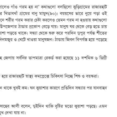
পালেও গাঁও গরম হয় না’ কথাগুলো বলছিলো কুড়িগ্রামের রাজারহাট
ার খিতাবখাঁ গ্রামের বানু মামুদ(৯০)। বয়য়সের ভারে নুয়ে পড়া ওই
আগুনে শরীর গরম করার চেষ্টা করলেও তেমন গরম না হওয়ায় কথাগুলো
পজেলার ঠান্ডার প্রকোপ বেড়ে যায়। মানুষ ঘর থেকে বেড় হতে চায়
য়াশা পড়তে থাকে। সন্ধ্যা থেকে শুরু করে পরদিন দুপুর পর্যন্ত শীতের
িনমজুর ও খেটে খাওয়া মানুষজন। ঠান্ডায় জিবন বিপর্যস্ত হয়ে পড়েছে
েলায় সর্বনিম্ন তাপমাত্রা রেকর্ড করা হয়েছে ১১ দশমিক ৬ ডিগ্রী
ে রাজারহাট স্বাস্থ্য কমপ্লেক্সে চিকিৎসা নিচ্ছে শিশু ও বয়স্করা।
বাহন থাকে খুবই কম। ঘন কুয়াশার কারণে প্রতিদিন সন্ধ্যার পর যানবাহন
 সাহেব আলী বলেন, দুইদিন থাকি বৃষ্টির মতো কুয়াশা পড়ছে। এমন
মুখ দেখা যায় না।