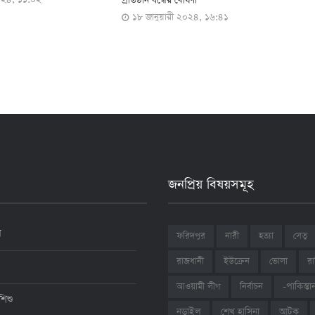
ষণা
মেলা অনুষ্ঠিত
ফ
২০২৪, ১৬:৪১
১৫ জানুয়ারী ২০২৪, ১৪:৫৯
জনপ্রিয় বিষয়সমূহ
ন
ফরিদপুর
নারী
হত্যা
সেতু
রাজধানী
ইউক্রেন
ভোলা
রা
আওয়ামী লীগ
নির্বাচন
-পাকিস্তা
শিশু
শেখ হাসিনা
আটক
নড়াইল