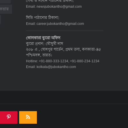
লেখা ও সংবাদ পাঠানোর ঠিকানা:
দেশে করোনায় মৃত্যু ও শনাক্ত কমেছে
Email:
newsjubokantho@gmail.com
রেফতার
৬ জুলাই ২০২২, ১৯:০২
সিভি পাঠানোর ঠিকানা:
Email:
career.jubokantho@gmail.com
দেশে করোনায় ৭ জনের মৃত্যু, শনাক্ত ১
কোলকাতা ব্যুরো অফিস
হাজার ৯৯৮
ব্যুরো প্রধান: মৌসুমী দাস
৫ জুলাই ২০২২, ১৮:৪৭
২০৮ এ , যোধপুর গার্ডেন, প্রথম তলা, কলকাতা-৪৫
পশ্চিমবঙ্গ, ভারত।
Hotline: +91-880-333-1234, +91-880-234-1234
করোনায় ২৪ ঘণ্টায় মৃত্যু ১২, শনাক্ত দুই
Email:
kolkata@jubokantho.com
হাজার ছাড়িয়ে
৪ জুলাই ২০২২, ১৬:৫১
ঊর্ধ্বগতিতে সংক্রমণ, স্বাস্থ্যবিধিতে
উদাসীনতা
৩ জুলাই ২০২২, ১১:৩৪