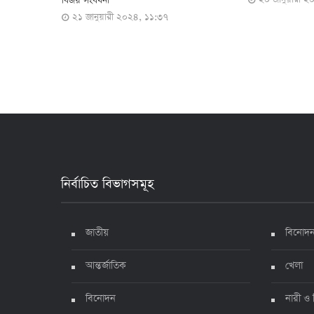
প্রতিষ্ঠান বন্ধের ঘো
১৮ জানুয়ারী 
নির্বাচিত বিভাগসমূহ
জাতীয়
বিনোদ
আন্তর্জাতিক
খেলা
বিনোদন
নারী ও 