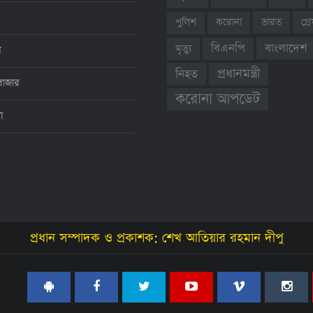
ভারত
গ্
পুলিশ
করোনা
বাংলাদেশ
বিএনপি
মৃত্যু
ন
প্রধানমন্ত্রী
নিহত
বাজার
করোনা আপডেট
থা
প্রধান সম্পাদক ও প্রকাশক: শেখ আতিয়ার রহমান দীপু