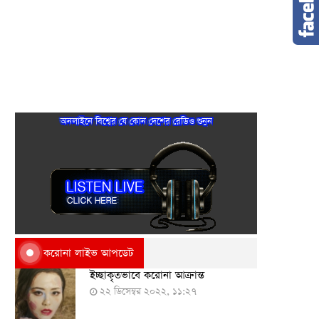
অনলাইনে বিশ্বের যে কোন দেশের রেডিও শুনুন
করোনা লাইভ আপডেট
ইচ্ছাকৃতভাবে করোনা আক্রান্ত
২২ ডিসেম্বর ২০২২, ১১:২৭