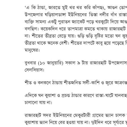
‘এ কি ঠান্ডা, জারতে মুই থর থর করি কাঁপছং, আগুন তো
উপজেলার ঘড়িয়ালডাঙ্গা ইউনিয়নের তিস্তা নদীর বাঁধ রাস্ত
ব্যক্তি সামন্য একটু পুরাতন জ্যাকেট পড়ে খরকুটো দিয়ে 
বলছিল। কয়েকদিন ধরে তাপমাত্রা কমতে থাকায় রাজারহাট উ
না। শীতের তীব্রতা বেড়ে যায়। গুড়ি গুড়ি বৃষ্টির মতো ঘন কু
তীব্রতা থাকে অনেক বেশী। শীতের দাপটে কাবু হয়ে পড়েছে দ
মানুষের।
বুধবার (১০ জানুয়ারি) সকাল ৯ টায় রাজারহাট উপজেলাসহ জ
সেলসিয়াস।
শীত ও কনকনে ঠান্ডায় শীতজনিত সর্দী-কাশি ও জ্বরে আক্রান্ত হয়
এদিকে ঘন কুয়াশা ও প্রচন্ড ঠান্ডার কারণে রাস্তা-ঘাটে যান
চালানো যায় না।
রাজারহাট সদর ইউনিয়নের মেকুরটারী গ্রামের ভ্যান চালক
কুয়াশায় ভ্যান নিয়ে বের হওয়া যায় না। দুইদিন ধরে সূর্য্যরে 