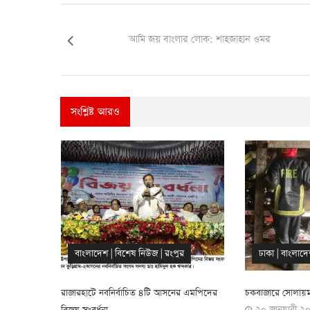
আমি জয় বাংলার লোক: শাহজাহান ওমর
সংশ্লিষ্ট আরও
ঢাকা
|
বাংলাদেশ
|
বিশেষ নিউজ
বাংলাদেশ
|
বি
র এমপিদের
চকবাজারে সোলায়মান টাওয়ারে আগুন
রাজারহাটে তাপমাত্র
২০ জানুয়ারী ২০২৪, ১১:০২