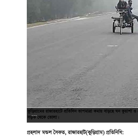
---
প্রহলাদ মন্ডল সৈকত, রাজারহাট(কুড়িগ্রাম) প্রতিনিধি: