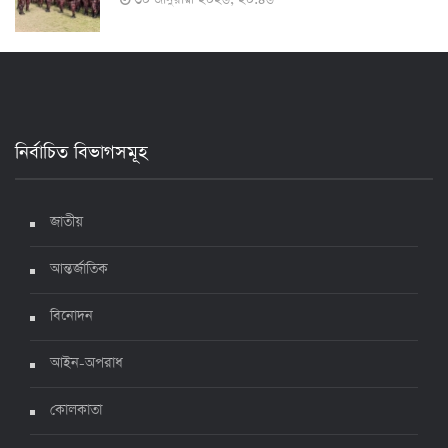
২৪ ঘণ্টায় করোনায় আরও ৪ জনের মৃত্যু, শনাক্ত ৯০০
১৭ জুলাই ২০২২, ১৭:২৯
নির্বাচিত বিভাগসমূহ
দেশে করোনায় মৃত্যু ও শনাক্ত কমেছে
৬ জুলাই ২০২২, ১৯:০২
জাতীয়
আন্তর্জাতিক
দেশে করোনায় ৭ জনের মৃত্যু, শনাক্ত ১ হাজার ৯৯৮
৫ জুলাই ২০২২, ১৮:৪৭
বিনোদন
আইন-অপরাধ
করোনায় ২৪ ঘণ্টায় মৃত্যু ১২, শনাক্ত দুই হাজার ছাড়িয়ে
কোলকাতা
৪ জুলাই ২০২২, ১৬:৫১