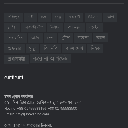
ফরিদপুর
নারী
হত্যা
সেতু
রাজধানী
ইউক্রেন
ভোলা
রাশিয়া
আওয়ামী লীগ
নির্বাচন
-পাকিস্তান
নড়াইল
ভারত
শেখ হাসিনা
আটক
দেশ
পুলিশ
করোনা
বাংলাদেশ
নিহত
বিএনপি
গ্রেফতার
মৃত্যু
করোনা আপডেট
প্রধানমন্ত্রী
যোগাযোগ
ঢাকা প্রধান কার্যালয়
২৭ , মিল্ক ভিটা রোড, হোল্ডিং নং ১/এ রুপনগর, ঢাকা।
Hotline: +88-01755583456, +88-01755583500
Email:
info@jubokantho.com
লেখা ও সংবাদ পাঠানোর ঠিকানা: