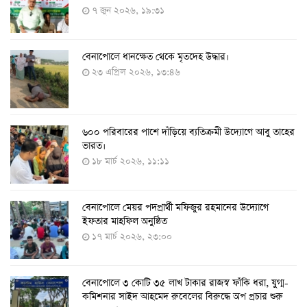
৭ জুন ২০২৬, ১৯:৩১
বেনাপোলে ধানক্ষেত থেকে মৃতদেহ উদ্ধার।
করোনায় ৩ জনের প্রাণহানি, নতুন শনাক্ত ২৯৬
২৩ এপ্রিল ২০২৬, ১৩:৪৬
৮ আগস্ট ২০২২, ১৯:৩৪
৬০০ পরিবারের পাশে দাঁড়িয়ে ব্যতিক্রমী উদ্যোগে আবু তাহের
দেশে তৈরি হলো করোনা শনাক্তের কিট
ভারত।
৮ আগস্ট ২০২২, ১৩:০৯
১৮ মার্চ ২০২৬, ১১:১১
বেনাপোলে মেয়র পদপ্রার্থী মফিজুর রহমানের উদ্যোগে
দেশেই তৈরি হলো করোনা পরীক্ষার কিট, সময় লাগবে ৪-৫
ইফতার মাহফিল অনুষ্ঠিত
ঘণ্টা
১৭ মার্চ ২০২৬, ২৩:০০
৭ আগস্ট ২০২২, ১৪:০৩
বেনাপোলে ৩ কোটি ৩৫ লাখ টাকার রাজস্ব ফাঁকি ধরা, যুগ্ম-
১১ আগস্ট থেকে পরীক্ষামূলকভাবে শুরু শিশুদের করোনা টিকা
কমিশনার সাইদ আহমেদ রুবেলের বিরুদ্ধে অপ প্রচার শুরু
দেওয়া