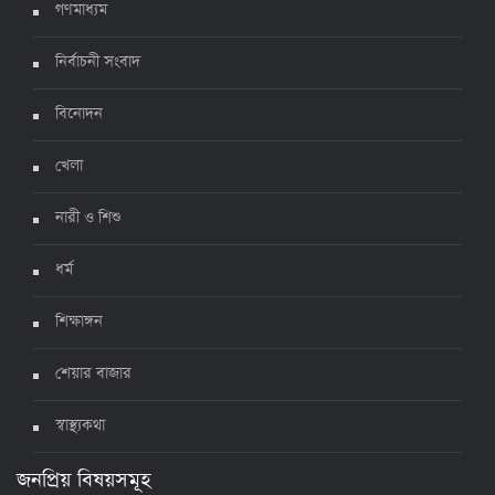
গণমাধ্যম
নির্বাচনী সংবাদ
ঊর্ধ্বগতিতে সংক্রমণ, স্বাস্থ্যবিধিতে উদাসীনতা
৩ জুলাই ২০২২, ১১:৩৪
বিনোদন
খেলা
নারী ও শিশু
ধর্ম
শিক্ষাঙ্গন
শেয়ার বাজার
স্বাস্থ্যকথা
জনপ্রিয় বিষয়সমূহ