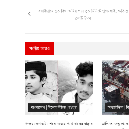
বড়াইগ্রামে ৫০ বিঘা জমির পান ৩০ মিনিটে পুড়ে ছাই, ক্ষতি ৩
কোটি টাকা
সংশ্লিষ্ট আরও
প্রবাস জিবন
|
ফ
আন্তর্জাতিক
|
বিশেষ নিউজ
|
ময়মনসিংহ
ের ধাক্কায়
মালিতে সেতু থেকে নদীতে বাস পড়ে নিহত ৩১
বাস-সিএনজি মুখোমু