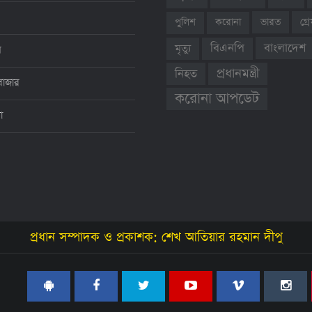
ভারত
গ্
পুলিশ
করোনা
বাংলাদেশ
বিএনপি
মৃত্যু
ন
প্রধানমন্ত্রী
নিহত
বাজার
করোনা আপডেট
থা
প্রধান সম্পাদক ও প্রকাশক: শেখ আতিয়ার রহমান দীপু