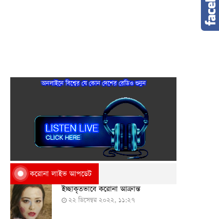
অনলাইনে বিশ্বের যে কোন দেশের রেডিও শুনুন
করোনা লাইভ আপডেট
ইচ্ছাকৃতভাবে করোনা আক্রান্ত
২২ ডিসেম্বর ২০২২, ১১:২৭