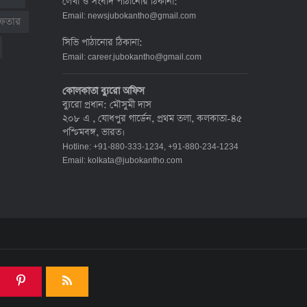
লেখা ও সংবাদ পাঠানোর ঠিকানা:
দেশে করোনায় মৃত্যু ও শনাক্ত কমেছে
Email:
newsjubokantho@gmail.com
রেফতার
৬ জুলাই ২০২২, ১৯:০২
সিভি পাঠানোর ঠিকানা:
Email:
career.jubokantho@gmail.com
দেশে করোনায় ৭ জনের মৃত্যু, শনাক্ত ১
কোলকাতা ব্যুরো অফিস
হাজার ৯৯৮
ব্যুরো প্রধান: মৌসুমী দাস
৫ জুলাই ২০২২, ১৮:৪৭
২০৮ এ , যোধপুর গার্ডেন, প্রথম তলা, কলকাতা-৪৫
পশ্চিমবঙ্গ, ভারত।
Hotline: +91-880-333-1234, +91-880-234-1234
করোনায় ২৪ ঘণ্টায় মৃত্যু ১২, শনাক্ত দুই
Email:
kolkata@jubokantho.com
হাজার ছাড়িয়ে
৪ জুলাই ২০২২, ১৬:৫১
ঊর্ধ্বগতিতে সংক্রমণ, স্বাস্থ্যবিধিতে
উদাসীনতা
৩ জুলাই ২০২২, ১১:৩৪