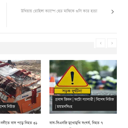
উখিয়ায় রোহিঙ্গা ক্যাম্পে হেড মাঝিকে গুলি করে হত্যা
টো গ্যালারী
|
বিশেষ নিউজ
অন্যান্য
খি সংঘর্ষ, নিহত ৭
ডুমুরিয়ায় ট্রাক-ইজিবাইক সংঘর্ষে নিহত ৫
দ