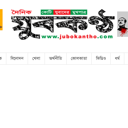
িক
বিনোদন
খেলা
অর্থনীতি
কোলকাতা
ভিডিও
ধর্ম