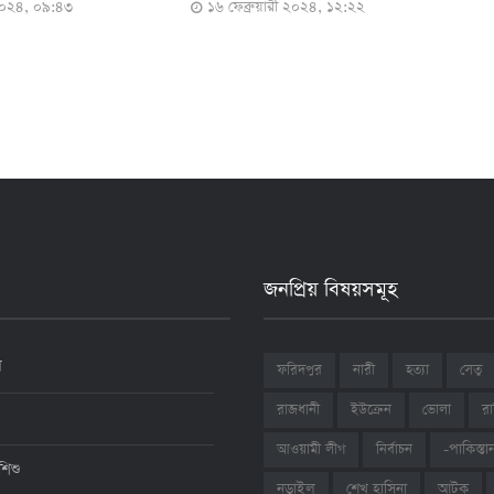
 ২০২৪, ১২:২২
১০ ফেব্রুয়ারী ২০২৪, ১৮:০১
জনপ্রিয় বিষয়সমূহ
ন
ফরিদপুর
নারী
হত্যা
সেতু
রাজধানী
ইউক্রেন
ভোলা
রা
আওয়ামী লীগ
নির্বাচন
-পাকিস্তা
শিশু
শেখ হাসিনা
আটক
নড়াইল