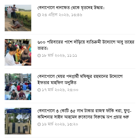
বেনাপোলে ধানক্ষেত থেকে মৃতদেহ উদ্ধার।
করোনায় ৩ জনের প্রাণহানি, নতুন শনাক্ত ২৯৬
২৩ এপ্রিল ২০২৬, ১৩:৪৬
৮ আগস্ট ২০২২, ১৯:৩৪
৬০০ পরিবারের পাশে দাঁড়িয়ে ব্যতিক্রমী উদ্যোগে আবু তাহের
দেশে তৈরি হলো করোনা শনাক্তের কিট
ভারত।
৮ আগস্ট ২০২২, ১৩:০৯
১৮ মার্চ ২০২৬, ১১:১১
বেনাপোলে মেয়র পদপ্রার্থী মফিজুর রহমানের উদ্যোগে
দেশেই তৈরি হলো করোনা পরীক্ষার কিট, সময় লাগবে ৪-৫
ইফতার মাহফিল অনুষ্ঠিত
ঘণ্টা
১৭ মার্চ ২০২৬, ২৩:০০
৭ আগস্ট ২০২২, ১৪:০৩
বেনাপোলে ৩ কোটি ৩৫ লাখ টাকার রাজস্ব ফাঁকি ধরা, যুগ্ম-
১১ আগস্ট থেকে পরীক্ষামূলকভাবে শুরু শিশুদের করোনা টিকা
কমিশনার সাইদ আহমেদ রুবেলের বিরুদ্ধে অপ প্রচার শুরু
দেওয়া
১৬ মার্চ ২০২৬, ১৩:২০
৭ আগস্ট ২০২২, ১৩:৫৩