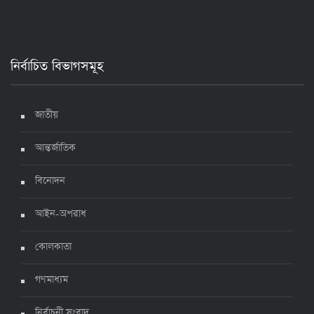
২৪ ঘণ্টায় করোনায় আরও ৪ জনের মৃত্যু, শনাক্ত ৯০০
১৭ জুলাই ২০২২, ১৭:২৯
নির্বাচিত বিভাগসমূহ
দেশে করোনায় মৃত্যু ও শনাক্ত কমেছে
৬ জুলাই ২০২২, ১৯:০২
জাতীয়
আন্তর্জাতিক
দেশে করোনায় ৭ জনের মৃত্যু, শনাক্ত ১ হাজার ৯৯৮
৫ জুলাই ২০২২, ১৮:৪৭
বিনোদন
আইন-অপরাধ
করোনায় ২৪ ঘণ্টায় মৃত্যু ১২, শনাক্ত দুই হাজার ছাড়িয়ে
কোলকাতা
৪ জুলাই ২০২২, ১৬:৫১
গণমাধ্যম
নির্বাচনী সংবাদ