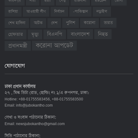
ফরিদপুর
নারী
হত্যা
সেতু
রাজধানী
ইউক্রেন
ভোলা
রাশিয়া
আওয়ামী লীগ
নির্বাচন
-পাকিস্তান
নড়াইল
ভারত
শেখ হাসিনা
আটক
দেশ
পুলিশ
করোনা
বাংলাদেশ
নিহত
বিএনপি
গ্রেফতার
মৃত্যু
করোনা আপডেট
প্রধানমন্ত্রী
যোগাযোগ
ঢাকা প্রধান কার্যালয়
২৭ , মিল্ক ভিটা রোড, হোল্ডিং নং ১/এ রুপনগর, ঢাকা।
Hotline: +88-01755583456, +88-01755583500
Email:
info@jubokantho.com
লেখা ও সংবাদ পাঠানোর ঠিকানা:
Email:
newsjubokantho@gmail.com
সিভি পাঠানোর ঠিকানা: