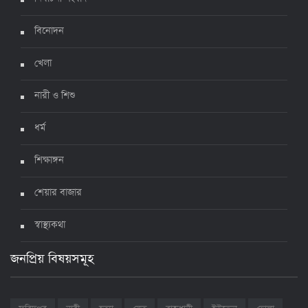
ঊর্ধ্বগতিতে সংক্রমণ, স্বাস্থ্যবিধিতে উদাসীনতা
৩ জুলাই ২০২২, ১১:৩৪
বিনোদন
খেলা
নারী ও শিশু
ধর্ম
শিক্ষাঙ্গন
শেয়ার বাজার
স্বাস্থ্যকথা
জনপ্রিয় বিষয়সমূহ