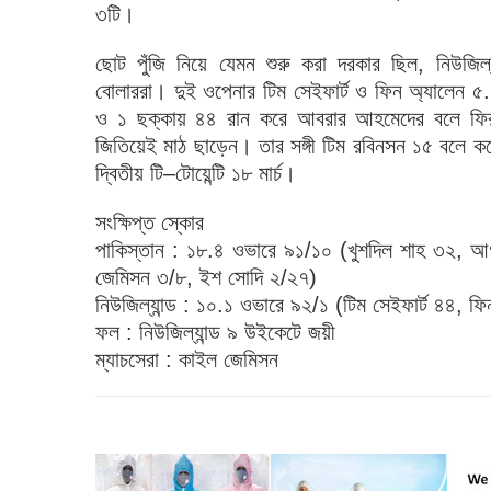
৩টি।
ছোট পুঁজি নিয়ে যেমন শুরু করা দরকার ছিল, নিউজিল্যা
বোলাররা। দুই ওপেনার টিম সেইফার্ট ও ফিন অ্যালেন 
ও ১ ছক্কায় ৪৪ রান করে আবরার আহমেদের বলে ফির
জিতিয়েই মাঠ ছাড়েন। তার সঙ্গী টিম রবিনসন ১৫ বলে 
দ্বিতীয় টি–টোয়েন্টি ১৮ মার্চ।
সংক্ষিপ্ত স্কোর
পাকিস্তান : ১৮.৪ ওভারে ৯১/১০ (খুশদিল শাহ ৩২, আ
জেমিসন ৩/৮, ইশ সোদি ২/২৭)
নিউজিল্যান্ড : ১০.১ ওভারে ৯২/১ (টিম সেইফার্ট ৪৪,
ফল : নিউজিল্যান্ড ৯ উইকেটে জয়ী
ম্যাচসেরা : কাইল জেমিসন