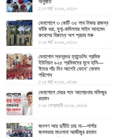
অনুষ্ঠিত
দেশে তৈরি হলো করোনা শনাক্তের কিট
১৭ মার্চ ২০২৬, ২৩:০০
৮ আগস্ট ২০২২, ১৩:০৯
বেনাপোলে ৩ কোটি ৩৫ লাখ টাকার রাজস্ব
ফাঁকি ধরা, যুগ্ম-কমিশনার সাইদ আহমেদ
রুবেলের বিরুদ্ধে অপ প্রচার শুরু
দেশেই তৈরি হলো করোনা পরীক্ষার কিট,
১৬ মার্চ ২০২৬, ১৩:২০
সময় লাগবে ৪-৫ ঘণ্টা
৭ আগস্ট ২০২২, ১৪:০৩
বেনাপোল স্থলবন্দর হ্যান্ডেলিং শ্রমিক
ইউনিয়ন ৯২৫ শ্রমিকদের মুখে হাসি—
ঈদের পাঁচ দিন আগেই বেতন’ বোনাস
১১ আগস্ট থেকে পরীক্ষামূলকভাবে শুরু
পরিশোধ
শিশুদের করোনা টিকা দেওয়া
১৫ মার্চ ২০২৬, ১৪:৩৮
৭ আগস্ট ২০২২, ১৩:৫৩
বেনাপোলে মেয়র পদে আলোচনায় মফিজুর
রহমান
২৮ ফেব্রুয়ারী ২০২৬, ১৬:০৫
করোনায় ৫ জনের মৃত্যু, শনাক্ত ৬২৬
২৭ জুলাই ২০২২, ১৭:৩৮
জনগণ আর দুর্নীতি চায় না—শার্শার
জনসভায় মাওলানা আজীজুর রহমান