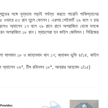
ন্ডের সঙ্গে নূন্যতম লড়াই পর্যন্ত করতে পারেনি পাকিস্তানের
৫.৫ ওভারে ৫৩ রান তুলে ফেলেন। এরপর সেইফার্ট ২৯ বলে ৭ চার
লেও অ্যালেন ১৭ বলে ২৯ রানে রানে অপরাজিত থেকে দলকে
করেন অপরাজিত ১৮ রান। ম্যাচসেরা হন কাইল জেমিসন। সিরিজের
গা সালমান ১৮ ও জাহানদাদ খান ১৭; জ্যাকব ডুফি ৪/১৪, কাইল
 ফিন অ্যালেন ২৯*, টিম রবিনসন ১৮*, আবরার আহমেদ ১/১৫)