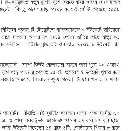
)। টি-টোয়েন্টিতে নতুন যুগের সূচনা করতে বাবর আজম ও মোহাম্মদ
জমেন্ট। কিন্তু তাদের ছাড়া প্রথম ম্যাচেই হোঁচট খেয়েছে ২০০৯
যাচ সিরিজের প্রথম টি-টোয়েন্টিতে পাকিস্তানকে ৯ উইকেটে হারিয়েছে
তে নেমে সালমান আগার দল ১৮.৪ ওভারে গুটিয়ে গেছে মাত্র ৯১
তানের সর্বনিম্ন। নিউজিল্যান্ড এই রান তাড়া করেছে ৯ উইকেট আর
ে যাচ্ছেতাই। তরুণ কিউই বোলারদের সামনে তারা পুরো ২০ ওভারও
মুখে পড়ে পাওয়ার প্লেতে ১৪ রান তুললেই ৪ উইকেট খুইয়ে বসে
ন নওয়াজ সাজঘরে ফিরেছেন শূন্য হাতে। ইরফান খান ১ ও শাদাব
রেননি। বাঁহাতি এই ব্যাটার করেছেন দলের পক্ষে সর্বোচ্চ ৩০
৮ ও পেস অলরাউন্ডার জাহানদাদ খানের ১৭ বলে ১৭ রান ছাড়া
। ডাফি উইকেট নিয়েছেন ১৪ রানে ৪টি, জেমিসনের শিকার ৮ রানে