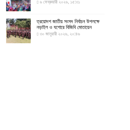
৬ ফেব্রুয়ারী ২০২৬, ১৫:৩১
দেশে করোনায় শনাক্তের সংখ্যা ২০ লাখ
ছাড়াল
২১ জুলাই ২০২২, ১৭:৫৪
ত্রয়োদশ জাতীয় সংসদ নির্বাচন উপলক্ষে
নড়াইল ও যশোরে বিজিবি মোতায়েন
৩০ জানুয়ারী ২০২৬, ২০:৪৬
করোনায় একদিনে মৃত্যু ও শনাক্ত বেড়েছে
১৮ জুলাই ২০২২, ১৯:০৪
মঙ্গলবার ৭৫ লাখ মানুষ দ্বিতীয়-তৃতীয়
ডোজ টিকা পাবেন
১৮ জুলাই ২০২২, ১৮:৫০
২৪ ঘণ্টায় করোনায় আরও ৪ জনের মৃত্যু,
শনাক্ত ৯০০
১৭ জুলাই ২০২২, ১৭:২৯