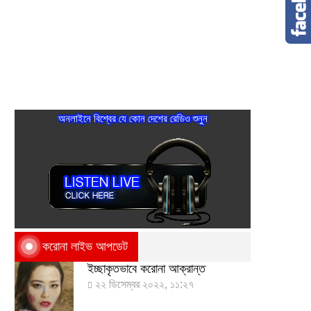
অনলাইনে বিশ্বের যে কোন দেশের রেডিও শুনুন
করোনা লাইভ আপডেট
ইচ্ছাকৃতভাবে করোনা আক্রান্ত
২২ ডিসেম্বর ২০২২, ১১:২৭