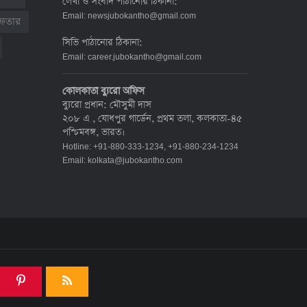
লেখা ও সংবাদ পাঠানোর ঠিকানা:
দেশে করোনায় মৃত্যু ও শনাক্ত কমেছে
Email:
newsjubokantho@gmail.com
রেফতার
৬ জুলাই ২০২২, ১৯:০২
সিভি পাঠানোর ঠিকানা:
Email:
career.jubokantho@gmail.com
দেশে করোনায় ৭ জনের মৃত্যু, শনাক্ত ১
কোলকাতা ব্যুরো অফিস
হাজার ৯৯৮
ব্যুরো প্রধান: মৌসুমী দাস
৫ জুলাই ২০২২, ১৮:৪৭
২০৮ এ , যোধপুর গার্ডেন, প্রথম তলা, কলকাতা-৪৫
পশ্চিমবঙ্গ, ভারত।
Hotline: +91-880-333-1234, +91-880-234-1234
করোনায় ২৪ ঘণ্টায় মৃত্যু ১২, শনাক্ত দুই
Email:
kolkata@jubokantho.com
হাজার ছাড়িয়ে
৪ জুলাই ২০২২, ১৬:৫১
ঊর্ধ্বগতিতে সংক্রমণ, স্বাস্থ্যবিধিতে
উদাসীনতা
৩ জুলাই ২০২২, ১১:৩৪