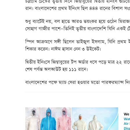
চট্টগ্রাম টেস্টের তৃতীয় দিনে জিম্বাবুয়ের দ্বিতীয় ইনিংস
রান। বাংলাদেশের প্রথম ইনিংস ছিল ৪৪৪ রানের বিশাল সংগ্রহ,
শুধু ব্যাটেই নয়, বল হাতে আরও ভয়ংকর হয়ে ওঠেন মিরা
সোহাগ গাজীর পাশে—তিনিই তৃতীয় বাংলাদেশি যিনি একই টেস্
স্পিন আক্রমণে সঙ্গী ছিলেন তাইজুল ইসলাম, যিনি প্রথম
শিকার করেন। নাঈম হাসান নেন ৩ উইকেট।
দ্বিতীয় ইনিংসে জিম্বাবুয়ের টপ অর্ডার ধসে পড়ে মাত্র ২
শেষ পর্যন্ত অলআউট হয় ১১১ রানে।
বাংলাদেশের পক্ষে ম্যাচ সেরা হওয়ার মতো পারফরম্যান্স দ