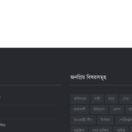
জনপ্রিয় বিষয়সমূহ
ন
ফরিদপুর
নারী
হত্যা
সেতু
রাজধানী
ইউক্রেন
ভোলা
রা
আওয়ামী লীগ
নির্বাচন
-পাকিস্তা
শিশু
শেখ হাসিনা
আটক
নড়াইল