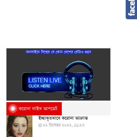
অনলাইনে বিশ্বের যে কোন দেশের রেডিও শুনুন
করোনা লাইভ আপডেট
ইচ্ছাকৃতভাবে করোনা আক্রান্ত
২২ ডিসেম্বর ২০২২, ১১:২৭