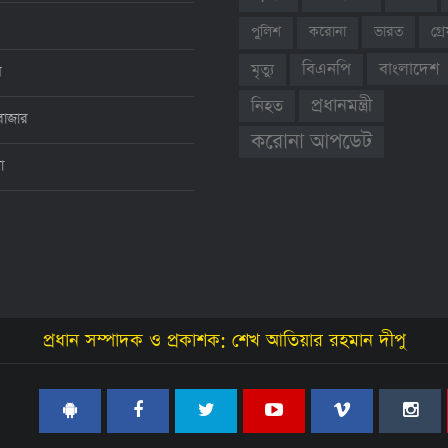
ভারত
গ্
পুলিশ
করোনা
বাংলাদেশ
বিএনপি
মৃত্যু
ন
প্রধানমন্ত্রী
নিহত
বাজার
করোনা আপডেট
থা
প্রধান সম্পাদক ও প্রকাশক: শেখ আতিয়ার রহমান দীপু