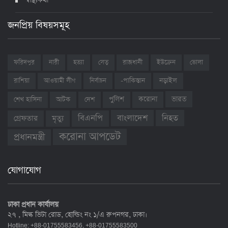
স্বাস্থ্যকথা
জনপ্রিয় বিষয়সমূহ
ফরিদপুর
নারী
হত্যা
সেতু
রাজধানী
ইউক্রেন
ভোলা
রাশিয়া
আওয়ামী লীগ
নির্বাচন
-পাকিস্তান
নড়াইল
ভারত
শেখ হাসিনা
আটক
দেশ
পুলিশ
করোনা
বাংলাদেশ
নিহত
বিএনপি
গ্রেফতার
মৃত্যু
করোনা আপডেট
প্রধানমন্ত্রী
যোগাযোগ
ঢাকা প্রধান কার্যালয়
২৭ , মিল্ক ভিটা রোড, হোল্ডিং নং ১/এ রুপনগর, ঢাকা।
Hotline: +88-01755583456, +88-01755583500