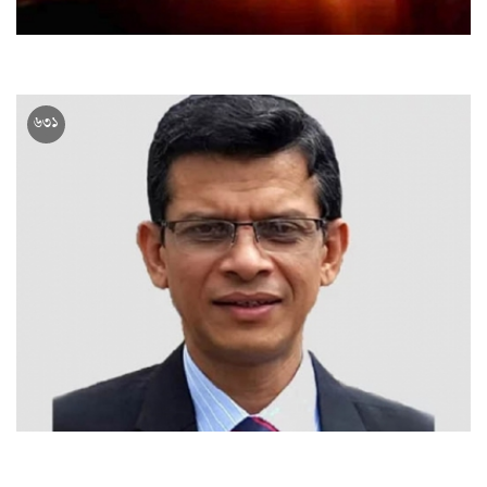
জামালপুরে যমুনা এক্সপ্রেস ট্রেনে আগুন
১৯ নভেম্বর ২০২৩, ০৯:০৪
৬৩১