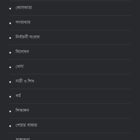
ঊর্ধ্বগতিতে সংক্রমণ, স্বাস্থ্যবিধিতে উদাসীনতা
কোলকাতা
৩ জুলাই ২০২২, ১১:৩৪
গণমাধ্যম
নির্বাচনী সংবাদ
বিনোদন
খেলা
নারী ও শিশু
ধর্ম
শিক্ষাঙ্গন
শেয়ার বাজার