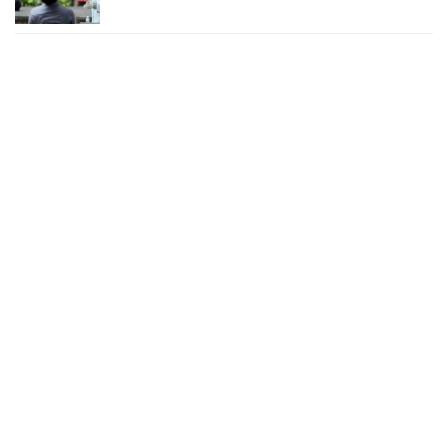
২৪ ঘণ্টায় করোনায় চারজনের মৃত্যু
২৪ সেপ্টেম্বর ২০২২, ১৮:০৫
করোনায় আরও একজনের মৃত্যু, শনাক্ত ৬২০
২৩ সেপ্টেম্বর ২০২২, ১৭:৩৭
করোনা আক্রান্তের বেশির ভাগই ঢাকায়
২৯ আগস্ট ২০২২, ০৯:৪০
দেশে ২৪ ঘন্টায় করোনায় ২ জনের মৃত্যু, শনাক্ত ১৫৬
২৭ আগস্ট ২০২২, ১৮:৩০