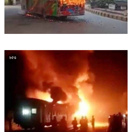
অবরোধ ও হরতাল ডাকল বিএনপি
২৭ নভেম্বর ২০২৩, ১৭:১২
৬৫৩