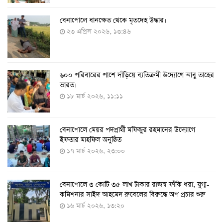
বেনাপোলে ধানক্ষেত থেকে মৃতদেহ উদ্ধার।
করোনায় ৩ জনের প্রাণহানি, নতুন শনাক্ত ২৯৬
২৩ এপ্রিল ২০২৬, ১৩:৪৬
৮ আগস্ট ২০২২, ১৯:৩৪
৬০০ পরিবারের পাশে দাঁড়িয়ে ব্যতিক্রমী উদ্যোগে আবু তাহের
দেশে তৈরি হলো করোনা শনাক্তের কিট
ভারত।
৮ আগস্ট ২০২২, ১৩:০৯
১৮ মার্চ ২০২৬, ১১:১১
বেনাপোলে মেয়র পদপ্রার্থী মফিজুর রহমানের উদ্যোগে
দেশেই তৈরি হলো করোনা পরীক্ষার কিট, সময় লাগবে ৪-৫
ইফতার মাহফিল অনুষ্ঠিত
ঘণ্টা
১৭ মার্চ ২০২৬, ২৩:০০
৭ আগস্ট ২০২২, ১৪:০৩
বেনাপোলে ৩ কোটি ৩৫ লাখ টাকার রাজস্ব ফাঁকি ধরা, যুগ্ম-
১১ আগস্ট থেকে পরীক্ষামূলকভাবে শুরু শিশুদের করোনা টিকা
কমিশনার সাইদ আহমেদ রুবেলের বিরুদ্ধে অপ প্রচার শুরু
দেওয়া
১৬ মার্চ ২০২৬, ১৩:২০
৭ আগস্ট ২০২২, ১৩:৫৩