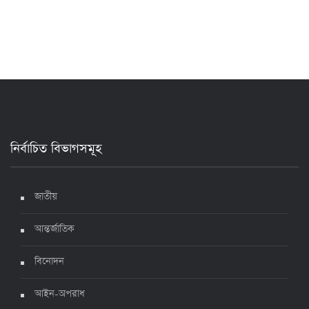
২৪ ঘণ্টায় করোনায় আরও ৪ জনের মৃত্যু, শনাক্ত ৯০০
১৭ জুলাই ২০২২, ১৭:২৯
দেশে করোনায় মৃত্যু ও শনাক্ত কমেছে
৬ জুলাই ২০২২, ১৯:০২
নির্বাচিত বিভাগসমূহ
দেশে করোনায় ৭ জনের মৃত্যু, শনাক্ত ১ হাজার ৯৯৮
৫ জুলাই ২০২২, ১৮:৪৭
জাতীয়
আন্তর্জাতিক
করোনায় ২৪ ঘণ্টায় মৃত্যু ১২, শনাক্ত দুই হাজার ছাড়িয়ে
বিনোদন
৪ জুলাই ২০২২, ১৬:৫১
আইন-অপরাধ