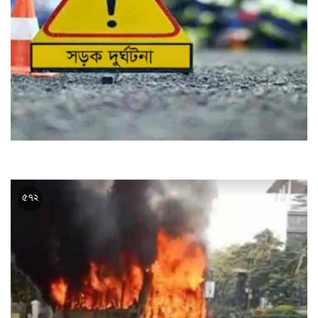
বাস-সিএনজি মুখোমুখি সংঘর্ষ, নিহত ৭
১৬ ফেব্রুয়ারী ২০২৪, ১২:২২
৫৭২