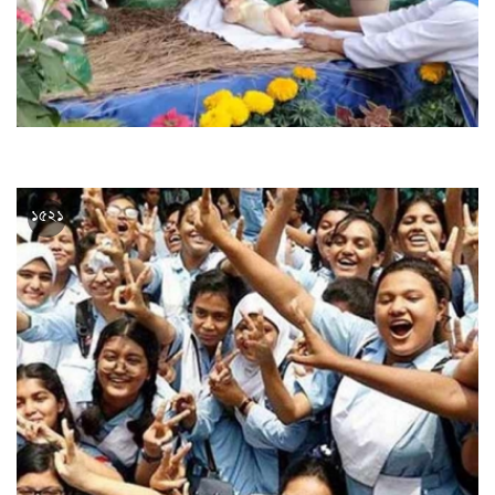
শুভ বড়দিন আজ
১৫২১