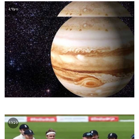
নির্বাচনের পথে জাতীয় পার্টি, মনোনয়ন ফরম বিক্রি আজ থেকে
২৭৮০
৬০ বছর পর আজ পৃথিবীর কাছাকাছি আসছে বৃহস্পতি
২৬১৬