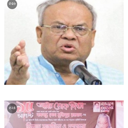
৫৩৬
৯১ সালে খালেদা জিয়ার কথা আজ প্রমাণিত হলো : রিজভী
৫২৪