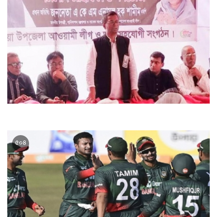
বাংলাদেশ আজ বিশ্বের বুকে গর্বিত রাষ্ট্র : এনামুল হক শামীম
৫০৪