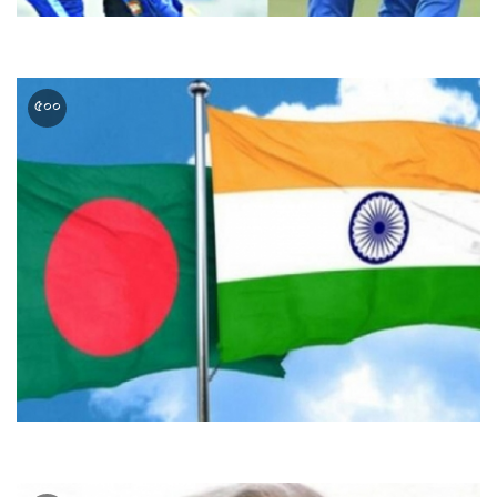
এশিয়া কাপ : শ্রীলঙ্কা ও আফগানিস্তান মুখোমুখি আজ
৫০০
১২ পর ঢাকা-নয়াদিল্লি নদী কমিশনের মন্ত্রী পর্যায়ে বৈঠক আজ