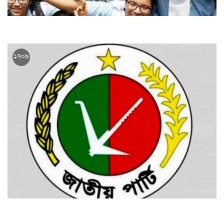
এইচএসসির ফল প্রকাশ আজ
১৭০৯