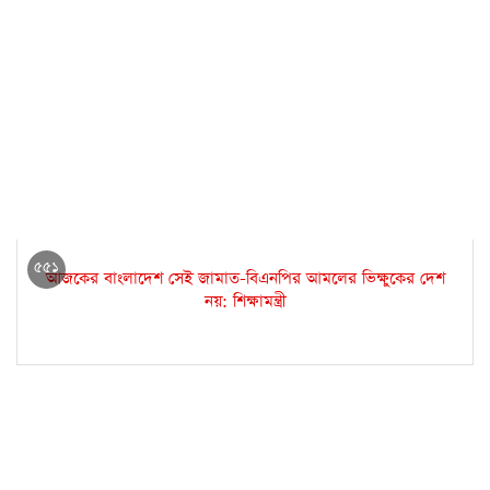
৫৫১
আজকের বাংলাদেশ সেই জামাত-বিএনপির আমলের ভিক্ষুকের দেশ
নয়: শিক্ষামন্ত্রী