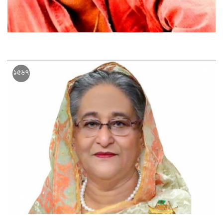
সালমান শাহ চলে যাওয়ার ২৬ বছর আজ
১৫৬৭