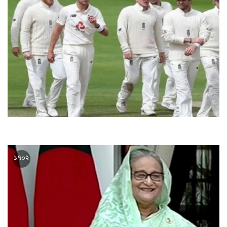
আজ থেকে শুরু ওভাল টেস্ট, খেলা হবে তিনদিন
১৭০২