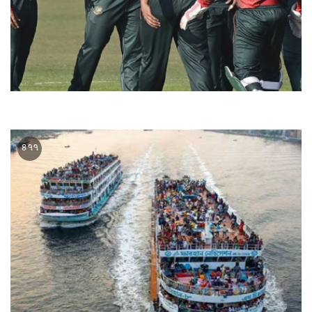
বাংলাদেশ ৪০০ তম ওয়ানডে খেলবে আজ
৪৭৭