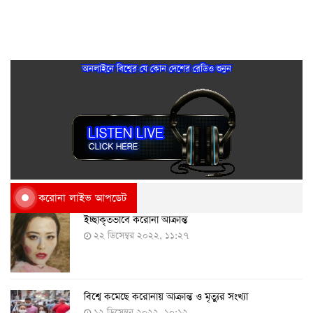
অনলাইনে বিশ্বের যে কোন দেশের রেডিও শুনুন
করোনা লাইভ আপডেট
ইচ্ছাকৃতভাবে করোনা আক্রান্ত
২২ ডিসেম্বর ২০২২, ১১:২৭
বিশ্বে কমেছে করোনায় আক্রান্ত ও মৃত্যুর সংখ্যা
১২ ডিসেম্বর ২০২২, ১০:১২