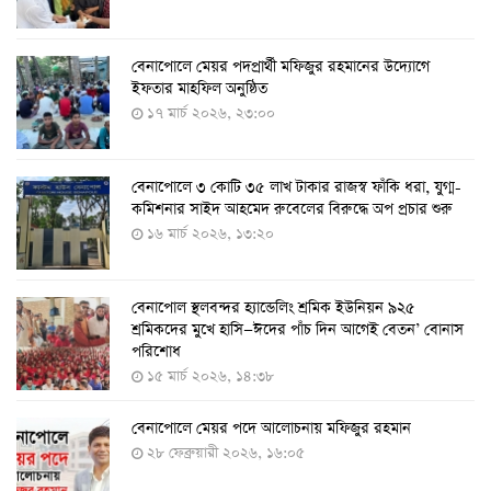
বেনাপোলে মেয়র পদপ্রার্থী মফিজুর রহমানের উদ্যোগে
দেশেই তৈরি হলো করোনা পরীক্ষার কিট, সময় লাগবে ৪-৫
ইফতার মাহফিল অনুষ্ঠিত
ঘণ্টা
১৭ মার্চ ২০২৬, ২৩:০০
৭ আগস্ট ২০২২, ১৪:০৩
বেনাপোলে ৩ কোটি ৩৫ লাখ টাকার রাজস্ব ফাঁকি ধরা, যুগ্ম-
১১ আগস্ট থেকে পরীক্ষামূলকভাবে শুরু শিশুদের করোনা টিকা
কমিশনার সাইদ আহমেদ রুবেলের বিরুদ্ধে অপ প্রচার শুরু
দেওয়া
১৬ মার্চ ২০২৬, ১৩:২০
৭ আগস্ট ২০২২, ১৩:৫৩
বেনাপোল স্থলবন্দর হ্যান্ডেলিং শ্রমিক ইউনিয়ন ৯২৫
করোনায় ৫ জনের মৃত্যু, শনাক্ত ৬২৬
শ্রমিকদের মুখে হাসি—ঈদের পাঁচ দিন আগেই বেতন’ বোনাস
২৭ জুলাই ২০২২, ১৭:৩৮
পরিশোধ
১৫ মার্চ ২০২৬, ১৪:৩৮
বেনাপোলে মেয়র পদে আলোচনায় মফিজুর রহমান
দেশে করোনায় শনাক্তের সংখ্যা ২০ লাখ ছাড়াল
২৮ ফেব্রুয়ারী ২০২৬, ১৬:০৫
২১ জুলাই ২০২২, ১৭:৫৪