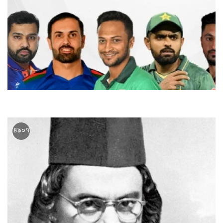
এশিয়া কাপের পর্দা উঠছে আজ
৪৯০৭