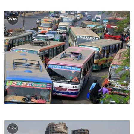
প্রধানমন্ত্রী আজ চা শ্রমিকদের সঙ্গে কথা বলবেন
১০৩০
আজ থেকে কার্যকর নতুন বাস ভাড়া
৬২২