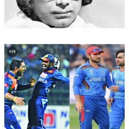
কাজী নজরুল ইসলামের মৃত্যুবার্ষিকী আজ
৫৫৪