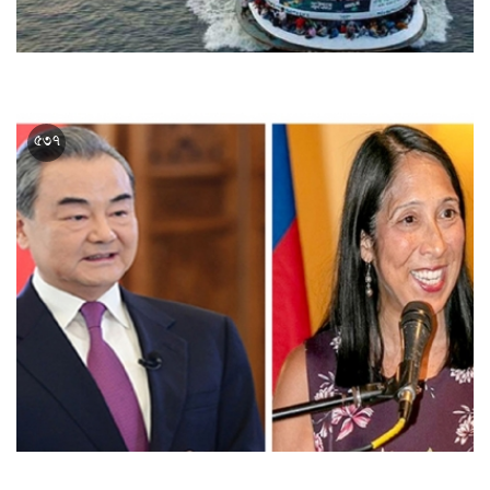
লঞ্চভাড়া বাড়ানোর বিষয়ে বৈঠক আজ
৫৩৭