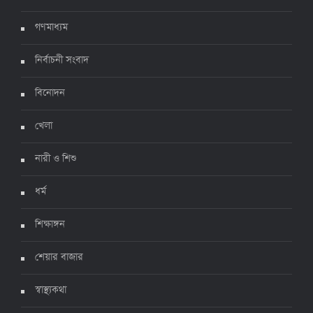
৩ জুলাই ২০২২, ১১:৩৪
গণমাধ্যম
নির্বাচনী সংবাদ
বিনোদন
খেলা
নারী ও শিশু
ধর্ম
শিক্ষাঙ্গন
শেয়ার বাজার
স্বাস্থ্যকথা