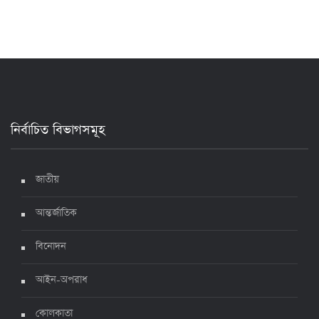
১৭ জুলাই ২০২২, ১৭:২৯
দেশে করোনায় মৃত্যু ও শনাক্ত কমেছে
৬ জুলাই ২০২২, ১৯:০২
নির্বাচিত বিভাগসমূহ
দেশে করোনায় ৭ জনের মৃত্যু, শনাক্ত ১ হাজার ৯৯৮
৫ জুলাই ২০২২, ১৮:৪৭
জাতীয়
আন্তর্জাতিক
করোনায় ২৪ ঘণ্টায় মৃত্যু ১২, শনাক্ত দুই হাজার ছাড়িয়ে
বিনোদন
৪ জুলাই ২০২২, ১৬:৫১
আইন-অপরাধ
ঊর্ধ্বগতিতে সংক্রমণ, স্বাস্থ্যবিধিতে উদাসীনতা
কোলকাতা