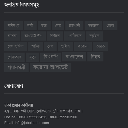
জনপ্রিয় বিষয়সমূহ
ফরিদপুর
নারী
হত্যা
সেতু
রাজধানী
ইউক্রেন
ভোলা
রাশিয়া
আওয়ামী লীগ
নির্বাচন
-পাকিস্তান
নড়াইল
ভারত
শেখ হাসিনা
আটক
দেশ
পুলিশ
করোনা
বাংলাদেশ
নিহত
বিএনপি
গ্রেফতার
মৃত্যু
করোনা আপডেট
প্রধানমন্ত্রী
যোগাযোগ
ঢাকা প্রধান কার্যালয়
২৭ , মিল্ক ভিটা রোড, হোল্ডিং নং ১/এ রুপনগর, ঢাকা।
Hotline: +88-01755583456, +88-01755583500
Email:
info@jubokantho.com