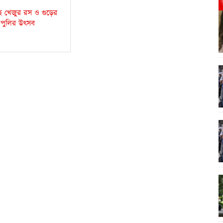
ছে খেজুর রস ও গুড়ের
াপুলির উৎসব