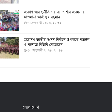
২৭ জুলাই ২০২২, ১৭:৩৮
জনগণ আর দুর্নীতি চায় না—শার্শার জনসভায়
মাওলানা আজীজুর রহমান
৬ ফেব্রুয়ারী ২০২৬, ১৫:৩১
দেশে করোনায় শনাক্তের সংখ্যা ২০ লাখ ছাড়াল
২১ জুলাই ২০২২, ১৭:৫৪
ত্রয়োদশ জাতীয় সংসদ নির্বাচন উপলক্ষে নড়াইল
ও যশোরে বিজিবি মোতায়েন
৩০ জানুয়ারী ২০২৬, ২০:৪৬
করোনায় একদিনে মৃত্যু ও শনাক্ত বেড়েছে
১৮ জুলাই ২০২২, ১৯:০৪
মঙ্গলবার ৭৫ লাখ মানুষ দ্বিতীয়-তৃতীয় ডোজ
টিকা পাবেন
১৮ জুলাই ২০২২, ১৮:৫০
যোগাযোগ
২৪ ঘণ্টায় করোনায় আরও ৪ জনের মৃত্যু,