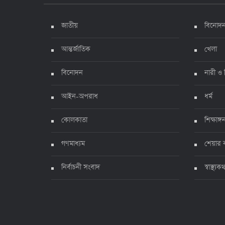
জাতীয়
বিনোদ
আন্তর্জাতিক
খেলা
বিনোদন
নারী ও 
আইন-অপরাধ
ধর্ম
কোলকাতা
শিক্ষাঙ্গ
গণমাধ্যম
শেয়ার 
নির্বাচনী সংবাদ
স্বাস্থ্যক