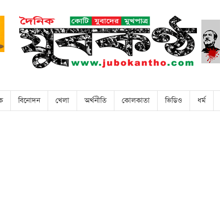
িক
বিনোদন
খেলা
অর্থনীতি
কোলকাতা
ভিডিও
ধর্ম