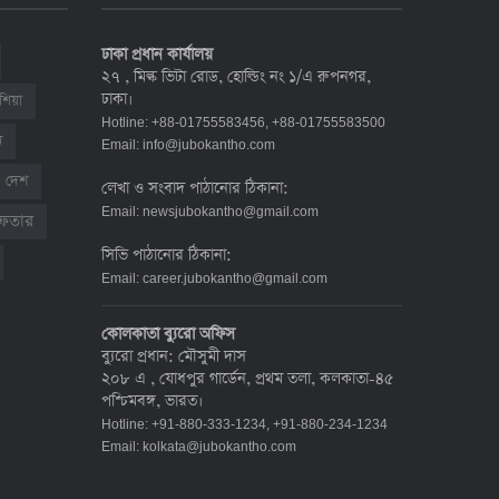
শনাক্ত ৯০০
১৭ জুলাই ২০২২, ১৭:২৯
ঢাকা প্রধান কার্যালয়
২৭ , মিল্ক ভিটা রোড, হোল্ডিং নং ১/এ রুপনগর,
ঢাকা।
শিয়া
দেশে করোনায় মৃত্যু ও শনাক্ত কমেছে
Hotline: +88-01755583456, +88-01755583500
৬ জুলাই ২০২২, ১৯:০২
ন
Email:
info@jubokantho.com
দেশ
লেখা ও সংবাদ পাঠানোর ঠিকানা:
Email:
newsjubokantho@gmail.com
রেফতার
দেশে করোনায় ৭ জনের মৃত্যু, শনাক্ত ১ হাজার
সিভি পাঠানোর ঠিকানা:
৯৯৮
Email:
career.jubokantho@gmail.com
৫ জুলাই ২০২২, ১৮:৪৭
কোলকাতা ব্যুরো অফিস
ব্যুরো প্রধান: মৌসুমী দাস
করোনায় ২৪ ঘণ্টায় মৃত্যু ১২, শনাক্ত দুই হাজার
২০৮ এ , যোধপুর গার্ডেন, প্রথম তলা, কলকাতা-৪৫
ছাড়িয়ে
পশ্চিমবঙ্গ, ভারত।
৪ জুলাই ২০২২, ১৬:৫১
Hotline: +91-880-333-1234, +91-880-234-1234
Email:
kolkata@jubokantho.com
ঊর্ধ্বগতিতে সংক্রমণ, স্বাস্থ্যবিধিতে উদাসীনতা