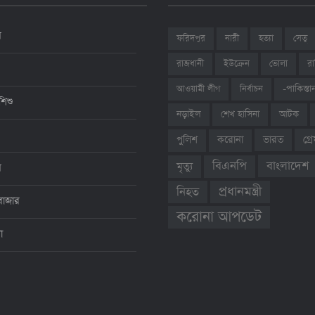
ন
ফরিদপুর
নারী
হত্যা
সেতু
রাজধানী
ইউক্রেন
ভোলা
রা
আওয়ামী লীগ
নির্বাচন
-পাকিস্তা
শিশু
শেখ হাসিনা
আটক
নড়াইল
ভারত
গ্
পুলিশ
করোনা
বাংলাদেশ
বিএনপি
মৃত্যু
ন
প্রধানমন্ত্রী
নিহত
বাজার
করোনা আপডেট
থা