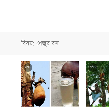
বিষয়: খেজুর রস
৬৭৮
৭৬৪