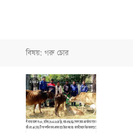
বিষয়: গরু চোর
২৬৪১