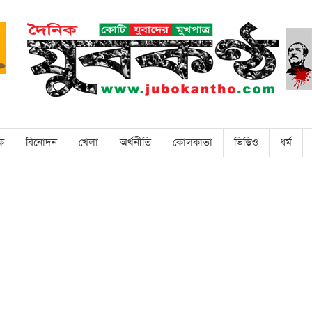
িক
বিনোদন
খেলা
অর্থনীতি
কোলকাতা
ভিডিও
ধর্ম