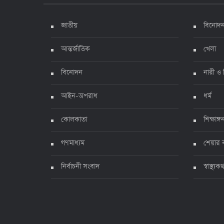
জাতীয়
বিনোদ
আন্তর্জাতিক
খেলা
বিনোদন
নারী ও 
আইন-অপরাধ
ধর্ম
কোলকাতা
শিক্ষাঙ্গ
গণমাধ্যম
শেয়ার 
নির্বাচনী সংবাদ
স্বাস্থ্যক