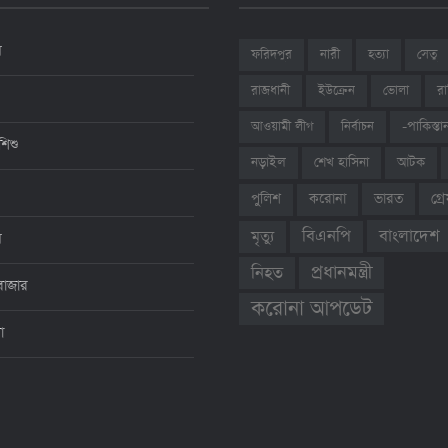
ন
ফরিদপুর
নারী
হত্যা
সেতু
রাজধানী
ইউক্রেন
ভোলা
রা
আওয়ামী লীগ
নির্বাচন
-পাকিস্তা
শিশু
শেখ হাসিনা
আটক
নড়াইল
ভারত
গ্
পুলিশ
করোনা
বাংলাদেশ
বিএনপি
মৃত্যু
ন
প্রধানমন্ত্রী
নিহত
বাজার
করোনা আপডেট
থা