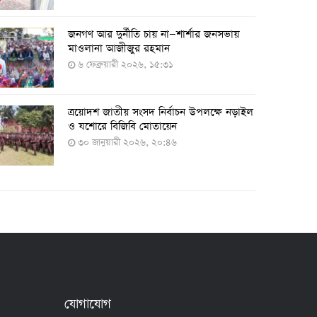
২৭ জুলাই ২০২২, ১৭:৩৮
জনগণ আর দুর্নীতি চায় না—শার্শার জনসভায়
মাওলানা আজীজুর রহমান
৬ ফেব্রুয়ারী ২০২৬, ১৫:৩১
দেশে করোনায় শনাক্তের সংখ্যা ২০ লাখ ছাড়াল
২১ জুলাই ২০২২, ১৭:৫৪
ত্রয়োদশ জাতীয় সংসদ নির্বাচন উপলক্ষে নড়াইল
ও যশোরে বিজিবি মোতায়েন
৩০ জানুয়ারী ২০২৬, ২০:৪৬
করোনায় একদিনে মৃত্যু ও শনাক্ত বেড়েছে
১৮ জুলাই ২০২২, ১৯:০৪
মঙ্গলবার ৭৫ লাখ মানুষ দ্বিতীয়-তৃতীয় ডোজ
টিকা পাবেন
১৮ জুলাই ২০২২, ১৮:৫০
যোগাযোগ
২৪ ঘণ্টায় করোনায় আরও ৪ জনের মৃত্যু,