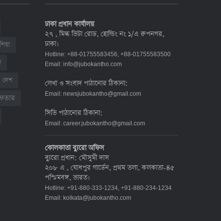
শনাক্ত ৯০০
১৭ জুলাই ২০২২, ১৭:২৯
ঢাকা প্রধান কার্যালয়
২৭ , মিল্ক ভিটা রোড, হোল্ডিং নং ১/এ রুপনগর,
ঢাকা।
শিয়া
দেশে করোনায় মৃত্যু ও শনাক্ত কমেছে
Hotline: +88-01755583456, +88-01755583500
৬ জুলাই ২০২২, ১৯:০২
ন
Email:
info@jubokantho.com
দেশ
লেখা ও সংবাদ পাঠানোর ঠিকানা:
Email:
newsjubokantho@gmail.com
রেফতার
দেশে করোনায় ৭ জনের মৃত্যু, শনাক্ত ১ হাজার
সিভি পাঠানোর ঠিকানা:
৯৯৮
Email:
career.jubokantho@gmail.com
৫ জুলাই ২০২২, ১৮:৪৭
কোলকাতা ব্যুরো অফিস
ব্যুরো প্রধান: মৌসুমী দাস
করোনায় ২৪ ঘণ্টায় মৃত্যু ১২, শনাক্ত দুই হাজার
২০৮ এ , যোধপুর গার্ডেন, প্রথম তলা, কলকাতা-৪৫
ছাড়িয়ে
পশ্চিমবঙ্গ, ভারত।
৪ জুলাই ২০২২, ১৬:৫১
Hotline: +91-880-333-1234, +91-880-234-1234
Email:
kolkata@jubokantho.com
ঊর্ধ্বগতিতে সংক্রমণ, স্বাস্থ্যবিধিতে উদাসীনতা