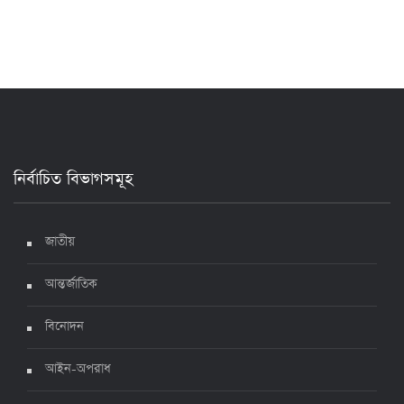
২৪ ঘণ্টায় করোনায় আরও ৪ জনের মৃত্যু, শনাক্ত ৯০০
১৭ জুলাই ২০২২, ১৭:২৯
দেশে করোনায় মৃত্যু ও শনাক্ত কমেছে
৬ জুলাই ২০২২, ১৯:০২
নির্বাচিত বিভাগসমূহ
দেশে করোনায় ৭ জনের মৃত্যু, শনাক্ত ১ হাজার ৯৯৮
৫ জুলাই ২০২২, ১৮:৪৭
জাতীয়
আন্তর্জাতিক
করোনায় ২৪ ঘণ্টায় মৃত্যু ১২, শনাক্ত দুই হাজার ছাড়িয়ে
বিনোদন
৪ জুলাই ২০২২, ১৬:৫১
আইন-অপরাধ