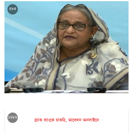
বেটিং কোম্পানির সাথে চুক্তি, চাকরি খোয়ালেন মিচেল জনসন
৫৮৪
অনেকে ঘষে-মেজে বিএ-এমএ পাস করেই চাকরির পেছনে ছুটে:
প্রধানমন্ত্রী
১৬৮৬
ব্র্যাক ব্যাংকে চাকরি, আবেদন অনলাইনে