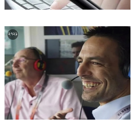
সরকারি চাকরির আবেদনে বয়সসীমায় ৩৯ মাস ছাড়
২৭২১