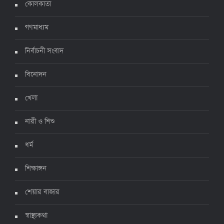
ঊর্ধ্বগতিতে সংক্রমণ, স্বাস্থ্যবিধিতে উদাসীনতা
কোলকাতা
৩ জুলাই ২০২২, ১১:৩৪
গণমাধ্যম
নির্বাচনী সংবাদ
বিনোদন
খেলা
নারী ও শিশু
ধর্ম
শিক্ষাঙ্গন
শেয়ার বাজার
স্বাস্থ্যকথা