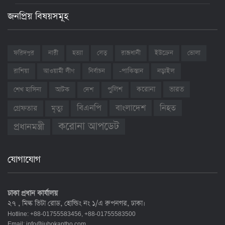
জনপ্রিয় বিষয়সমূহ
ফরিদপুর
নারী
হত্যা
সেতু
রাজধানী
ইউক্রেন
ভোলা
রাশিয়া
আওয়ামী লীগ
নির্বাচন
-পাকিস্তান
নড়াইল
ভারত
শেখ হাসিনা
আটক
দেশ
পুলিশ
করোনা
বাংলাদেশ
নিহত
বিএনপি
গ্রেফতার
মৃত্যু
করোনা আপডেট
প্রধানমন্ত্রী
যোগাযোগ
ঢাকা প্রধান কার্যালয়
২৭ , মিল্ক ভিটা রোড, হোল্ডিং নং ১/এ রুপনগর, ঢাকা।
Hotline: +88-01755583456, +88-01755583500
Email:
info@jubokantho.com