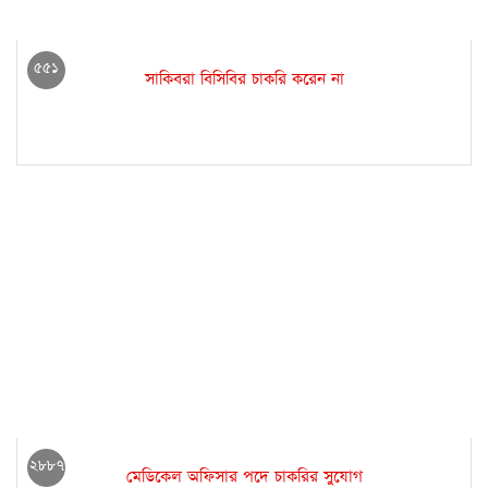
৫৫১
সাকিবরা বিসিবির চাকরি করেন না
২৮৮৭
মেডিকেল অফিসার পদে চাকরির সুযোগ