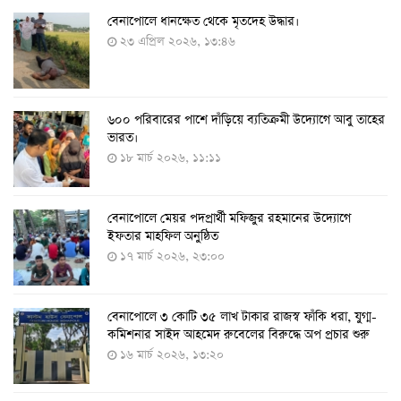
বেনাপোলে ধানক্ষেত থেকে মৃতদেহ উদ্ধার।
করোনায় ৩ জনের প্রাণহানি, নতুন শনাক্ত ২৯৬
২৩ এপ্রিল ২০২৬, ১৩:৪৬
৮ আগস্ট ২০২২, ১৯:৩৪
৬০০ পরিবারের পাশে দাঁড়িয়ে ব্যতিক্রমী উদ্যোগে আবু তাহের
দেশে তৈরি হলো করোনা শনাক্তের কিট
ভারত।
৮ আগস্ট ২০২২, ১৩:০৯
১৮ মার্চ ২০২৬, ১১:১১
বেনাপোলে মেয়র পদপ্রার্থী মফিজুর রহমানের উদ্যোগে
দেশেই তৈরি হলো করোনা পরীক্ষার কিট, সময় লাগবে ৪-৫
ইফতার মাহফিল অনুষ্ঠিত
ঘণ্টা
১৭ মার্চ ২০২৬, ২৩:০০
৭ আগস্ট ২০২২, ১৪:০৩
বেনাপোলে ৩ কোটি ৩৫ লাখ টাকার রাজস্ব ফাঁকি ধরা, যুগ্ম-
১১ আগস্ট থেকে পরীক্ষামূলকভাবে শুরু শিশুদের করোনা টিকা
কমিশনার সাইদ আহমেদ রুবেলের বিরুদ্ধে অপ প্রচার শুরু
দেওয়া
১৬ মার্চ ২০২৬, ১৩:২০
৭ আগস্ট ২০২২, ১৩:৫৩