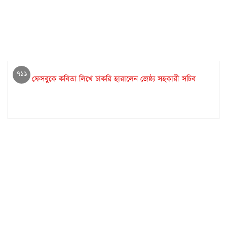
৭১১
ফেসবুকে কবিতা লিখে চাকরি হারালেন জেষ্ঠ্য সহকারী সচিব