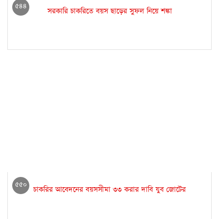
৫৪৪
সরকারি চাকরিতে বয়স ছাড়ের সুফল নিয়ে শঙ্কা
৫৫০
চাকরির আবেদনের বয়সসীমা ৩৩ করার দাবি যুব জোটের