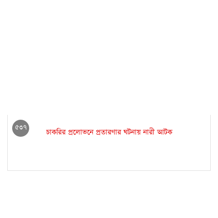
৫৩৭
চাকরির প্রলোভনে প্রতারণার ঘটনায় নারী আটক