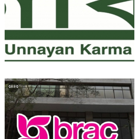
মাসে ১ লাখ বেতনে এনজিওতে চাকরির সুযোগ
৩৪৪৩