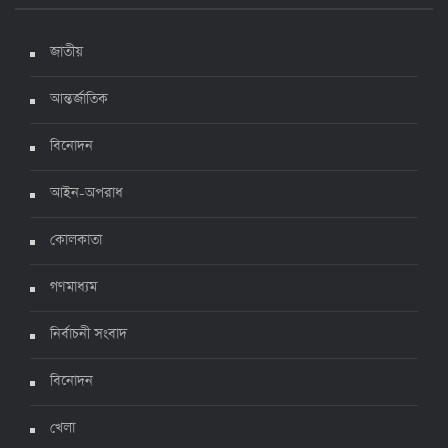
দেশে করোনায় ৭ জনের মৃত্যু, শনাক্ত ১ হাজার ৯৯৮
৫ জুলাই ২০২২, ১৮:৪৭
জাতীয়
আন্তর্জাতিক
করোনায় ২৪ ঘণ্টায় মৃত্যু ১২, শনাক্ত দুই হাজার ছাড়িয়ে
বিনোদন
৪ জুলাই ২০২২, ১৬:৫১
আইন-অপরাধ
ঊর্ধ্বগতিতে সংক্রমণ, স্বাস্থ্যবিধিতে উদাসীনতা
কোলকাতা
৩ জুলাই ২০২২, ১১:৩৪
গণমাধ্যম
নির্বাচনী সংবাদ
বিনোদন
খেলা