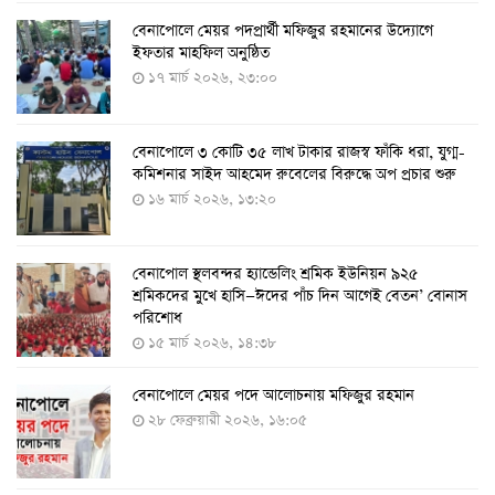
বেনাপোলে মেয়র পদপ্রার্থী মফিজুর রহমানের উদ্যোগে
দেশেই তৈরি হলো করোনা পরীক্ষার কিট, সময় লাগবে ৪-৫
ইফতার মাহফিল অনুষ্ঠিত
ঘণ্টা
১৭ মার্চ ২০২৬, ২৩:০০
৭ আগস্ট ২০২২, ১৪:০৩
বেনাপোলে ৩ কোটি ৩৫ লাখ টাকার রাজস্ব ফাঁকি ধরা, যুগ্ম-
১১ আগস্ট থেকে পরীক্ষামূলকভাবে শুরু শিশুদের করোনা টিকা
কমিশনার সাইদ আহমেদ রুবেলের বিরুদ্ধে অপ প্রচার শুরু
দেওয়া
১৬ মার্চ ২০২৬, ১৩:২০
৭ আগস্ট ২০২২, ১৩:৫৩
বেনাপোল স্থলবন্দর হ্যান্ডেলিং শ্রমিক ইউনিয়ন ৯২৫
করোনায় ৫ জনের মৃত্যু, শনাক্ত ৬২৬
শ্রমিকদের মুখে হাসি—ঈদের পাঁচ দিন আগেই বেতন’ বোনাস
২৭ জুলাই ২০২২, ১৭:৩৮
পরিশোধ
১৫ মার্চ ২০২৬, ১৪:৩৮
বেনাপোলে মেয়র পদে আলোচনায় মফিজুর রহমান
দেশে করোনায় শনাক্তের সংখ্যা ২০ লাখ ছাড়াল
২৮ ফেব্রুয়ারী ২০২৬, ১৬:০৫
২১ জুলাই ২০২২, ১৭:৫৪