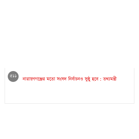
৫১১
নারায়ণগঞ্জের মতো সংসদ নির্বাচনও সুষ্ঠু হবে : তথ্যমন্ত্রী