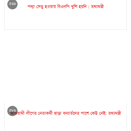
৫৩৯
পদ্মা সেতু হওয়ায় বিএনপি খুশি হয়নি : তথ্যমন্ত্রী
৫৮৯
আওয়ামী লীগের নেতাকর্মী ছাড়া বন্যার্তদের পাশে কেউ নেই: তথ্যমন্ত্রী