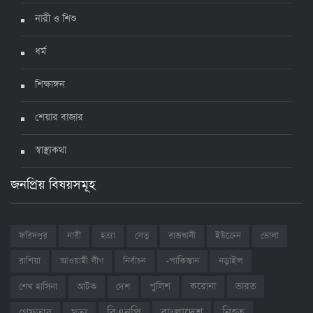
নারী ও শিশু
ধর্ম
শিক্ষাঙ্গন
শেয়ার বাজার
স্বাস্থ্যকথা
জনপ্রিয় বিষয়সমূহ
ফরিদপুর
নারী
হত্যা
সেতু
রাজধানী
ইউক্রেন
ভোলা
রাশিয়া
আওয়ামী লীগ
নির্বাচন
-পাকিস্তান
নড়াইল
ভারত
শেখ হাসিনা
আটক
দেশ
পুলিশ
করোনা
বাংলাদেশ
নিহত
বিএনপি