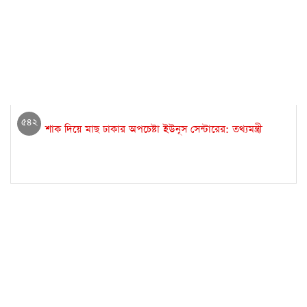
৫৪২
শাক দিয়ে মাছ ঢাকার অপচেষ্টা ইউনূস সেন্টারের: তথ্যমন্ত্রী