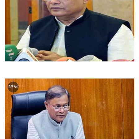
চট্টগ্রাম-৭ আসনে বিপুল ভোটে ড. হাছান মাহমুদ বিজয়ী
২৭৭০