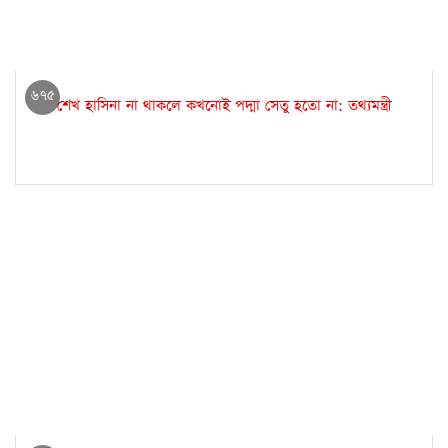
৬৭৫
শেখ হাসিনা না থাকলে কখনোই পদ্মা সেতু হতো না: তথ্যমন্ত্রী