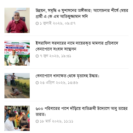
​উন্নয়ন, সমৃদ্ধি ও সুশাসনের অঙ্গীকার: আলোচনার শীর্ষে মেয়র
২৪ ঘণ্টায় ২১২ জনের করোনা শনাক্ত, মৃত্যু নেই
প্রার্থী এ কে এম আতিকুজ্জামান সনি
১৭ আগস্ট ২০২২, ১৯:০০
১ জুলাই ২০২৬, ০৯:৫৭
ইসরাফিল সরদারের নামে দায়েরকৃত মামলার প্রতিবাদে
৫-১১ বছরের শিশুদের পরীক্ষামূলক টিকা প্রয়োগ শুরু আজ
বেনাপোলে সংবাদ সম্মেলন
১১ আগস্ট ২০২২, ১২:০৯
৭ জুন ২০২৬, ১৯:৩১
বেনাপোলে ধানক্ষেত থেকে মৃতদেহ উদ্ধার।
করোনায় ৩ জনের প্রাণহানি, নতুন শনাক্ত ২৯৬
২৩ এপ্রিল ২০২৬, ১৩:৪৬
৮ আগস্ট ২০২২, ১৯:৩৪
৬০০ পরিবারের পাশে দাঁড়িয়ে ব্যতিক্রমী উদ্যোগে আবু তাহের
দেশে তৈরি হলো করোনা শনাক্তের কিট
ভারত।
৮ আগস্ট ২০২২, ১৩:০৯
১৮ মার্চ ২০২৬, ১১:১১