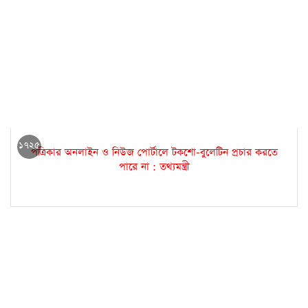
১৭২৫
প‌ত্রিকার অনলাইন ও নিউজ পোর্টালে টকশো-বুলেটিন প্রচার করতে
পারে না : তথ্যমন্ত্রী