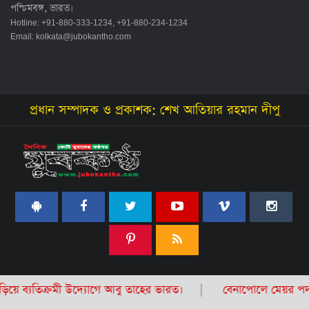
পশ্চিমবঙ্গ, ভারত।
Hotline: +91-880-333-1234, +91-880-234-1234
Email:
kolkata@jubokantho.com
প্রধান সম্পাদক ও প্রকাশক: শেখ আতিয়ার রহমান দীপু
বেনাপোলে মেয়র পদপ্রার্থী মফিজুর রহমানের উদ্যোগে ইফতার মাহ
Home