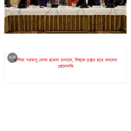
ইরানের পরমাণু ইস্যুতে ভিয়েনায় গঠনমূলক পরিবেশ তৈরির চেষ্টা
করবে রাশিয়া
৬১৪
রাশিয়া পরমাণু বোমা হামলা চালাবে, বিশ্বকে প্রস্তুত হতে বললেন
জেলেনস্কি