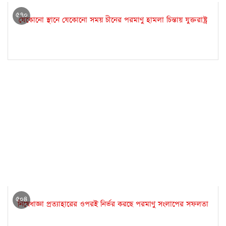
৫৭০
যেকোনো স্থানে যেকোনো সময় চীনের পরমাণু হামলা চিন্তায় যুক্তরাষ্ট্র
৫০৪
নিষেধাজ্ঞা প্রত্যাহারের ওপরই নির্ভর করছে পরমাণু সংলাপের সফলতা