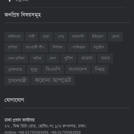
স্বাস্থ্যকথা
জনপ্রিয় বিষয়সমূহ
ফরিদপুর
নারী
হত্যা
সেতু
রাজধানী
ইউক্রেন
ভোলা
রাশিয়া
আওয়ামী লীগ
নির্বাচন
-পাকিস্তান
নড়াইল
ভারত
শেখ হাসিনা
আটক
দেশ
পুলিশ
করোনা
বাংলাদেশ
নিহত
বিএনপি
গ্রেফতার
মৃত্যু
করোনা আপডেট
প্রধানমন্ত্রী
যোগাযোগ
ঢাকা প্রধান কার্যালয়
২৭ , মিল্ক ভিটা রোড, হোল্ডিং নং ১/এ রুপনগর, ঢাকা।
Hotline: +88-01755583456, +88-01755583500