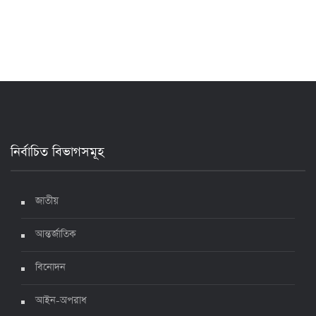
২৪ ঘণ্টায় করোনায় আরও ৪ জনের মৃত্যু, শনাক্ত ৯০০
১৭ জুলাই ২০২২, ১৭:২৯
দেশে করোনায় মৃত্যু ও শনাক্ত কমেছে
৬ জুলাই ২০২২, ১৯:০২
নির্বাচিত বিভাগসমূহ
দেশে করোনায় ৭ জনের মৃত্যু, শনাক্ত ১ হাজার ৯৯৮
৫ জুলাই ২০২২, ১৮:৪৭
জাতীয়
আন্তর্জাতিক
করোনায় ২৪ ঘণ্টায় মৃত্যু ১২, শনাক্ত দুই হাজার ছাড়িয়ে
বিনোদন
৪ জুলাই ২০২২, ১৬:৫১
আইন-অপরাধ