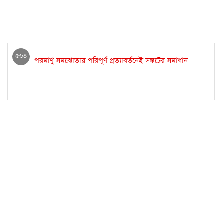
৫৬৪
পরমাণু সমঝোতায় পরিপূর্ণ প্রত্যাবর্তনেই সঙ্কটের সমাধান