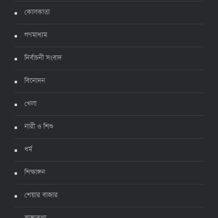
ঊর্ধ্বগতিতে সংক্রমণ, স্বাস্থ্যবিধিতে উদাসীনতা
কোলকাতা
৩ জুলাই ২০২২, ১১:৩৪
গণমাধ্যম
নির্বাচনী সংবাদ
বিনোদন
খেলা
নারী ও শিশু
ধর্ম
শিক্ষাঙ্গন
শেয়ার বাজার