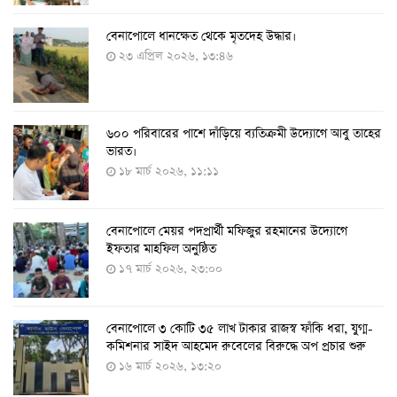
বেনাপোলে ধানক্ষেত থেকে মৃতদেহ উদ্ধার।
করোনায় ৩ জনের প্রাণহানি, নতুন শনাক্ত ২৯৬
২৩ এপ্রিল ২০২৬, ১৩:৪৬
৮ আগস্ট ২০২২, ১৯:৩৪
৬০০ পরিবারের পাশে দাঁড়িয়ে ব্যতিক্রমী উদ্যোগে আবু তাহের
দেশে তৈরি হলো করোনা শনাক্তের কিট
ভারত।
৮ আগস্ট ২০২২, ১৩:০৯
১৮ মার্চ ২০২৬, ১১:১১
বেনাপোলে মেয়র পদপ্রার্থী মফিজুর রহমানের উদ্যোগে
দেশেই তৈরি হলো করোনা পরীক্ষার কিট, সময় লাগবে ৪-৫
ইফতার মাহফিল অনুষ্ঠিত
ঘণ্টা
১৭ মার্চ ২০২৬, ২৩:০০
৭ আগস্ট ২০২২, ১৪:০৩
বেনাপোলে ৩ কোটি ৩৫ লাখ টাকার রাজস্ব ফাঁকি ধরা, যুগ্ম-
১১ আগস্ট থেকে পরীক্ষামূলকভাবে শুরু শিশুদের করোনা টিকা
কমিশনার সাইদ আহমেদ রুবেলের বিরুদ্ধে অপ প্রচার শুরু
দেওয়া
১৬ মার্চ ২০২৬, ১৩:২০
৭ আগস্ট ২০২২, ১৩:৫৩