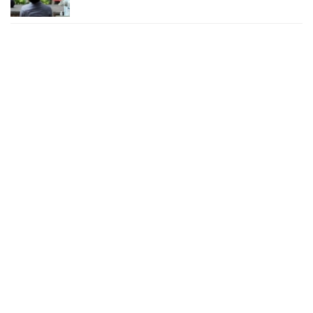
২৪ ঘণ্টায় করোনায় চারজনের মৃত্যু
২৪ সেপ্টেম্বর ২০২২, ১৮:০৫
করোনায় আরও একজনের মৃত্যু, শনাক্ত ৬২০
২৩ সেপ্টেম্বর ২০২২, ১৭:৩৭
করোনা আক্রান্তের বেশির ভাগই ঢাকায়
২৯ আগস্ট ২০২২, ০৯:৪০
দেশে ২৪ ঘন্টায় করোনায় ২ জনের মৃত্যু, শনাক্ত ১৫৬
২৭ আগস্ট ২০২২, ১৮:৩০