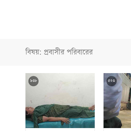
বিষয়: প্রবাসীর পরিবারের
৯৩৮
৫২৩