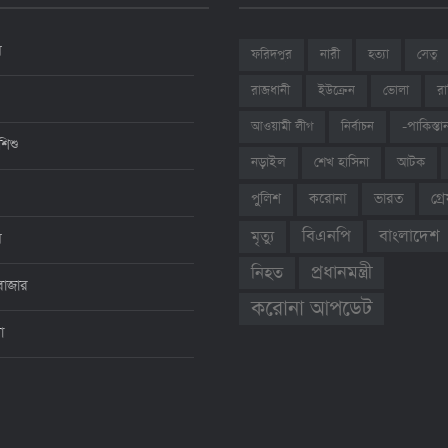
ন
ফরিদপুর
নারী
হত্যা
সেতু
রাজধানী
ইউক্রেন
ভোলা
রা
আওয়ামী লীগ
নির্বাচন
-পাকিস্তা
শিশু
শেখ হাসিনা
আটক
নড়াইল
ভারত
গ্
পুলিশ
করোনা
বাংলাদেশ
বিএনপি
মৃত্যু
ন
প্রধানমন্ত্রী
নিহত
বাজার
করোনা আপডেট
থা