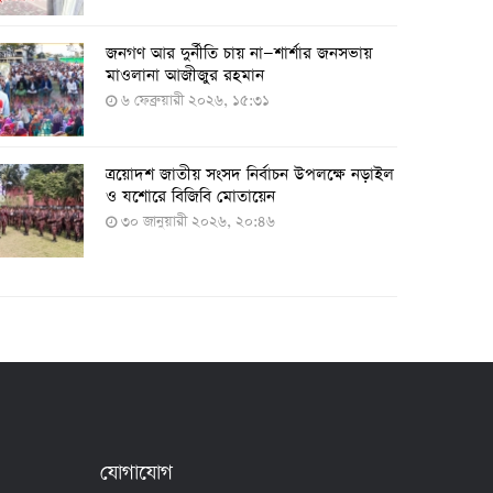
২৭ জুলাই ২০২২, ১৭:৩৮
জনগণ আর দুর্নীতি চায় না—শার্শার জনসভায়
মাওলানা আজীজুর রহমান
৬ ফেব্রুয়ারী ২০২৬, ১৫:৩১
দেশে করোনায় শনাক্তের সংখ্যা ২০ লাখ ছাড়াল
২১ জুলাই ২০২২, ১৭:৫৪
ত্রয়োদশ জাতীয় সংসদ নির্বাচন উপলক্ষে নড়াইল
ও যশোরে বিজিবি মোতায়েন
৩০ জানুয়ারী ২০২৬, ২০:৪৬
করোনায় একদিনে মৃত্যু ও শনাক্ত বেড়েছে
১৮ জুলাই ২০২২, ১৯:০৪
মঙ্গলবার ৭৫ লাখ মানুষ দ্বিতীয়-তৃতীয় ডোজ
টিকা পাবেন
১৮ জুলাই ২০২২, ১৮:৫০
যোগাযোগ
২৪ ঘণ্টায় করোনায় আরও ৪ জনের মৃত্যু,