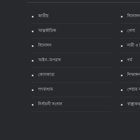
জাতীয়
বিনোদ
আন্তর্জাতিক
খেলা
বিনোদন
নারী ও 
আইন-অপরাধ
ধর্ম
কোলকাতা
শিক্ষাঙ্গ
গণমাধ্যম
শেয়ার 
নির্বাচনী সংবাদ
স্বাস্থ্যক