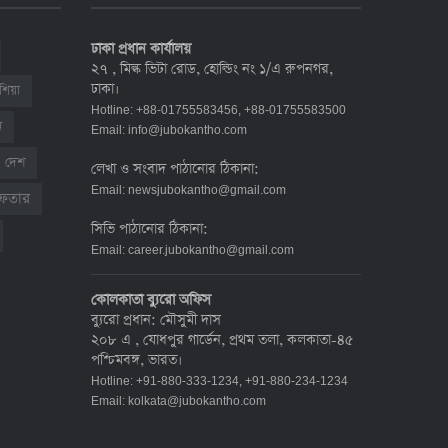
শনাক্ত ৯০০
১৭ জুলাই ২০২২, ১৭:২৯
ঢাকা প্রধান কার্যালয়
২৭ , মিল্ক ভিটা রোড, হোল্ডিং নং ১/এ রুপনগর,
ঢাকা।
শিয়া
দেশে করোনায় মৃত্যু ও শনাক্ত কমেছে
Hotline: +88-01755583456, +88-01755583500
৬ জুলাই ২০২২, ১৯:০২
ন
Email:
info@jubokantho.com
দেশ
লেখা ও সংবাদ পাঠানোর ঠিকানা:
Email:
newsjubokantho@gmail.com
রেফতার
দেশে করোনায় ৭ জনের মৃত্যু, শনাক্ত ১ হাজার
সিভি পাঠানোর ঠিকানা:
৯৯৮
Email:
career.jubokantho@gmail.com
৫ জুলাই ২০২২, ১৮:৪৭
কোলকাতা ব্যুরো অফিস
ব্যুরো প্রধান: মৌসুমী দাস
করোনায় ২৪ ঘণ্টায় মৃত্যু ১২, শনাক্ত দুই হাজার
২০৮ এ , যোধপুর গার্ডেন, প্রথম তলা, কলকাতা-৪৫
ছাড়িয়ে
পশ্চিমবঙ্গ, ভারত।
৪ জুলাই ২০২২, ১৬:৫১
Hotline: +91-880-333-1234, +91-880-234-1234
Email:
kolkata@jubokantho.com
ঊর্ধ্বগতিতে সংক্রমণ, স্বাস্থ্যবিধিতে উদাসীনতা