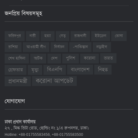
জনপ্রিয় বিষয়সমূহ
ফরিদপুর
নারী
হত্যা
সেতু
রাজধানী
ইউক্রেন
ভোলা
রাশিয়া
আওয়ামী লীগ
নির্বাচন
-পাকিস্তান
নড়াইল
ভারত
শেখ হাসিনা
আটক
দেশ
পুলিশ
করোনা
বাংলাদেশ
নিহত
বিএনপি
গ্রেফতার
মৃত্যু
করোনা আপডেট
প্রধানমন্ত্রী
যোগাযোগ
ঢাকা প্রধান কার্যালয়
২৭ , মিল্ক ভিটা রোড, হোল্ডিং নং ১/এ রুপনগর, ঢাকা।
Hotline: +88-01755583456, +88-01755583500