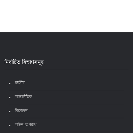
২৪ ঘণ্টায় করোনায় আরও ৪ জনের মৃত্যু, শনাক্ত ৯০০
১৭ জুলাই ২০২২, ১৭:২৯
দেশে করোনায় মৃত্যু ও শনাক্ত কমেছে
৬ জুলাই ২০২২, ১৯:০২
নির্বাচিত বিভাগসমূহ
দেশে করোনায় ৭ জনের মৃত্যু, শনাক্ত ১ হাজার ৯৯৮
৫ জুলাই ২০২২, ১৮:৪৭
জাতীয়
আন্তর্জাতিক
করোনায় ২৪ ঘণ্টায় মৃত্যু ১২, শনাক্ত দুই হাজার ছাড়িয়ে
বিনোদন
৪ জুলাই ২০২২, ১৬:৫১
আইন-অপরাধ