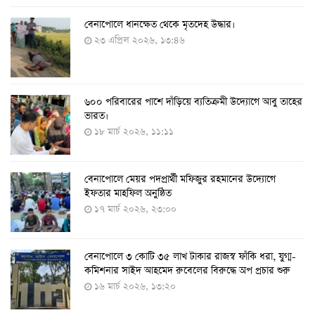
বেনাপোলে ধানক্ষেত থেকে মৃতদেহ উদ্ধার।
করোনায় ৩ জনের প্রাণহানি, নতুন শনাক্ত ২৯৬
২৩ এপ্রিল ২০২৬, ১৩:৪৬
৮ আগস্ট ২০২২, ১৯:৩৪
৬০০ পরিবারের পাশে দাঁড়িয়ে ব্যতিক্রমী উদ্যোগে আবু তাহের
দেশে তৈরি হলো করোনা শনাক্তের কিট
ভারত।
৮ আগস্ট ২০২২, ১৩:০৯
১৮ মার্চ ২০২৬, ১১:১১
বেনাপোলে মেয়র পদপ্রার্থী মফিজুর রহমানের উদ্যোগে
দেশেই তৈরি হলো করোনা পরীক্ষার কিট, সময় লাগবে ৪-৫
ইফতার মাহফিল অনুষ্ঠিত
ঘণ্টা
১৭ মার্চ ২০২৬, ২৩:০০
৭ আগস্ট ২০২২, ১৪:০৩
বেনাপোলে ৩ কোটি ৩৫ লাখ টাকার রাজস্ব ফাঁকি ধরা, যুগ্ম-
১১ আগস্ট থেকে পরীক্ষামূলকভাবে শুরু শিশুদের করোনা টিকা
কমিশনার সাইদ আহমেদ রুবেলের বিরুদ্ধে অপ প্রচার শুরু
দেওয়া
১৬ মার্চ ২০২৬, ১৩:২০
৭ আগস্ট ২০২২, ১৩:৫৩