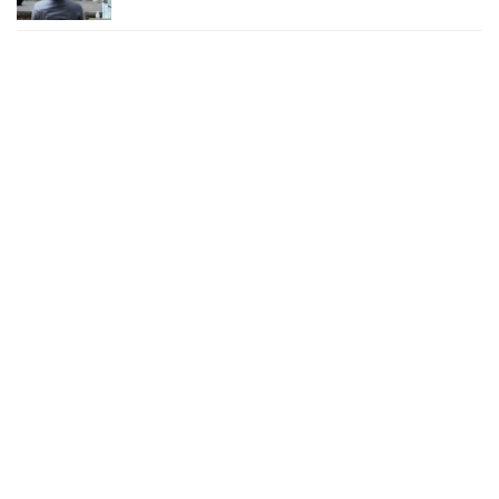
২৪ ঘণ্টায় করোনায় চারজনের মৃত্যু
২৪ সেপ্টেম্বর ২০২২, ১৮:০৫
করোনায় আরও একজনের মৃত্যু, শনাক্ত ৬২০
২৩ সেপ্টেম্বর ২০২২, ১৭:৩৭
করোনা আক্রান্তের বেশির ভাগই ঢাকায়
২৯ আগস্ট ২০২২, ০৯:৪০
দেশে ২৪ ঘন্টায় করোনায় ২ জনের মৃত্যু, শনাক্ত ১৫৬
২৭ আগস্ট ২০২২, ১৮:৩০