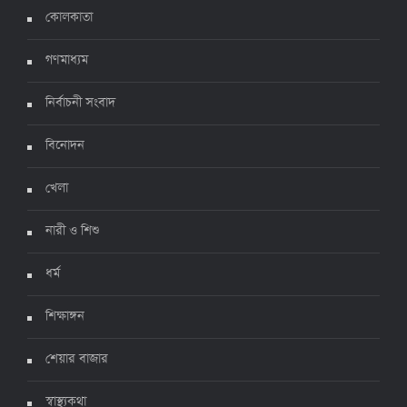
ঊর্ধ্বগতিতে সংক্রমণ, স্বাস্থ্যবিধিতে উদাসীনতা
কোলকাতা
৩ জুলাই ২০২২, ১১:৩৪
গণমাধ্যম
নির্বাচনী সংবাদ
বিনোদন
খেলা
নারী ও শিশু
ধর্ম
শিক্ষাঙ্গন
শেয়ার বাজার
স্বাস্থ্যকথা