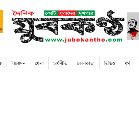
িক
বিনোদন
খেলা
অর্থনীতি
কোলকাতা
ভিডিও
ধর্ম