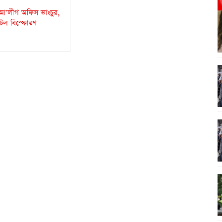
ে আ’লীগ অফিস ভাংচুর,
েল বিস্ফোরণ