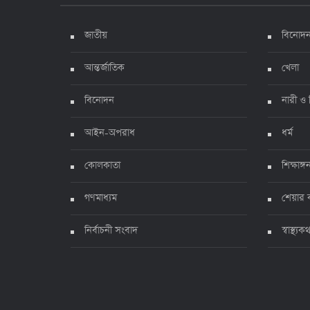
জাতীয়
বিনোদ
আন্তর্জাতিক
খেলা
বিনোদন
নারী ও 
আইন-অপরাধ
ধর্ম
কোলকাতা
শিক্ষাঙ্গ
গণমাধ্যম
শেয়ার 
নির্বাচনী সংবাদ
স্বাস্থ্যক