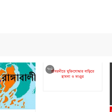
৭০১
শ্রীবরদীতে মুক্তিযোদ্ধার বাড়িতে
হামলা ও ভাংচুর