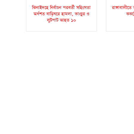
ঝিনাইদহে নির্বাচন পরবর্তী সহিংসতা
রাঙ্গাবালীত
অর্ধশত বাড়িঘরে হামলা, ভাংচুর ও
ককট
লুটপাট আহত ১০