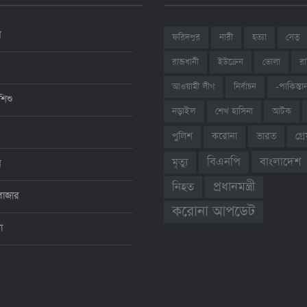
ন
ফরিদপুর
নারী
হত্যা
সেতু
রাজধানী
ইউক্রেন
ভোলা
রা
আওয়ামী লীগ
নির্বাচন
-পাকিস্তা
শিশু
শেখ হাসিনা
আটক
নড়াইল
ভারত
গ্
পুলিশ
করোনা
বাংলাদেশ
বিএনপি
মৃত্যু
ন
প্রধানমন্ত্রী
নিহত
বাজার
করোনা আপডেট
থা