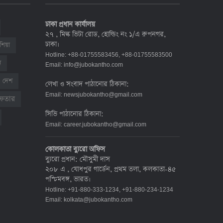
শনাক্ত ৯০০
১৭ জুলাই ২০২২, ১৭:২৯
ঢাকা প্রধান কার্যালয়
২৭ , মিল্ক ভিটা রোড, হোল্ডিং নং ১/এ রুপনগর,
ঢাকা।
শিয়া
দেশে করোনায় মৃত্যু ও শনাক্ত কমেছে
Hotline: +88-01755583456, +88-01755583500
৬ জুলাই ২০২২, ১৯:০২
ন
Email:
info@jubokantho.com
দেশ
লেখা ও সংবাদ পাঠানোর ঠিকানা:
Email:
newsjubokantho@gmail.com
রেফতার
দেশে করোনায় ৭ জনের মৃত্যু, শনাক্ত ১ হাজার
সিভি পাঠানোর ঠিকানা:
৯৯৮
Email:
career.jubokantho@gmail.com
৫ জুলাই ২০২২, ১৮:৪৭
কোলকাতা ব্যুরো অফিস
ব্যুরো প্রধান: মৌসুমী দাস
করোনায় ২৪ ঘণ্টায় মৃত্যু ১২, শনাক্ত দুই হাজার
২০৮ এ , যোধপুর গার্ডেন, প্রথম তলা, কলকাতা-৪৫
ছাড়িয়ে
পশ্চিমবঙ্গ, ভারত।
৪ জুলাই ২০২২, ১৬:৫১
Hotline: +91-880-333-1234, +91-880-234-1234
Email:
kolkata@jubokantho.com
ঊর্ধ্বগতিতে সংক্রমণ, স্বাস্থ্যবিধিতে উদাসীনতা