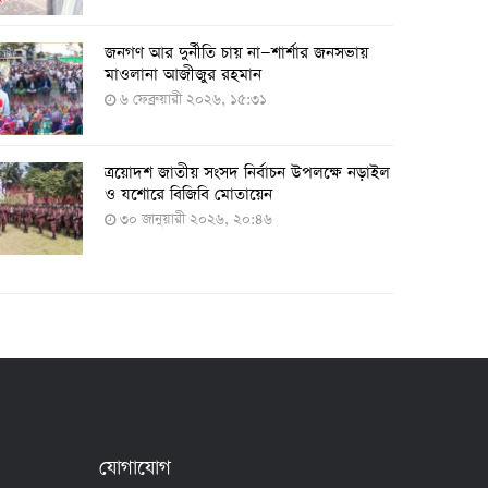
২৭ জুলাই ২০২২, ১৭:৩৮
জনগণ আর দুর্নীতি চায় না—শার্শার জনসভায়
মাওলানা আজীজুর রহমান
৬ ফেব্রুয়ারী ২০২৬, ১৫:৩১
দেশে করোনায় শনাক্তের সংখ্যা ২০ লাখ ছাড়াল
২১ জুলাই ২০২২, ১৭:৫৪
ত্রয়োদশ জাতীয় সংসদ নির্বাচন উপলক্ষে নড়াইল
ও যশোরে বিজিবি মোতায়েন
৩০ জানুয়ারী ২০২৬, ২০:৪৬
করোনায় একদিনে মৃত্যু ও শনাক্ত বেড়েছে
১৮ জুলাই ২০২২, ১৯:০৪
মঙ্গলবার ৭৫ লাখ মানুষ দ্বিতীয়-তৃতীয় ডোজ
টিকা পাবেন
১৮ জুলাই ২০২২, ১৮:৫০
যোগাযোগ
২৪ ঘণ্টায় করোনায় আরও ৪ জনের মৃত্যু,