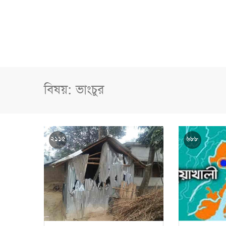
বিষয়: ভাংচুর
২১১৫
৬৮৮