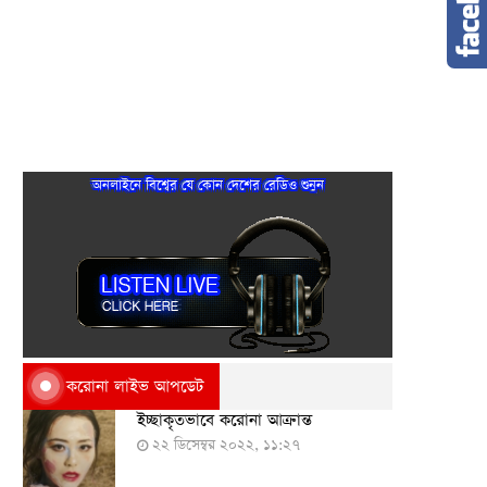
অনলাইনে বিশ্বের যে কোন দেশের রেডিও শুনুন
করোনা লাইভ আপডেট
ইচ্ছাকৃতভাবে করোনা আক্রান্ত
২২ ডিসেম্বর ২০২২, ১১:২৭