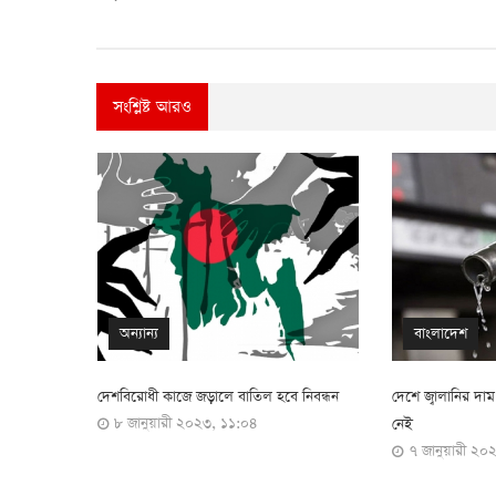
সংশ্লিষ্ট আরও
বাংলাদেশ
জাতীয়
নিবন্ধন
দেশে জ্বালানির দাম কমানোর কোনো পরিকল্পনা
দেশ চলছে নীতিবিহ
১৮ ডিসেম্বর ২
নেই
৭ জানুয়ারী ২০২৩, ১৫:১২