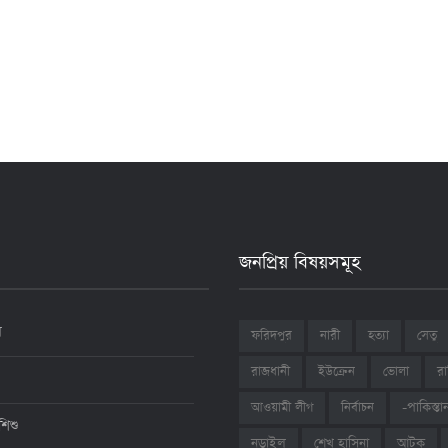
জনপ্রিয় বিষয়সমূহ
ন
ফরিদপুর
নারী
হত্যা
সেতু
রাজধানী
ইউক্রেন
ভোলা
রা
আওয়ামী লীগ
নির্বাচন
-পাকিস্তা
শিশু
শেখ হাসিনা
আটক
নড়াইল