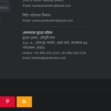
লেখা ও সংবাদ পাঠানোর ঠিকানা:
দেশে করোনায় মৃত্যু ও শনাক্ত কমেছে
Email:
newsjubokantho@gmail.com
রেফতার
৬ জুলাই ২০২২, ১৯:০২
সিভি পাঠানোর ঠিকানা:
Email:
career.jubokantho@gmail.com
দেশে করোনায় ৭ জনের মৃত্যু, শনাক্ত ১
কোলকাতা ব্যুরো অফিস
হাজার ৯৯৮
ব্যুরো প্রধান: মৌসুমী দাস
৫ জুলাই ২০২২, ১৮:৪৭
২০৮ এ , যোধপুর গার্ডেন, প্রথম তলা, কলকাতা-৪৫
পশ্চিমবঙ্গ, ভারত।
Hotline: +91-880-333-1234, +91-880-234-1234
করোনায় ২৪ ঘণ্টায় মৃত্যু ১২, শনাক্ত দুই
Email:
kolkata@jubokantho.com
হাজার ছাড়িয়ে
৪ জুলাই ২০২২, ১৬:৫১
ঊর্ধ্বগতিতে সংক্রমণ, স্বাস্থ্যবিধিতে
উদাসীনতা
৩ জুলাই ২০২২, ১১:৩৪