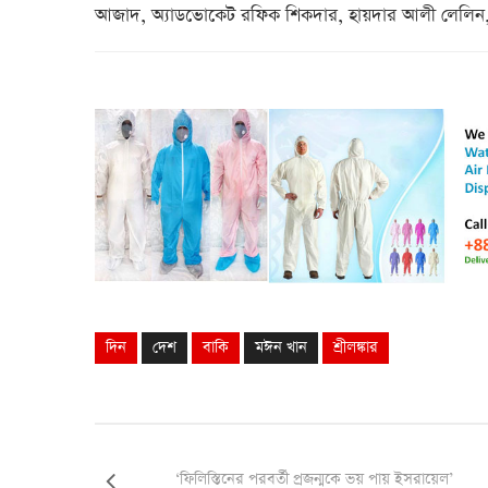
আজাদ, অ্যাডভোকেট রফিক শিকদার, হায়দার আলী লেলিন, 
দিন
দেশ
বাকি
মঈন খান
শ্রীলঙ্কার
‘ফিলিস্তিনের পরবর্তী প্রজন্মকে ভয় পায় ইসরায়েল’