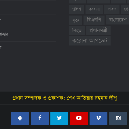
ভারত
গ্
পুলিশ
করোনা
বাংলাদেশ
বিএনপি
মৃত্যু
ন
প্রধানমন্ত্রী
নিহত
বাজার
করোনা আপডেট
থা
প্রধান সম্পাদক ও প্রকাশক: শেখ আতিয়ার রহমান দীপু