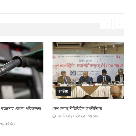
অর্থনীতি
ীন অর্থনীতিতে
আইএমএফ’র ঋণ পেতে আরও শর্ত বাস্তবায়ন
প
০২২, ০৯:২৮
করছে সরকার
স
৫ ডিসেম্বর ২০২২, ১১:২৫